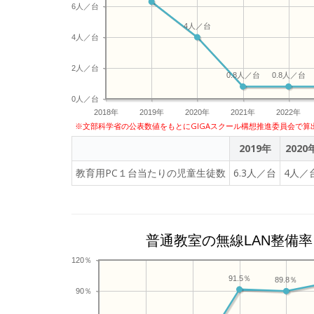
6人／台
4人／台
4人／台
2人／台
0.8人／台
0.8人／台
0人／台
2018年
2019年
2020年
2021年
2022年
※文部科学省の公表数値をもとにGIGAスクール構想推進委員会で算
2019年
2020
教育用PC１台当たりの児童生徒数
6.3人／台
4人／
普通教室の無線LAN整備率
120％
91.5％
89.8％
90％