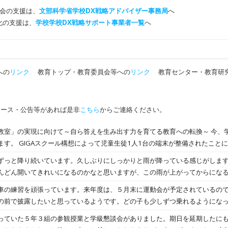
会の支援は、
文部科学省学校DX戦略アドバイザー事務局
へ
T化の支援は、
学校学校DX戦略サポート事業者一覧
へ
への
リンク
教育トップ・教育委員会等への
リンク
教育センター・教育研
ュース・公告等があれば是非
こちら
からご連絡ください。
の実現に向けて～自ら答えを生み出す力を育てる教育への転換～ 今、学校教育の在り方は大きな
ます。 GIGAスクール構想によって児童生徒1人1台の端末が整備されたこと
のこと、テクノロジーを活用しながら、自分や地域、社会の課題に対して、
っと降り続いています。久しぶりにしっかりと雨が降っている感じがします
「新しい答えを生み出す力」を育んでいける『令和時代のみやざきの教育』
んどん開いてきれいになるのかなと思いますが、この雨が上がってからにな
。 そこで本市では、Society5.0 時代や予測困難な時代を生き抜くことを
すが長靴を履いて歩いて登校している子もいます。雨の中でも、しっかりと
の練習を頑張っています。来年度は、５月末に運動会が予定されているので
育む宮崎市版「未来の教室」の実現に向けて、学びの「個別最適化」と「STE
なので、お楽しみ会をしている学級もありました。
の前で披露したいと思っているようです。どの子も少しずつ乗れるようにな
学びを推進しています。 ※GIGAスクール構想：1人1台端末と、高速大容量
イと乗れるようになっていました。練習しただけ上手になるんだなと改めて
で、特別な支援を必要とする子どもを含め、多様な子ども達を誰一人取り残
っていた５年３組の参観授業と学級懇談会がありました。期日を延期したに
能力が一層確実に育成できる教育ICT環境を実現する。これまでの我が国の教育