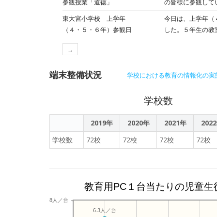
参観授業「道徳」
の皆様に参観していただ
ストミックスを図
ることを踏まえて
東大宮小学校 上学年
今日は、上学年（４・５・６年）の最
へ』）
ってきました。し
（４・５・６年）参観日
した。５年生の教
に参観していただきました。 ６年生は小学校最後の参観日でした。それぞ
→
表が行われました
した。最上級生ら
端末整備状況
学校における教育の情報化の実
学校数
2019年
2020年
2021年
202
学校数
72校
72校
72校
72校
教育用PC１台当たりの児童生
8人／台
6.3人／台