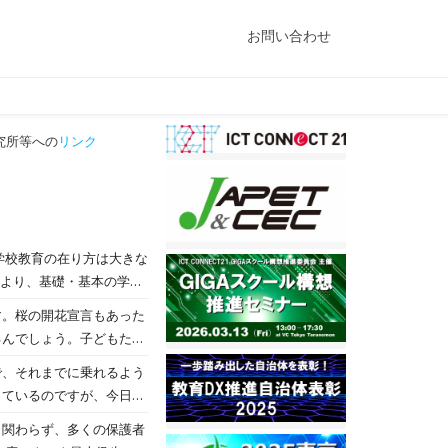
お問い合わせ
究所等への
リンク
により、基礎・基本の学力
探究的に解決する学びを通
。桜の開花宣言もあった
に大きく舵を切ることが必
るんでしょう。子どもたち
見据え、子ども達が次代を切
がんばっています。それ
、それまでに乗れるよう
AM化」による子ども達の
っているのですが、今日は
の通信ネットワークを一体
感じたところです。
すことなく、公正に個別最
も関わらず、多くの保護者
実践と最先端のICTのベ