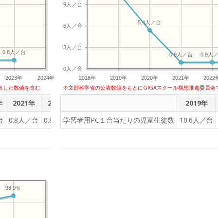
9人／台
5.4人／台
6人／台
3人／台
0.8人／台
0.9人／台
0.9人
0人／台
2023年
2024年
2018年
2019年
2020年
2021年
2022
出した数値を含む
※文部科学省の公表数値をもとにGIGAスクール構想推進委員会
年
2021年
2022年
2023年
2019年
台
0.8人／台
0.8人／台
学習者用PC１台当たりの児童生徒数
0.8人／台
10.6人／台
98.9％