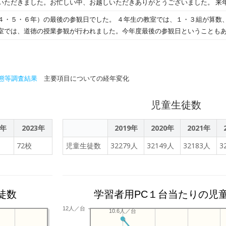
きました。お忙しい中、お越しいただきありがとうございました。 来年度いよいよ最上級生にな
ることにより、教師・児童生徒の力を最大限に引き出す（文部科学省『GIGA
、「どんな６年生になりたいか」について考える授業でした。５年生として
後の参観日でした。 ４年生の教室では、１・３組が算数、２組が社会の授業参観で
っかりと一年間を締めくくって、来年度につなげてほしいです。
室では、道徳の授業参観が行われました。今年度最後の参観日ということも
れのクラスで趣向を凝らした「感謝の会」の発
。保護者への感謝の言葉、人生で大切にしたい言葉を発表し、卒業製作した
しい素晴らしい発表と立派な態度でした。
態等調査結果
主要項目についての経年変化
児童生徒数
2年
2023年
2019年
2020年
2021年
72校
児童生徒数
32279人
32149人
32183人
3
徒数
学習者用PC１台当たりの児
12人／台
10.6人／台