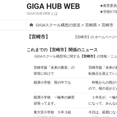
Skip
GIGA HUB WEB
★教育委員
to
★学校IC
GIGA HUB WEB とは
content
»
»
GIGAスクール構想の状況
宮崎県
宮崎市
【宮崎市】
【宮崎市】の ホームページ
これまでの【宮崎市】関係のニュース
GIGAスクール構想等に関する
【宮崎市】
の情報・ニ
宮崎市版「未来の教室」の
宮崎市版「未来の教室」
実現に向けて
転換点を迎えてい
の定着はもちろん
鏡洲小学校 雨の中でも
昨晩からの雨がず
して、子ども達の
ので、桜の花がど
要となってきました
は、この雨の中で
鏡洲小学校 一輪車の練習
１年生が、一輪車
り拓いていく力を
と、明日が修了式
頑張ってます。
になって、みんな
主体的・創造的な
一人の子がスイス
的に整備すること
東大宮小学校 ５年３組
今日は、延期にな
適化され、資質・