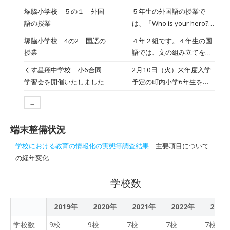
戦 目指せ日本一の塚脇小
学習を行っています。小学
塚脇小学校 ５の１ 外国
５年生の外国語の授業で
～」に決まりました。 この
校の「算数」から、中学校
語の授業
は、「Who is your hero?
テーマには、全校で団結し
の「数学」への架け橋とな
（あこがれの人について紹
「昨日の自分」を超えよう
塚脇小学校 4の2 国語の
４年２組です。４年生の国
る学習です。 この日は、ト
介し合おう）」の単元を学
という熱い思いが込められ
授業
語では、文の組み立てを学
ランプゲームを楽しみなが
習しています。 この日は、
ています。4月の生活目標
ぶ授業を行っています。
ら、0より小さい数の必要
くす星翔中学校 小6合同
2月10日（火）来年度入学
自分の選んだヒーローの職
や新1年生を迎える行事に
「公園の時計前のベンチで
性を学び、負の数の概念を
学習会を開催いたしました
予定の町内小学6年生を迎
業や得意なことを英語で友
ついても活発に議論されま
９時に待っています」とい
体感しました。
え合同学習会を開催いたし
だちに伝えるため、プレゼ
した。端末を活用して全校
う一文。実はこれ、言葉の
→
ました。児童たちは、前半
ン用の資料を集めていまし
へオンライン配信される
補い方次第で待ち合わせ場
に本校教員による体育（剣
た。 どんなヒーローが紹介
中、真剣に話し合う頼もし
所がズレてしまう「ねじ
端末整備状況
道）・英語・理科の授業を
されるのか、子どもたちの
い姿を見て、今後の成長が
れ」を含んでいます。 児童
体験。中学校ならではの専
発表が今からとても楽しみ
楽しみになりました。
学校における教育の情報化の実態等調査結果
主要項目について
は「てにおは」一文字で意
門的な学びに真剣な表情で
です。
の経年変化
味が変わる面白さを感じな
取り組んでいました。後半
がら、主語と述語の関係を
は、生徒会執行部や部活動
学校数
丁寧に整理しました。 言葉
キャプテンが学校生活の魅
を整えることは、心を整え
力を紹介しました。4月の
ること。日々のコミュニケ
2019年
2020年
2021年
2022年
2023
入学に向け、教職員一同、
ーションをより豊かにして
皆さんが安心して中学校生
学校数
9校
9校
7校
7校
7校
いってほしいと願っていま