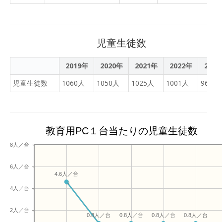
活をスタートできるよう準
す。
備を進めています。ご入学
を心よりお待ちしていま
す。
児童生徒数
2019年
2020年
2021年
2022年
202
児童生徒数
1060人
1050人
1025人
1001人
966人
教育用PC１台当たりの児童生徒数
8人／台
6人／台
4.6人／台
4人／台
2人／台
0.8人／台
0.8人／台
0.8人／台
0.8人／台