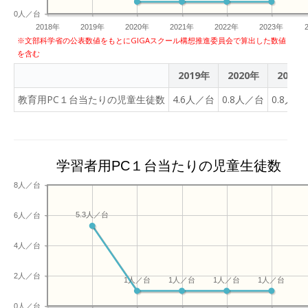
0人／台
2018年
2019年
2020年
2021年
2022年
2023年
※文部科学省の公表数値をもとにGIGAスクール構想推進委員会で算出した数値
を含む
2019年
2020年
2021
教育用PC１台当たりの児童生徒数
4.6人／台
0.8人／台
0.8人／
学習者用PC１台当たりの児童生徒数
8人／台
5.3人／台
6人／台
4人／台
2人／台
1人／台
1人／台
1人／台
1人／台
0人／台