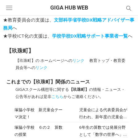
Skip
GIGA HUB WEB
to
content
★教育委員会の支援は、
文部科学省学校DX戦略アドバイザー事
務局
へ
★学校ICT化の支援は、
学校学校DX戦略サポート事業者一覧
へ
【玖珠町】
【玖珠町】の ホームページへの
リンク
教育トップ・教育委
員会等への
リンク
これまでの【玖珠町】関係のニュース
GIGAスクール構想等に関する
【玖珠町】
の情報・ニュース・
公告等があれば是非
こちら
からご連絡ください。
塚脇小学校 新児童会テー
児童会による代表委員会が
マ決定！
行われ、新年度の児童会テ
ーマが「『One School』
塚脇小学校 ６の２ 算数
6年生の算数では発展分野
～心を一つに、一歩ずつ挑
の授業
として「数学の世界へ」の