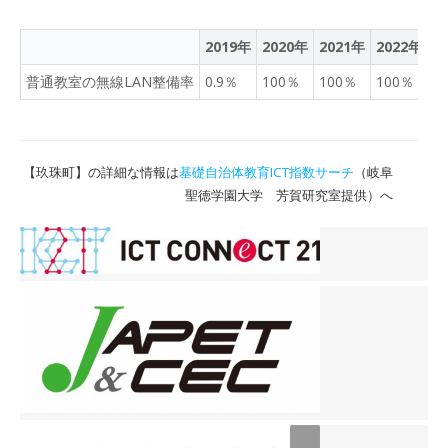
2019年
2020年
2021年
2022年
2
普通教室の無線LAN整備率
0.9％
100％
100％
100％
1
【玖珠町】の詳細な情報は
基礎自治体教育ICT指数サーチ
（岐阜
聖徳学園大学 芳賀研究室提供）へ