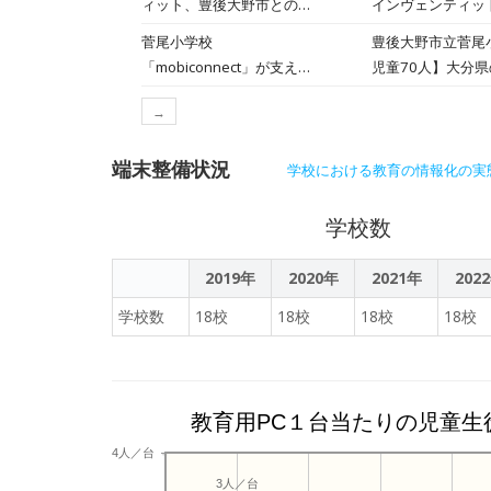
ィット、豊後大野市との対
インヴェンティッ
後大野市では、生
談記事を公開――ICTで育
は、モバイルデバイ
菅尾小学校
豊後大野市立菅尾小
クをきちんと把握
む子供たちの郷土愛
GIGA第2期が
「mobiconnect」が支える
児童70人】大分
ぶためには、何か
後大野市教育委員
教育DXの最前線。
区、代表取締役社
で、お守りのよう
めとするデジタル
→
「mobiconne
少や若年層の流出
と語る。豊後大野
よびWebメディア
を届けられないか
短で翌日には承認するなど、教育
端末整備状況
し、ICTを活用
を語った。
学校における教育の情報化の実
「水霊石（みずた
ての授業風景に密
然に授業に溶け込
いきます。 平岡雄
学校数
活用されており、
り そして、インヴ
前編であり、後編
は、上記の動画撮
2019年
2020年
2021年
202
ットの一元管理、
学校数
18校
18校
18校
18校
「mobiconn
教育用PC１台当たりの児童生
4人／台
3人／台