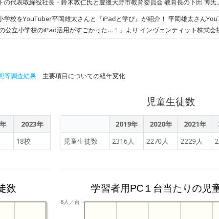
トの代表取締役社長・鈴木敦仁氏と豊後大野市教育委員会 教育長の下田 博氏
成AIを含むテクノロジーの教育活用について前向きな姿勢を示し、情報の正
ス管理サービス「mobiconnect」を2021年から導入し、iPadを活用し
学校をYouTuber平岡雄太さんと『iPadと学び』が紹介！ 平岡雄太さんYou
した上で指導方法を整備しながら、時代に即した教育を目指すという。 鈴木
進む中で、多くの自治体がICT活用を模索している。今回の対談は、地方教育の
県の公立小学校のiPad活用がすごかった…！」より インヴェンティット株式
あったときに素早く対応できることが大切であるとして、MDMの役割として
会の方針を紹介し、教育の発展に寄与したいという思いから実現したという。 
長：鈴木敦仁、以下インヴェンティット）のモバイルデバイス管理（MDM）
に子供たちを見守ることができる存在でありたい」と述べている。 また、地
ツールは手段であり、学びのための小道具。ICTを使って、教育を次のステッ
ct」を導入する豊後大野市立菅尾小学校のICT教育の取り組みが、 YouTuber
といった課題に対し、教育が果たす役割についても触れた。下田氏は、世界
市では、子供たちがスムーズに学びを得るため、一定の基準を設けつつ、ア
『iPadと学び』にて紹介されました。 豊後大野市立菅尾小学校では児童へ貸与
というビジョンのほか、「みんなが楽しく、豊かな生活にできるような時代
委員会の迅速な対応が特徴だ。 鈴木氏は、豊後大野市立菅尾小学校で古くから伝わる
した先進的な学びの場を作っています。平岡さんの動画では、豊後大野市に伝承
態等調査結果
主要項目についての経年変化
まいし）」についての授業を見学し、地域における防災の伝承が受け継がれてい
着しながら、生徒や教職員の皆さんのインタビューを通してこれからの教育
んでいる様子に感銘を受けたと述べた。同校では、ICTが郷土への理解や愛着
太さんYouTubeチャンネル「【全校児童70人】大分県の公立小学校のiPad
児童生徒数
少子化が進む地域において、地元への関心や帰属意識を育む手段となっている
ェンティットも理事企業である一般社団法人iOSコンソーシアムが運営するメデ
ではAIの使い方や今後の教育の在り方について語られる予定だ。
影の裏側をレポート。豊後大野市教育委員会と菅尾小学校をはじめとする学
2年
2023年
2019年
2020年
2021年
セキュリティ対策、アプリ配信管理など、教育現場におけるICT活用を円滑に
18校
児童生徒数
2316人
2270人
2229人
ect」が果たす役割についても触れてくださっています。
徒数
学習者用PC１台当たりの児
8人／台