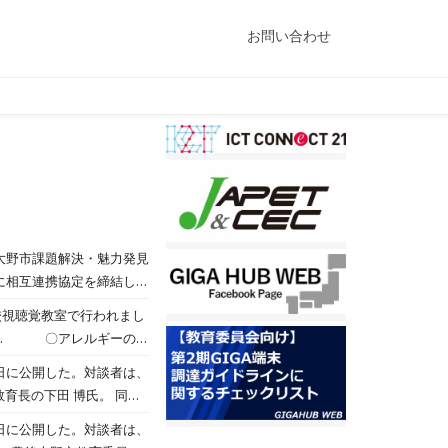
お問い合わせ
後大野市課題解決・魅力発見
に相互連携協定を締結した
て様々なアドバイスをいた
校視聴覚教室で行われまし
の魅力を伝えよ
には… 〇アレルギーの方
れていない豊後大野市の
白ネギの土寄せ回数の違
6日に公開した。対談者は、
対策 今後、最終発表に
ら質問やアドバイスをも
育長の下田 博氏。 同社
、豊後大野市でも導入が進ん
5日に公開した。対談者は、
ついて意見を交わした。豊