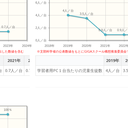
6人／台
4人／台
3.5人／台
4人／台
0.7人／台
2人／台
0.9人／台
0.9人
0人／台
2023年
2024年
2018年
2019年
2020年
2021年
2022
出した数値を含む
※文部科学省の公表数値をもとにGIGAスクール構想推進委員会
2021年
2022年
2023年
2019年
2
台
0.7人／台
0.7人／台
学習者用PC１台当たりの児童生徒数
0.7人／台
4人／台
3
100％