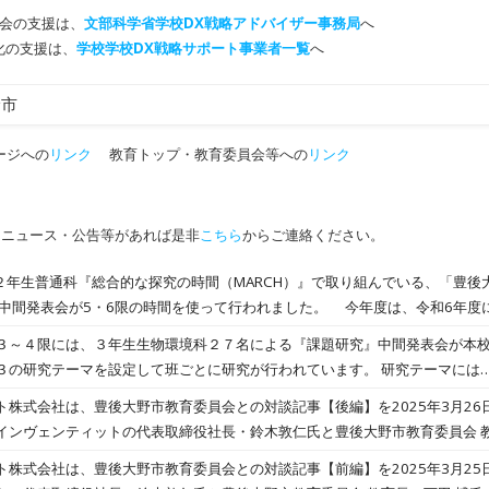
会の支援は、
文部科学省学校DX戦略アドバイザー事務局
へ
T化の支援は、
学校学校DX戦略サポート事業者一覧
へ
野市
ージへの
リンク
教育トップ・教育委員会等への
リンク
・ニュース・公告等があれば是非
こちら
からご連絡ください。
 ２年生普通科『総合的な探究の時間（MARCH）』で取り組んでいる、「豊
の中間発表会が5・6限の時間を使って行われました。 今年度は、令和6年度
学短期大学部の先生方に助言者として出席していただき、９班の発表につい
３～４限には、３年生生物環境科２７名による『課題研究』中間発表会が本
発表テーマ】 ■豊後大野市の美
■観光で豊後大野市
３の研究テーマを設定して班ごとに研究が行われています。 研究テーマ
び場 ■医療・福祉 ■保育士の減少・園児が楽しく登園するには ■まだ知ら
米粉を使ったどら焼き 〇JGAP認証の適合基準に応じた農場管理 〇
ト株式会社は、豊後大野市教育委員会との対談記事【後編】を2025年3月2
して豊後大野市を活性化させる ■昔の豊後大野市 ■豊後大野市の自然災害
 ‥などです。 今日は、研究方法等を説明するところまでの発表で、先生方か
インヴェンティットの代表取締役社長・鈴木敦仁氏と豊後大野市教育委員会 教
に期待します！
ます。 本発表は１２月の予定です。どうぞお楽しみに！
末管理に活用されるデバイス管理サービス「mobiconnect」を提供しており
ト株式会社は、豊後大野市教育委員会との対談記事【前編】を2025年3月2
は、下田氏と鈴木氏が、GIGAスクール構想の下で進む教育DXの現状と課題に