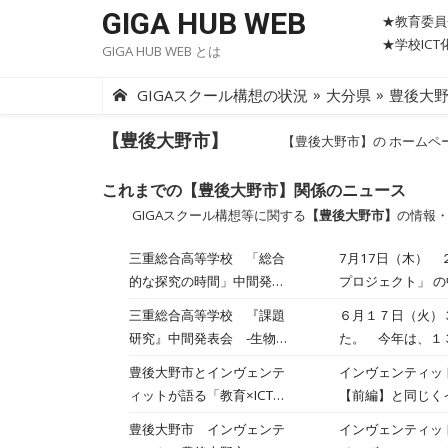
Skip
GIGA HUB WEB
★教育委員
to
★学校IC
GIGA HUB WEB とは
content
»
»
GIGAスクール構想の状況
大分県
豊後大
【豊後大野市】
【豊後大野市】の ホームペ
これまでの【豊後大野市】関係のニュース
GIGAスクール構想等に関する
【豊後大野市】
の情報
三重総合高等学校 「総合
7月17日（木）
的な探究の時間」中間発表
プロジェクト」 
会 －2学年普通科MARCH
別府大学・別府大
三重総合高等学校 『課題
６月１７日（火）
－
だきました。 【
研究』中間発表会 -生物環
た。 今年は、１
う ■高齢者の遊
境科-
でも食べられる
豊後大野市とインヴェンテ
インヴェンティッ
魅力 ■交流を通
いによる品質比較
ィットが語る「教育×ICT」
【前編】と同じく
向けた研究の進化
らい本発表に備え
の価値、対談記事の後編を
はiPadなどの端
豊後大野市 インヴェンテ
インヴェンティッ
公開
でいる。 対談で