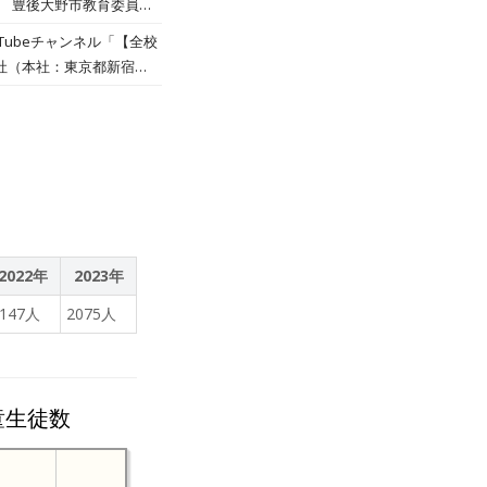
。 豊後大野市教育委員会
誤判断をはじめとするリス
た授業実践を進めてきた。
Tubeチャンネル「【全校
氏は、子供たちが自由に学
モデルケースとなりえる豊
会社（本社：東京都新宿
「一通り制限ができた上
下田氏は、「iPadをはじ
サービス
方自治体に共通する人口減
プに進めることが重要」
の平岡雄太さんのチャンネルお
の子供たちにも日本の教育
プリ利用の申請があれば最
しているiPadを駆使
を作っていけたら」と展望
される「水霊石」につい
く取り組みとiPadが自
の可能性について紐解いて
を深めるツールとしても
活用がすごかった…！」よ
。 今回公開された対談は
ィア『iPadと学び』で
校の連携を中心に、タブレ
2022年
2023年
進めるため
2147人
2075人
童生徒数