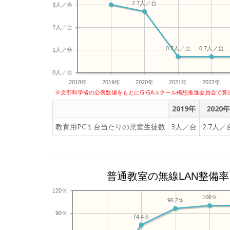
2.7人／台
3人／台
2人／台
0.7人／台
0.7人／台
1人／台
0人／台
2018年
2019年
2020年
2021年
2022年
※文部科学省の公表数値をもとにGIGAスクール構想推進委員会で算
2019年
2020年
教育用PC１台当たりの児童生徒数
3人／台
2.7人／
普通教室の無線LAN整備率
120％
100％
96.2％
90％
74.4％