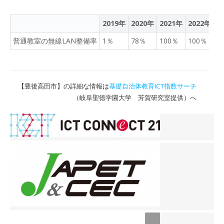
2019年
2020年
2021年
2022年
2
普通教室の無線LAN整備率
1％
78％
100％
100％
1
【豊後高田市】の詳細な情報は
基礎自治体教育ICT指数サーチ
（岐阜聖徳学園大学 芳賀研究室提供）へ