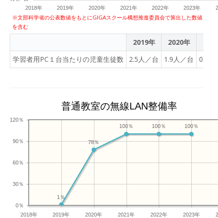
2018年
2019年
2020年
2021年
2022年
2023年
※文部科学省の公表数値をもとにGIGAスクール構想推進委員会で算出した数値
を含む
2019年
2020年
202
学習者用PC１台当たりの児童生徒数
2.5人／台
1.9人／台
0.9
普通教室の無線LAN整備率
120％
100％
100％
100％
90％
78％
60％
30％
1％
0％
2018年
2019年
2020年
2021年
2022年
2023年