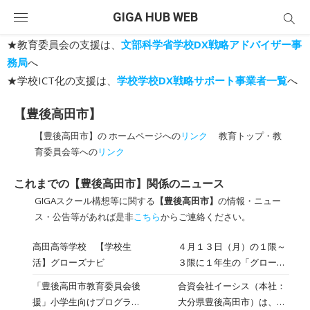
Skip
GIGA HUB WEB
to
content
★教育委員会の支援は、
文部科学省学校DX戦略アドバイザー事
務局
へ
★学校ICT化の支援は、
学校学校DX戦略サポート事業者一覧
へ
【豊後高田市】
【豊後高田市】の ホームページへの
リンク
教育トップ・教
育委員会等への
リンク
これまでの【豊後高田市】関係のニュース
GIGAスクール構想等に関する
【豊後高田市】
の情報・ニュー
ス・公告等があれば是非
こちら
からご連絡ください。
高田高等学校 【学校生
４月１３日（月）の１限～
活】グローズナビ
３限に１年生の「グロース
ナビ（ｉＰａｄを用いた試
「豊後高田市教育委員会後
合資会社イーシス（本社：
験方式）」を実施されまし
援」小学生向けプログラミ
大分県豊後高田市）は、地