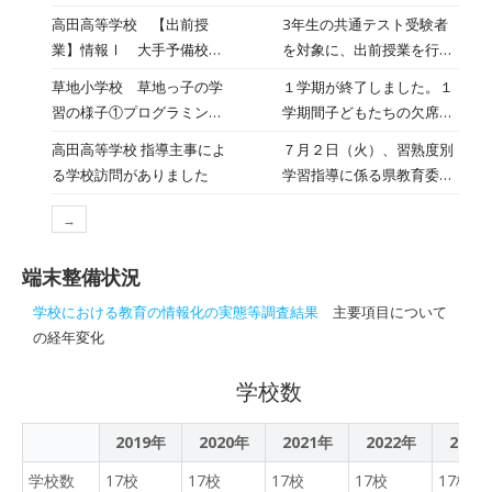
た。実施科目は国語・数
ング体験会開催
域のICT向上支援として、
高田高等学校 【出前授
3年生の共通テスト受験者
学・英語の３教科で、どの
小学生から高校生、さらに
業】情報Ⅰ 大手予備校講
を対象に、出前授業を行い
生徒も時間いっぱい集中し
社会人まで一貫して学べる
師の出前授業
ました。 東京から大手予備
てテストに臨むことができ
草地小学校 草地っ子の学
１学期が終了しました。１
学びの場を展開していま
校の講師、植垣先生をお招
ました。 「グロースナビ」
習の様子①プログラミング
学期間子どもたちの欠席も
す。 このたび、その入口と
きし、講義をしていただき
は試験結果が即日返却さ
学習
少なく、暑い中みんな元気
なる小学生向けプログラミ
高田高等学校 指導主事によ
７月２日（火）、習熟度別
ました。各単元の成績アッ
れ、やり直しや復習に役立
に毎日過ごしました。１学
ング体験会（当面は小学校
る学校訪問がありました
学習指導に係る県教育委員
プのアドバイスがあり、効
てることができます。自宅
期がんばった子どもたちの
3～6年生対象）が豊後高田
会の授業観察がありまし
果的に学習する方法を学び
学習にも活かしましょう。
学習の様子をお伝えしま
市教育委員会の後援を受け
→
た。１年生で実施している
ました。 クイズ形式で、熱
す。７月４日に全学年、
ることになりました。 体験
数学、英語の習熟度別指導
中しながら取り組みまし
GIGAスクールサポーターの
会は 1回50分／教材費
端末整備状況
の様子を見て、改善点や今
た。 共通テストまであと１
飯田先生といっしょに球体
1,000円／予約制 で実施
後の取組について指導助言
１２日。効果的な学習を継
学校における教育の情報化の実態等調査結果
主要項目について
ロボットを使って自分でタ
し、パソコン操作基礎・タ
をいただきました。 高田高
続していきましょう。
の経年変化
ブレットでプログラムしな
イピング基礎・Scratchを
校は、今後も習熟度別指導
がら動かす学習をしまし
使ったゲームづくり体験
を通して、学力向上を図り
学校数
た。目的のところまで動か
（プログラミング的思考の
ます！
すために距離、時間など何
基礎）を行います。 ※後援
回も繰り返しながらいい方
2019年
2020年
2021年
対象はこの小学生向け体験
2022年
2023
法を考えて取り組んでいま
会に限られます。
学校数
17校
17校
17校
17校
17校
した。