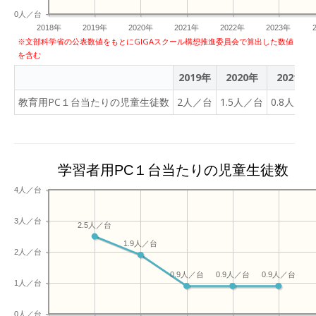
0人／台
2018年
2019年
2020年
2021年
2022年
2023年
※文部科学省の公表数値をもとにGIGAスクール構想推進委員会で算出した数値
を含む
2019年
2020年
2021年
教育用PC１台当たりの児童生徒数
2人／台
1.5人／台
0.8人／台
学習者用PC１台当たりの児童生徒数
4人／台
3人／台
2.5人／台
1.9人／台
2人／台
0.9人／台
0.9人／台
0.9人／台
1人／台
0人／台