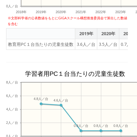
0人／台
2018年
2019年
2020年
2021年
2022年
2023年
※文部科学省の公表数値をもとにGIGAスクール構想推進委員会で算出した数値
を含む
2019年
2020年
2021
教育用PC１台当たりの児童生徒数
3.6人／台
3.5人／台
0.7人／
学習者用PC１台当たりの児童生徒数
8人／台
6人／台
4.8人／台
4.6人／台
4人／台
2人／台
0.8人／台
0.8人／台
0.8人／台
0人／台