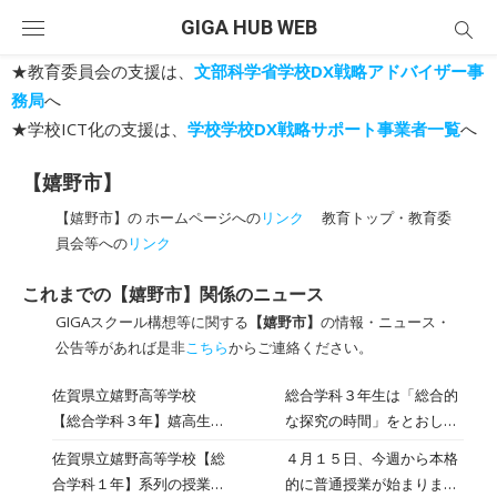
Skip
GIGA HUB WEB
to
content
★教育委員会の支援は、
文部科学省学校DX戦略アドバイザー事
務局
へ
★学校ICT化の支援は、
学校学校DX戦略サポート事業者一覧
へ
【嬉野市】
【嬉野市】の ホームページへの
リンク
教育トップ・教育委
員会等への
リンク
これまでの【嬉野市】関係のニュース
GIGAスクール構想等に関する
【嬉野市】
の情報・ニュース・
公告等があれば是非
こちら
からご連絡ください。
佐賀県立嬉野高等学校
総合学科３年生は「総合的
【総合学科３年】嬉高生に
な探究の時間」をとおし
できることは？ー地域の方
て、地域課題について考
佐賀県立嬉野高等学校【総
４月１５日、今週から本格
と意見交換をしました
え、自分たちにできること
合学科１年】系列の授業が
的に普通授業が始まりまし