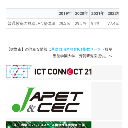
2019年
2020年
2021年
2022年
2
普通教室の無線LAN整備率
29.5％
29.5％
94％
77.4％
9
【嬉野市】の詳細な情報は
基礎自治体教育ICT指数サーチ
（岐阜
聖徳学園大学 芳賀研究室提供）へ