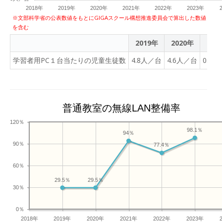
2018年
2019年
2020年
2021年
2022年
2023年
※文部科学省の公表数値をもとにGIGAスクール構想推進委員会で算出した数値
を含む
2019年
2020年
202
学習者用PC１台当たりの児童生徒数
4.8人／台
4.6人／台
0.8
普通教室の無線LAN整備率
120％
98.1％
94％
90％
77.4％
60％
29.5％
29.5％
30％
0％
2018年
2019年
2020年
2021年
2022年
2023年