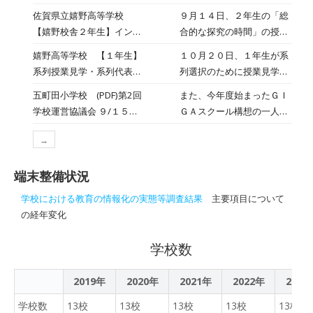
はないかを考えていきま
始まりました
た。この日、１年生は選択
佐賀県立嬉野高等学校
９月１４日、２年生の「総
す。５月９日、この日は今
授業があり、専門的な授業
【嬉野校舎２年生】インタ
合的な探究の時間」の授業
年度どんなことに取り組み
を受けました。 商業系列は
ーンシップ発表会をしまし
で、インターンシップ発表
たいかをまとめ、地域の方
嬉野高等学校 【１年生】
１０月２０日、１年生が系
パソコンの授業、社会福祉
た 2023年9月15日
会をしました。夏休みに実
と意見交換をしました。 嬉
系列授業見学・系列代表生
列選択のために授業見学を
系列は２年生との交流学習
施したインターンシップの
野市役所ＳＡＧＡ２０２４
徒による説明会がありまし
しました。２年次から「社
でした。早く高校の授業に
五町田小学校 (PDF)第2回
また、今年度始まったＧＩ
様子や学んだことなどを一
推進課、嬉野温泉観光協
た2022年10月28日
会福祉系列」「情報ビジネ
雰囲気に慣れてください
学校運営協議会 ９/１５
ＧＡスクール構想の一人一
人ずつ発表しました。友達
会、嬉野温泉駅駅長、嬉野
ス系列」「観光・流通系
（学校だより 令和３年９
台のタブレットを実 際に触
の発表を聞いて、新しい発
市社会福祉協議会の方に来
列」の3つに分かれ、それ
→
月２７日（月））
っていただき、英語活動な
見や気づきがあり、将来の
校していただき、助言をい
ぞれの系列に分かれて学習
どで活用されるところも動
進路を考えるきっかけにな
ただきました。嬉高生にで
することになります。その
端末整備状況
画を通して見ていただきま
りました。 インターンシッ
きる地域おこしを、この１
ため、１年次のこの時期
した。
プを受け入れていただいた
年間で取り組んでいきます
学校における教育の情報化の実態等調査結果
主要項目について
は、どの系列で学ぶかを決
事業所の皆様、ありがとう
の経年変化
める時期となり、見学する
ございました！
１年生も真剣です。各系列
学校数
の３年生が、専門科目の説
明や授業の様子、資格取得
についてお話をしてくれま
2019年
2020年
2021年
2022年
2023
した。座談会では、和気あ
学校数
13校
13校
13校
13校
13校
いあいとした雰囲気で、１