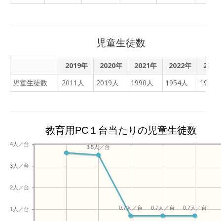
年生が先輩に質問を投げか
けていました。”未来の自
分”はイメージできました
児童生徒数
か？それぞれの系列で学
び、生徒のみなさん全員の
2019年
2020年
2021年
2022年
202
さらなる成長を期待してい
ます。
児童生徒数
2011人
2019人
1990人
1954人
1938
教育用PC１台当たりの児童生徒数
4人／台
3.5人／台
3人／台
2人／台
0.7人／台
0.7人／台
0.7人／台
1人／台