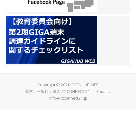
Copyright © 2020 GIGA HUB WEB
運営：一般社団法人ICT CONNECT 21 E-mail：
info@ictconnect21.jp