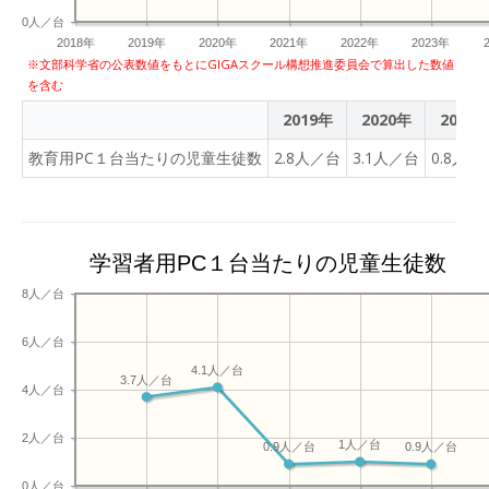
た立場の知見を組み合わ
0人／台
せ、単なる啓発にとどまら
2018年
2019年
2020年
2021年
2022年
2023年
ない支援対策の構築を目指
※文部科学省の公表数値をもとにGIGAスクール構想推進委員会で算出した数値
す。 特に、自治体担当者の
を含む
端末処分をめぐる実務では
2019年
2020年
2021
「何を基準に事業者を選定
すべきか」「誰が消去責任
教育用PC１台当たりの児童生徒数
2.8人／台
3.1人／台
0.8人／
を負うのか」など、多くの
課題が存在している。この
ような課題に対して、各専
門委員の知見により実効性
学習者用PC１台当たりの児童生徒数
のある解決策を提示してい
8人／台
けるという。
6人／台
4.1人／台
3.7人／台
4人／台
2人／台
1人／台
0.9人／台
0.9人／台
0人／台