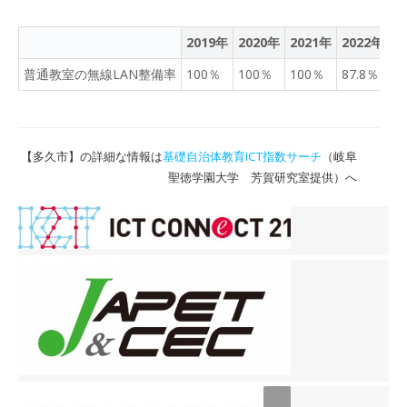
2019年
2020年
2021年
2022年
2
普通教室の無線LAN整備率
100％
100％
100％
87.8％
1
【多久市】の詳細な情報は
基礎自治体教育ICT指数サーチ
（岐阜
聖徳学園大学 芳賀研究室提供）へ