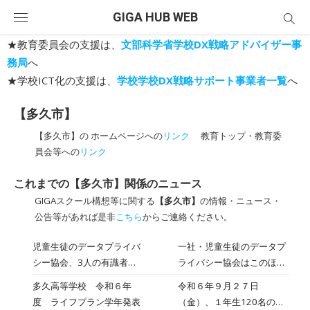
Skip
GIGA HUB WEB
to
content
★教育委員会の支援は、
文部科学省学校DX戦略アドバイザー事
務局
へ
★学校ICT化の支援は、
学校学校DX戦略サポート事業者一覧
へ
【多久市】
【多久市】の ホームページへの
リンク
教育トップ・教育委
員会等への
リンク
これまでの【多久市】関係のニュース
GIGAスクール構想等に関する
【多久市】
の情報・ニュース・
公告等があれば是非
こちら
からご連絡ください。
児童生徒のデータプライバ
一社・児童生徒のデータプ
シー協会、3人の有識者専
ライバシー協会はこのほ
門委員が就任〜GIGA端末
ど、佐賀県多久市市長で全
多久高等学校 令和６年
令和６年９月２７日
更新・処分に向けて情報発
国ICT教育首長協議会会長
度 ライフプラン学年発表
（金）、１年生120名の中