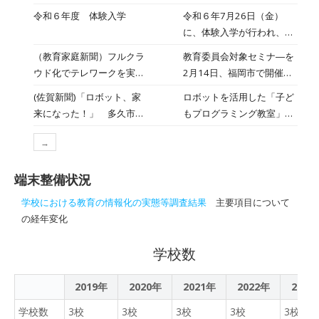
信を強化
の横尾俊彦氏、慶應義塾大
から選ばれた代表８名によ
令和６年度 体験入学
令和６年7月26日（金）
学政策・メディア研究科教
る、令和６年度ライフプラ
に、体験入学が行われ、約
授の矢作尚久氏、慶應義塾
ン学年発表会が行われまし
160名の中学3年生が参加
大学環境情報学部教授の川
（教育家庭新聞）フルクラ
教育委員会対象セミナ―を
た。 学年発表会を実施す
しました。教室で部活動紹
島英之氏の3人の有識者
ウド化でテレワークを実
2月14日、福岡市で開催し
るにあたり、４月～９月ま
介や学校及び系列紹介の
が、同協会の専門委員に就
現 未来を見据えたICT教
た。全国ICT教育首長協議
で半年間にわたる「産業社
(佐賀新聞)「ロボット、家
ロボットを活用した「子ど
VTRを鑑賞した後、４つの
任したと発表。 同協会で
育＜佐賀県多久市長（全国
会の横尾俊彦会長(多久市
会と人間」の授業の総仕上
来になった！」 多久市で
もプログラミング教室」
系列の授業体験・見学を行
は、2025年以降本格化す
ICT教育首長協議会会長
長)は協議会の活動と多久市
げとして１年生全員が「ラ
小学生向けプログラミング
が、多久市立中央公民館で
いました。各系列の特徴を
るGIGAスクール端末更新に
の取組、鹿児島市学校ICT
イフプラン」の作成・発表
→
教室2022/7/23
あった。市内の小学生と保
活かした授業に興味を持っ
おいて「データ漏えいを1
推進センターは教育データ
に取り組みました。どの生
護者の８組が参加し、ロボ
て参加している様子でし
件も起こさない処分」実現
の利活用、敬愛小学校は
徒もライフプランの作成を
端末整備状況
ットに自己紹介させるプロ
た。 今後の進路選択におい
に向け、適正な処分・デー
BYOD端末の実践とAI活
通して、系列選択の経緯や
グラムを作りながら基礎を
て、多久高校を選択しても
タ消去の実行につながる啓
学校における教育の情報化の実態等調査結果
主要項目について
用、福岡市立西陵中学校は
多久高校卒業後の進路、余
学んだ。
らえたら嬉しく思います。
発活動を行っている。今回
の経年変化
教員のICT活用率100%の取
暇の過ごし方などについて
就任した3人に先だって参
組について報告した。当日
真剣に考えることができた
画している尾花紀子氏も含
学校数
の講演内容を紹介する。
ようです。この日は事前の
め4人の専門委員の専門的
クラス発表会で選出された
な立場から、児童生徒のデ
2019年
2020年
2021年
各クラス２名の代表が発表
2022年
2023
ータプライバシー保護に必
を行いましたが、さすがに
学校数
3校
3校
3校
要な情報発信を強化すると
3校
3校