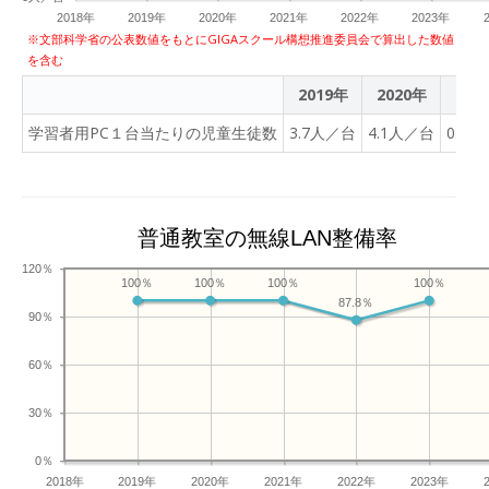
2018年
2019年
2020年
2021年
2022年
2023年
※文部科学省の公表数値をもとにGIGAスクール構想推進委員会で算出した数値
を含む
2019年
2020年
202
学習者用PC１台当たりの児童生徒数
3.7人／台
4.1人／台
0.9
普通教室の無線LAN整備率
120％
100％
100％
100％
100％
87.8％
90％
60％
30％
0％
2018年
2019年
2020年
2021年
2022年
2023年