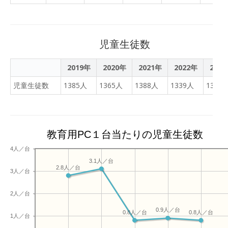
代表だけあって、いずれも
いう。 ■「1件もデータ漏
甲乙つけがたい、個性と夢
えいを起こさない」社会の
があふれるすばらしいプレ
実現を目指す 1件のデータ
ゼンでした。また、今回司
漏えいが起きてからでは遅
児童生徒数
会進行を務めてくれた７名
い、その1件が児童生徒の
の皆さん、ありがとうござ
一生を左右してしまう。そ
2019年
2020年
2021年
2022年
202
いました。講評でも大島校
のような大きなリスクを含
長先生よりお褒めの言葉と
児童生徒数
1385人
1365人
1388人
1339人
1310
む取組みだからこそ、間違
「今後の高校生活でそれぞ
いがあってはいけないのが
れの夢に向かって頑張ろ
GIGAスクール端末の更新・
う」という激励の言葉をい
処分だ。 今回新たに就任し
ただきました。
教育用PC１台当たりの児童生徒数
た専門委員は、その当事者
でもあり、教育ICT加速に
4人／台
向けた協議会の会長も務め
3.1人／台
2.8人／台
る現職市長、そして社会シ
3人／台
ステム、データシステムと
高い専門性を持つ大学教
2人／台
授。現場を知る立場と社
0.9人／台
0.8人／台
0.8人／台
会・情報インフラに精通し
1人／台