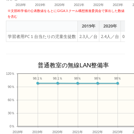
2018年
2019年
2020年
2021年
2022年
2023年
※文部科学省の公表数値をもとにGIGAスクール構想推進委員会で算出した数値
を含む
2019年
2020年
202
学習者用PC１台当たりの児童生徒数
2.3人／台
2.4人／台
0.9
普通教室の無線LAN整備率
120％
98.1％
98.1％
98％
98％
98％
90％
60％
30％
0％
2018年
2019年
2020年
2021年
2022年
2023年