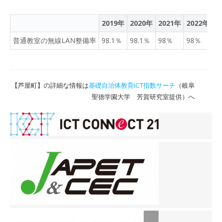
2019年
2020年
2021年
2022年
2
普通教室の無線LAN整備率
98.1％
98.1％
98％
98％
9
【芦屋町】の詳細な情報は
基礎自治体教育ICT指数サーチ
（岐阜
聖徳学園大学 芳賀研究室提供）へ