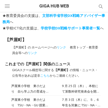
Skip
GIGA HUB WEB
to
content
★教育委員会の支援は、
文部科学省学校DX戦略アドバイザー事
務局
へ
★学校ICT化の支援は、
学校学校DX戦略サポート事業者一覧
へ
【芦屋町】
【芦屋町】の ホームページへの
リンク
教育トップ・教育委
員会等への
リンク
これまでの【芦屋町】関係のニュース
GIGAスクール構想等に関する
【芦屋町】
の情報・ニュース・
公告等があれば是非
こちら
からご連絡ください。
芦屋東小学校 東小だよ
9 月 25 日（木）、本校に
り 自ら学ぶ力の育成を！
て算数科研究発表会を開催
（芦屋町研究指定・委嘱 算
し、全学級で授業を公開し
芦屋東小学校 東小だよ
7 月 3 日（木）に、５，６
数科研究発表会）【PDF】
ました。 これは芦屋町より
り TSU・NA・GU 授業
年生を対象に TSU・NA・