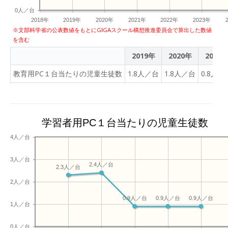
0人／台
2018年
2019年
2020年
2021年
2022年
2023年
※文部科学省の公表数値をもとにGIGAスクール構想推進委員会で算出した数値
を含む
2019年
2020年
2021
教育用PC１台当たりの児童生徒数
1.8人／台
1.8人／台
0.8人／
学習者用PC１台当たりの児童生徒数
4人／台
3人／台
2.4人／台
2.3人／台
2人／台
0.9人／台
0.9人／台
0.9人／台
1人／台
0人／台