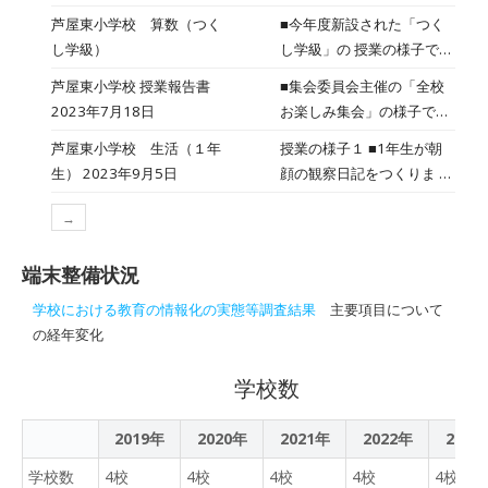
研究指定・委嘱を受け、令
（オンライン英語コミュニ
GU 授業 を行いました。こ
芦屋東小学校 算数（つく
■今年度新設された「つく
和 5・6・7 年度の三年間に
ケーション学習）【PDF】
の授業は、オンラインで他
し学級）
し学級」の 授業の様子で
わたる研究成果 を発表する
市町にいらっしゃ る
す。この教室は、児童の 入
場でした。遠賀郡の先生方
芦屋東小学校 授業報告書
■集会委員会主催の「全校
ALT（英語を教える外国の
学に合わせ、今年度ﾊﾞﾘｱﾌﾘ
に加え、中間市や鞍手町な
2023年7月18日
お楽しみ集会」の様子で
先生）６名と接続し、英語
ｰ化が整 備されました。ま
ど各方面からも多くの先 生
す。今回も全員が集まる形
による コミュニケーション
芦屋東小学校 生活（１年
授業の様子１ ■1年生が朝
たWi-Fi、ﾎﾜｲﾄﾎﾞｰﾄﾞ も新設
方にご来校いただきまし
態は控え、たてわり班ごと
を図るものです。子ども達
生） 2023年9月5日
顔の観察日記をつくりま し
されました。 ■教室にﾋﾞﾃﾞ
た。 授業後の協議会では、
に8つの教室に分かれて
は、事前に話す 内容や英語
た。 ■まず、前日に各自が
ｵﾌﾟﾛｼﾞｪｸﾀｰ等の映像機器
参加された先生方から貴重
Teamsを使ってｸｲｽﾞやｹﾞｰ
の文を考えています。しか
→
校庭で自分の鉢 の朝顔の写
は設置されていません。授
なご意 見を多数頂戴しまし
ﾑを行いました。 ■左は配信
し、外国の人に慣れない 英
真を撮影し、ﾀﾌﾞﾚｯﾄに保存
業の際は別 室の「東っ子ﾙｰ
た。私たち教職員がこの発
ｽﾀｼﾞｵにした会議室の様子
語で話しかけるにはとても
端末整備状況
して準備しました。 ■今回
ﾑ」に常設しているﾃﾚ ﾋﾞを
表会を通し て得た学びは、
です。前面に各教室の様子
勇気がいるようです。子ど
の授業は、保存した写真を
持ち込み、RGBと音声端子
芦屋東小学校の子ども達に
学校における教育の情報化の実態等調査結果
主要項目について
を8分割にして投影し、教
も達は、 勇気を振り絞って
見な がら朝顔の絵を作成し
を接続 してﾃﾞｼﾞﾀﾙ教科書
しっかりと還元 してまいり
の経年変化
室とのやりとり、進行状態
話しかけるのですが、ALT
ます。 ■鉢によって生育の
等のｺﾝﾃﾝﾂの視聴に 使用し
ます。 また、発表会終了後
の把握、ｸｲｽﾞ結果の集計等
からは思いもよら ない質問
様子が異なるの で、みんな
ています。※① ■TVの画面
にはアンケートをお願いし
学校数
に利用しました。※① ■校
が返ってきてドキドキして
自分の朝顔の花や葉っぱ、
上で書き込んだり、教材を
ました。 回答の中には、
長先生のお話※②の後、集
いました。そんな時は、友
蔓の様子を色鉛筆を使い分
動かすことが出来ませんの
「学級担任の先生と児童の
会ｲﾍﾞﾝﾄが始まりました。
2019年
2020年
2021年
達と相談しながらなんとか
2022年
2023
けながら描 きました。 授
で、教科書 のｲﾗｽﾄの印刷物
関係が良好で、 支持的風土
委員会の児童全員で、ﾊﾟｿｺ
応える姿が見られました。
業の様子２ ■朝顔の絵を先
やﾌﾞﾛｯｸ教材(磁石付 き)をﾎ
学校数
4校
4校
4校
のある温かい雰囲気の中で
4校
4校
ﾝ・ｶﾒﾗ操作および司会進行