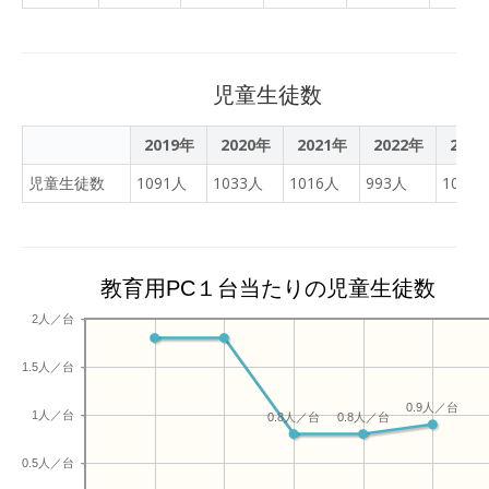
授業の最 初は、みな表情が
生に提出した児童は、 順次
ﾜｲﾄﾎﾞｰﾄﾞに貼り付けて利用
授業が展開されて いた」
を分担しました。 ■配信を
硬かったのですが、終わっ
eﾗｲﾌﾞﾗﾘやｺｸﾞﾄﾚに取り組
して います。※②③ ■今回
「子どもたちが自ら課 題解
受けている各教室の様子で
た時には、みな笑 顔になっ
みまし た。 ■みんなが提出
の授業は13-9=□の計算でし
決に向かって奮闘する 姿が
す。各たてわり班(8班)のﾘｰ
ていたことが印象的でし
した絵は、後日、先生 と教
た。13個のﾌﾞﾛｯｸを10個と
素晴らしかった」「ICT の
児童生徒数
ﾀﾞｰと高学年児童が中心と
た。
育実習の先生がｺﾒﾝﾄを入れ
3個のかたま りに分け、実
活用や学習形態の工夫な
なり、○×ｸｲｽﾞやｹﾞｰﾑの進
て教室 後方の掲示板に掲示
際に動かしながら「こた
ど、 参考になる点が多かっ
2019年
2020年
2021年
2022年
202
行を補助しました。 ■各班
しました。 ■絵日記は終わ
え」を考えていきました。
た」と いった感想が多く寄
への指示や得点の集計も、
児童生徒数
1091人
1033人
1016人
993人
1011
りますが、観察は種を 採取
1対1の授業 ですので発表ﾉ
せられ、 大変嬉しく思いま
配信画面を使ってやり取り
するまで続きます。
ｰﾄは使用していません ※④
した。
しました。ﾘｱﾙﾀｲﾑで教室の
■使用するﾌﾞﾛｯｸは、ﾃﾞｼﾞﾀ
様子や順位が分かりますの
ﾙ教科書のｺ ﾝﾃﾝﾂをﾍﾞｰｽ
で、結果発表まで大いに盛
教育用PC１台当たりの児童生徒数
に、同一の形や色にして作
り上がりました。 ■その
成しています。その他に
2人／台
後、Teamsを一旦休止し、
も、数え棒や お金等の教材
各自で「ふり返り」を書い
も準備しています。
1.5人／台
た後、再度Teamsを再開し
て全体の「ふり返り」を行
0.9人／台
1人／台
0.8人／台
0.8人／台
い、ｲﾍﾞﾝﾄを終了しまし
た。
0.5人／台