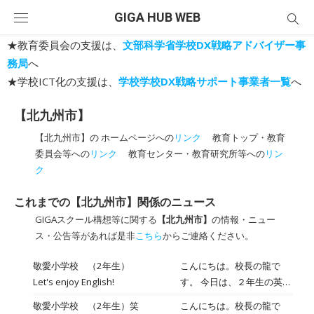
Skip
GIGA HUB WEB
to
content
★教育委員会の支援は、
文部科学省学校DX戦略アドバイザー事
務局
へ
★学校ICT化の支援は、
学校学校DX戦略サポート事業者一覧
へ
【北九州市】
【北九州市】の ホームページへの
リンク
教育トップ・教育
委員会等への
リンク
教育センター・教育研究所等への
リン
ク
これまでの【北九州市】関係のニュース
GIGAスクール構想等に関する
【北九州市】
の情報・ニュー
ス・公告等があれば是非
こちら
からご連絡ください。
敬愛小学校 （2年生）
こんにちは。校長の龍で
Let's enjoy English!
す。 今日は、２年生の英語
の授業の様子をご紹介しま
敬愛小学校 （2年生）笑
こんにちは。校長の龍で