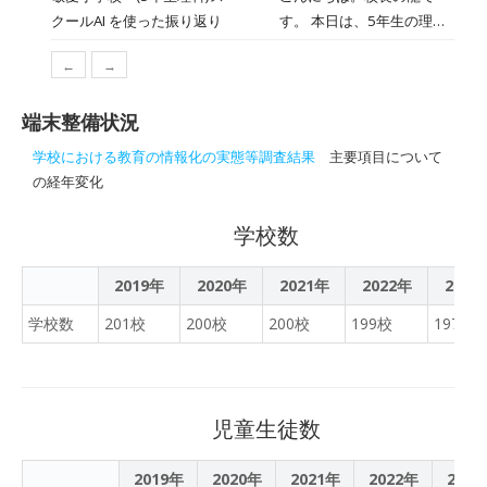
動かす姿に、子どもたちの
択することができます。 書
した。 色々な形の葉や赤く
た。 ここで先生が用意した
塩水を作って、もう一度量
も驚かされます。 「楽し
クールAI を使った振り返り
す。 本日は、5年生の理科
の量が増えると、土地には
は、2019年4月のサービス
月末には縄跳び大会があり
あふれる創造性を感じまし
道の授業では、石に篆書体
色づいた葉など、子どもた
のは、なんと最新のAIツー
る。 子どもたちは、実験の
い！」という気持ちが、学
「流れる水のはたらき」の
どのような変化が起こるの
リリース以来、約500校が
ます。冬休み中も頑張って
た。 そして、楽器が完成す
の文字をはんことして刻
ちはワクワクいっぱいにグ
ル「NotebookLM」を使っ
様子や結果をタブレットで
びを深める一番のエネルギ
←
→
授業をご紹介します。 この
か？——子どもたちはまず
実施しているそうです。 非
くださいね！
ると……。 誰からともなく
む、篆刻（てんこく）を行
ラウンドを探していまし
て作成した短い動画です。
撮影し、動画や写真にまと
ーだと改めて感じた時間で
日のテーマは「流れる水は
自分なりの予想を立て、調
認知能力は、本来は数値化
集まって、自然と素敵な
っていました！ まずは印面
た。 「校長先生、見てくだ
子どもたちが前回の授業の
めて提出します。 ICT機器
した。 これからの成長がま
端末整備状況
なぜ濁っているのか？」。
べ学習からスタートしまし
することができない力であ
「演奏会」が始まりまし
をやすりで削って、平らに
さい！」と大発見した写真
終わりに書いた「１時間の
を活用することで、クラス
すます楽しみです。
子どもたちは、この疑問を
た。 教科書だけでなく、
ると言われていますが、こ
た。 「見て見て！こんな音
学校における教育の情報化の実態等調査結果
主要項目について
します。 石に字を転写した
をみせてくれる児童も。 理
まとめ」をもとに、先生が
全員の実験結果を瞬時に先
解き明かすための実験計画
NHK for School の動画教材
のツールを使うことによっ
がするよ」と見せ合った
の経年変化
ら、集中して彫り進めま
科専科の先生にお尋ねする
AIを使って振り返り動画を
生が把握でき、みんなで考
を、活発に話し合いながら
も活用しながら、実際の映
て参考データを算出するこ
り、教室中が、子どもたち
す。 綺麗に彫れています
と、秋の葉を写真に撮っ
作成されたそうです。 動画
察を深めることができまし
立てていました。 授業の終
像や事例を通して理解を深
とができます。 今回のテス
の笑顔と楽しい音色で包ま
学校数
ね！ 音楽の授業では、ギタ
て、Keynoteの機能を使っ
が流れると、教室は静まり
た。 そして、ここからが敬
わりには、本年度から導入
めます。 調べたことや気づ
トでの結果を参考に、これ
れました。 自分で作った楽
ーを演奏していました！ 世
て葉脈を明らかにして、デ
返り、子どもたちの目は真
愛小学校ならではの学びの
した「スクールAI」を活用
いたことは、ロイロノート
からも非認知能力を高めて
器だからこそ、奏でる喜び
界に一つだけの花を練習し
2019年
2020年
2021年
ジタルスケッチを実施され
2022年
2023
剣そのもの。 「あ、これ僕
時間です。 授業の振り返り
した振り返りを行いまし
のシンキングツール「フィ
いきましょうね！
もひとしおのようです。 こ
ています。 友達と教えあい
たとのことでした。 暑い夏
が書いたことだ」「なるほ
には「スクールAI」を活用
た。 子どもたちは、この1
ッシュボーン」 に整理しな
学校数
201校
200校
200校
199校
197校
の活動では、物を作る楽し
をしながら、メロディーを
が終わったと思ったら短い
ど、そういうことだったの
しました。 学んだことを入
時間で学んだことや気づい
がら、原因と結果のつなが
さはもちろん、音の響きを
奏でていきます。 ピアノと
秋がやってきました。 季節
か」と、自分の言葉が反映
力すると、AIが「それはど
たことを、AIとの対話を通
りを考えていきます。 頭の
感じ取る感性や、友だちと
一緒に演奏してみますが、
を感じながらたくさんのこ
されていることにうなずき
うしてだと思ったの？」な
じて自分の言葉で整理して
中で思い描いたことを可視
楽しみを共有する心が育ま
指運びが難しく、なかなか
とを学んでいってほしいと
ながら、しっかりと前時の
ど、さらに深掘りする質問
いきます。 この「スクール
化することで、「なぜそう
児童生徒数
れています。 こうした豊か
苦戦していました。 最後に
思います。 3年生の皆さ
学びを思い出していまし
を投げかけてくれます。 AI
AI」は、子どもたちが入力
なるのか？」をより明確に
な体験の積み重ねが、子ど
コードを弾く練習です。 基
ん、発見と驚きいっぱいの
た。 ICTを活用すること
との対話を通じて、自分た
した内容がAIの学習に使わ
していきます。 授業の終わ
もたちの心を耕していきま
2019年
2020年
2021年
2022年
2023
本のＣメジャーコードです
理科学習を楽しんでくださ
で、自分たちの学びが形に