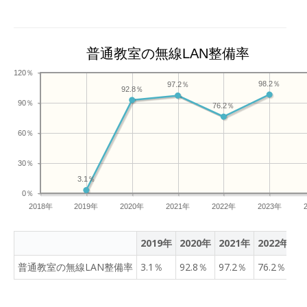
して、解決する」 そんな探
究心の芽が、またひとつ大
きく育った1時間でした。
デジタルとアナログ、そし
普通教室の無線LAN整備率
て子どもたちの豊かな発想
120％
力が融合した、とても素敵
98.2％
97.2％
92.8％
な授業でした。
90％
76.2％
================
Youtube公式チャンネルで
60％
ショート動画もご紹介して
います。 子どもたちの大発
30％
見の様子をどうぞご覧くだ
3.1％
さい！
0％
2018年
2019年
2020年
2021年
2022年
2023年
2019年
2020年
2021年
2022年
2
普通教室の無線LAN整備率
3.1％
92.8％
97.2％
76.2％
9