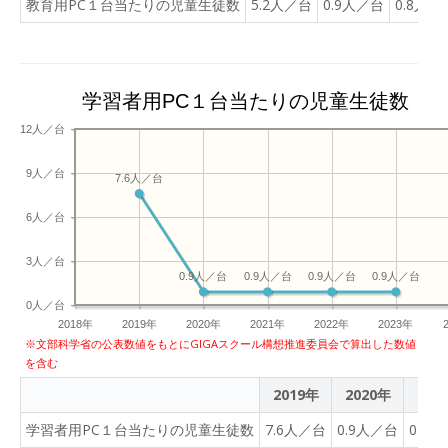
教育用PC１台当たりの児童生徒数
5.2人／台
0.9人／台
0.8人／
じった声が聞こえてきま
を使って学びを深めてい
す。 でも、ここからが敬愛
く。 そんな敬愛小学校の生
の児童のすごいところ。
き生きとした学びの一幕を
「ここにつなぐといいんじ
お伝えしました。
学習者用PC１台当たりの児童生徒数
ゃない？」と友達と話し合
ったり、乾電池の当てる場
12人／台
所を微妙に変えてみたり
と、諦めずに試行錯誤を繰
9人／台
7.6人／台
り返します。 そして……
「あ！ついた！！」 「光っ
6人／台
たー！」 無事に豆電球が点
3人／台
灯した瞬間、子どもたちは
0.9人／台
0.9人／台
0.9人／台
0.9人／台
大喜び！ パッと顔が明るく
0人／台
なるその瞬間は、見ていて
2018年
2019年
2020年
2021年
2022年
2023年
本当に嬉しいものです。 最
※文部科学省の公表数値をもとにGIGAスクール構想推進委員会で算出した数値
後は、なぜ光ったのか、そ
を含む
の理由をiPad上の回路図に
2019年
2020年
202
書き込んで先生に提出。
「失敗しても、考えて、試
学習者用PC１台当たりの児童生徒数
7.6人／台
0.9人／台
0.9