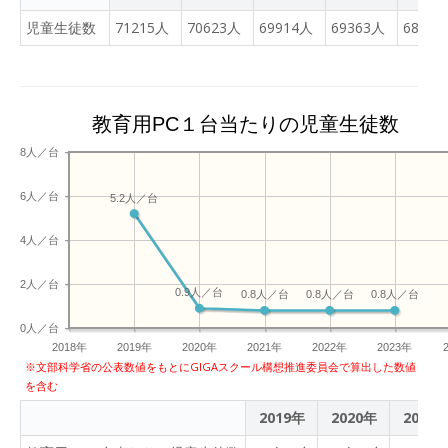
ちの気づきをより確かな知
れることはなく、先生方が
りには、学校専用のAIツー
す。 もしご家庭に楽器を持
が、指が痛いという声がか
いね！
なる喜びを感じているよう
識へと変えていく子どもた
児童生徒数
71215人
70623人
69914人
69363人
68337
授業の目的に合わせて自由
ル 「スクールAI」 を使っ
ち帰りましたら、ぜひ「小
なり聞こえてきました。 初
でした。 さて、いよいよ本
ち。 早く課題が終わった児
にカスタマイズできる点が
て、今日の学びを一人ひと
さな演奏家」たちの発表会
めて弦楽器を演奏する人も
時のメインテーマへ。 「豆
童は、AIドリル
大きな特長です。 そして、
りが言語化しました。 自分
を開いてあげてください。
多かったと思いますが。楽
電球の中の、見えない部分
「Monoxer」を使って知識
このAIを活用した振り返り
の言葉でまとめることで、
そのときは、たくさんの拍
しく演奏していました。 こ
はどうなっているんだろ
の定着を図るなど、一人ひ
教育用PC１台当たりの児童生徒数
の素晴らしい点は、先生の
理解がより確かなものにな
手をお願いいたします。
こから上達していくのが楽
う？」 今日はここを一歩踏
とりのペースに合わせた学
端末に全児童の回答が集約
っていきます。 友達との対
8人／台
しみです。 芸術の秋を目い
み込んで考えます。 まずは
びが展開されていました。
され、子どもたちの参加度
話も活発で、「なるほど」
っぱい謳歌してほしいです
豆電球の中の回路の仕組み
自分の手で触れるアナログ
や、授業で多く使われたキ
といった声があちこちから
6人／台
5.2人／台
ね！
を予想し、ロイロノートを
な実験と、最新のAIテクノ
ーワードを可視化した「ワ
聞こえていました。 一人ひ
使って先生に提出。 そし
ロジー。 この二つが融合し
ードクラウド」、児童のコ
とりが探究心をもって学
4人／台
て、その予想を確かめるた
た授業の中で、目をキラキ
メントの要約などがすぐに
び、思考を深めていく姿
めに、「ソケットなし」で
ラさせて探究する子どもた
把握できることです。 これ
に、５年生の成長を感じる
2人／台
0.9人／台
0.8人／台
0.8人／台
0.8人／台
豆電球を光らせる実験に挑
ちは、まさに「小さな科学
により、先生は一人ひとり
時間となりました。 これか
戦です！ これが意外と難し
者」そのものでした。 これ
の理解を踏まえた上で、次
0人／台
らも、子どもたちが“自ら学
いのです。 「あれ？つかな
からも、子どもたちの知的
2018年
2019年
2020年
2021年
2022年
2023年
の授業をより充実したもの
び、考え、つながる”授業づ
いなぁ」 「ちがうな〜、こ
※文部科学省の公表数値をもとにGIGAスクール構想推進委員会で算出した数値
好奇心を刺激するワクワク
にできるように工夫するこ
くりを大切にしていきたい
を含む
っちかな？」 「先生！つき
するような授業を実践して
とが可能です。 子どもたち
と思います。
ません！」 教室のあちこち
いきます。
2019年
2020年
2021
が自ら問いを立て、考え、
から、困惑と興奮の入り混
そして最新のテクノロジー