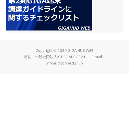
Copyright © 2020 GIGA HUB WEB
運営：一般社団法人ICT CONNECT 21 E-mail：
info@ictconnect21.jp