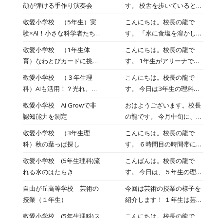
す。 敬愛小学校では、１年
顔が弾ける手作り演奏会
す。 校舎を歩いていると、
生の入学時から週に３時
2年生の教室から、トント
敬愛小学校 （5年生）実
こんにちは。校長の龍で
間、英語の授業を行ってい
ン、シャカシャカと賑やか
験×AI！小さな科学者たち
す。 「水に食塩を溶かした
ます。 この日は２年生の教
で楽しげな音が聞こえてき
が挑む最先端の理科授業
ら、重さは変わるのか
室にお邪魔しました。 教室
敬愛小学校 （1年生体
こんにちは。校長の龍で
ました。 図工の「音づくり
な？」 今日は、そんな疑問
に入ると、子どもたちがと
育）なわとびカードに挑
す。 1年生がアリーナで縄
フレンズ」の時間です。 子
に向き合う5年生の理科室
っても楽しそうに学習に取
戦！
跳びの練習をしていまし
どもたちが挑戦していたの
敬愛小学校 （３年生理
こんにちは。校長の龍で
を訪ねました。 まずは、授
り組んでいる姿が目に飛び
た。 先生が縄跳びカードを
は、箱や輪ゴムなどを使っ
科）AIも活用！？光れ、豆
す。 今日は3年生の理科の
業の目標を自分で立てるこ
込んできました。 先生から
準備してくれて、iPadに送
たオリジナル楽器づくり。
電球！
授業の様子をご紹介しま
とからスタート。 「変わ
の英語での指示をしっかり
敬愛小学校 Ai Growで非
おはようございます。校長
信。 その縄跳びカードには
マラカス、琴、たいこ、ギ
す。 テーマは「電気回路の
る」「変わらない」それぞ
聞いて、「次はこれだ
認知能力を測定
の龍です。 今月中旬に、
様々なミッションがあっ
ター（バイオリン）。 作り
実験」。 子どもたちが目を
れの予想と、その理由もし
ね！」といった表情で、
４・５・６年生対象で、非
て、子どもたちは合格目指
たいものを自分で選び、世
敬愛小学校 （3年生理
こんにちは。校長の龍で
輝かせて取り組む姿が見ら
っかりと考えます。 ただ実
次々と様々なアクティビテ
認知能力を計測するテスト
して頑張っています！ ひっ
界に一つだけの楽器を生み
科）秋の葉っぱ探し
す。 ６時間目の時間帯に子
れましたので、その様子を
験をするだけでなく、「な
ィーに挑戦していました。
「AI GROW」を実施しまし
かかっても何度も何度も挑
出します。 「こうすると、
どもたちがグラウンドで
ご紹介します。 授業の冒
ぜそうなるのか？」を自分
教科書の音読の時間では、
敬愛小学校 (5年生理科)流
こんばんは。校長の龍で
た。 AIと相互評価により、
戦していました。 先生が飛
音が鳴るよ！」 「ここに輪
iPadをもって撮影をしてい
頭、まずは前の時間の振り
の言葉で考える。 このプロ
最初はゆっくりとしたテン
れる水のはたらき
す。 今日は、５年生の理科
子どもたちの思考・判断・
ぶタイミングを教えてくれ
ゴムを通して・・・」 色紙
ました。 「何を探している
返りからスタートです。 前
セスが、子どもたちの科学
ポで読み始め、そこから少
の授業の様子をご紹介しま
表現力や主体性などといっ
て、跳躍回数が増えた児童
を丁寧に切って貼ったり、
自由が丘高等学校 芸術の
今回は芸術の授業の様子を
の？」と尋ねると、 「理科
回は、乾電池と豆電球をつ
的な思考力を育てていきま
しずつ、どんどんスピード
す。 テーマは「流れる水の
た資質・能力（コンピテン
も。 気温が低い日でした
輪ゴムの強さを調整した
授業（１年生）
紹介します！ １年生は芸術
の授業で秋の葉っぱを探し
ないで、明かりがつく回路
す。 いざ、実験開始です。
を上げていきます。 子ども
量と土地の変化の関係」。
シー）とその成長をはかる
が、みんな元気いっぱい身
り。 試行錯誤しながら手を
科目として音楽か書道を選
ています」と教えてくれま
の仕組みについて学びまし
溶かす前の重さを量り、食
たちの発音の美しさにいつ
敬愛小学校 (5年生理科)ス
こんにちは。校長の龍で
大雨などによって流れる水
テストです。 このテスト
体を動かしていました。 １