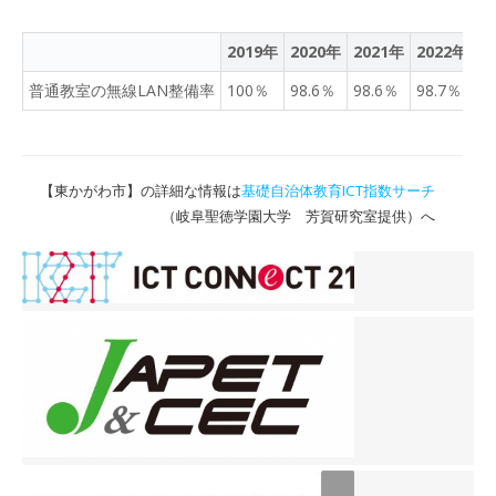
2019年
2020年
2021年
2022年
2
普通教室の無線LAN整備率
100％
98.6％
98.6％
98.7％
1
【東かがわ市】の詳細な情報は
基礎自治体教育ICT指数サーチ
（岐阜聖徳学園大学 芳賀研究室提供）へ