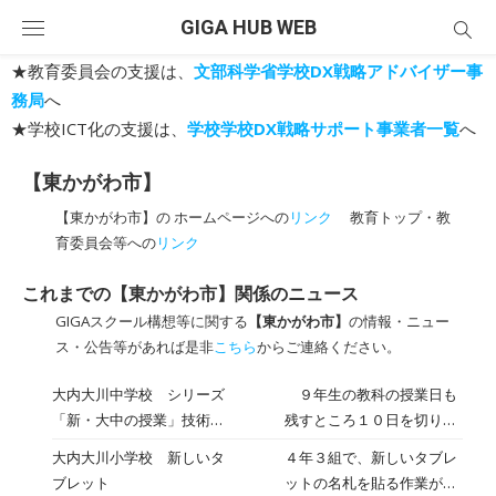
Skip
GIGA HUB WEB
to
content
★教育委員会の支援は、
文部科学省学校DX戦略アドバイザー事
務局
へ
★学校ICT化の支援は、
学校学校DX戦略サポート事業者一覧
へ
【東かがわ市】
【東かがわ市】の ホームページへの
リンク
教育トップ・教
育委員会等への
リンク
これまでの【東かがわ市】関係のニュース
GIGAスクール構想等に関する
【東かがわ市】
の情報・ニュー
ス・公告等があれば是非
こちら
からご連絡ください。
大内大川中学校 シリーズ
９年生の教科の授業日も
「新・大中の授業」技術・
残すところ１０日を切り、
家庭（９年）
どの授業も義務教育の最終
大内大川小学校 新しいタ
４年３組で、新しいタブレ
段階となっています。技術
ブレット
ットの名札を貼る作業があ