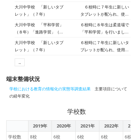
分野の授業では、これまで
りました。 担任の寺澤先
大川中学校 「新しいタブ
６校時に７年生に新しい
の学習のまとめとして「自
生が、１人ずつタブレット
レット」（７年）
タブレットが配られ、使用
動走行ロボをプログラミン
の管理番号を確認しながら
のための準備をしました。
グしよう」という課題に取
大川中学校 「平和学習」
６校時に８年生は柔道場で
渡しました。児童は、先生
これまで使用していた物と
り組んでいます。今週は
（８年）「進路学習」（７
「平和学習」を行いまし
の説明を聞いて、所定の場
はOSが変更され、アプリ
「自動運転」に必要な技術
年）
た。社会の教員とこれまで
所に自分の名前シールを貼
大川中学校 「新しいタブ
６校時に７年生に新しいタ
なども新しくなります。大
として「認知」「判断」
学習してきた近代・現代史
りました。名前シールがは
レット」（７年）
ブレットが配られ、使用の
切に使って、学習に活用し
「制御」があることを理解
を振り返りながら「なぜ戦
がれないように、上からテ
ための準備をしました。こ
てほしいですね。
し、カラーセンサーを用い
争が起きたのか」「戦争で
ープでとめます。最後に、
→
れまで使用していた物とは
て複雑な道のりを走行する
はどんなことが起きるの
充電することもできる保管
OSが変更され、アプリな
プログラミングを行い、実
か」「戦争を起こさないた
庫に１台ずつ収納しまし
端末整備状況
ども新しくなります。大切
際にロボットを走行させて
めにはどうすればよいか」
た。 どの児童も新しいタ
に使って、学習に活用して
みました。思い通りに走行
学校における教育の情報化の実態等調査結果
主要項目について
ということについて考えを
ブレットを慎重に扱ってい
ほしいですね。
するロボットを見て、生徒
の経年変化
深めていきました。 ま
ました。９年生まで大切
は確かな実感を得たようで
た、７年生は昨日の「進路
に、有効に使ってほしいと
す。
学校数
学習」の続きを行いまし
思います。
た。今日は各教室でタブレ
ットを使って、自らの職業
2019年
2020年
2021年
2022年
2023
適性を調べていきました。
学校数
8校
6校
6校
6校
6校
意外な結果が出て驚く生徒