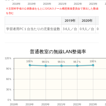
2018年
2019年
2020年
2021年
2022年
2023年
※文部科学省の公表数値をもとにGIGAスクール構想推進委員会で算出した数値
を含む
2019年
2020年
202
学習者用PC１台当たりの児童生徒数
3.6人／台
0.9人／台
0.9
普通教室の無線LAN整備率
120％
100％
100％
98.7％
98.6％
98.6％
90％
60％
30％
0％
2018年
2019年
2020年
2021年
2022年
2023年