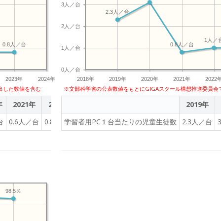
3人／台
2.3人／台
2人／台
1人／
0.8人／台
0.8人／台
1人／台
0人／台
2023年
2024年
2018年
2019年
2020年
2021年
2022
出した数値を含む
※文部科学省の公表数値をもとにGIGAスクール構想推進委員会
年
2021年
2022年
2023年
2019年
台
0.6人／台
0.8人／台
学習者用PC１台当たりの児童生徒数
0.8人／台
2.3人／台
98.5％