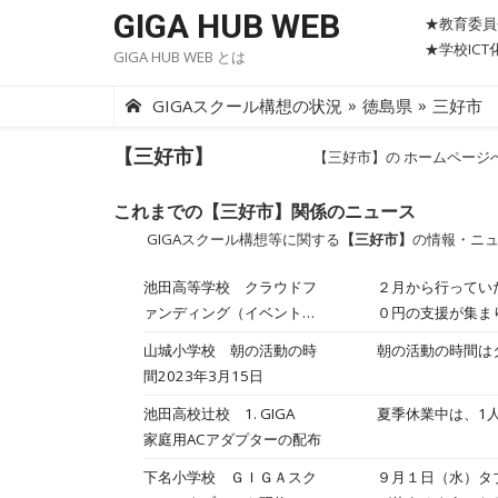
Skip
GIGA HUB WEB
★教育委員
to
★学校IC
GIGA HUB WEB とは
content
»
»
GIGAスクール構想の状況
徳島県
三好市
【三好市】
【三好市】の ホームページ
これまでの【三好市】関係のニュース
GIGAスクール構想等に関する
【三好市】
の情報・ニ
池田高等学校 クラウドフ
２月から行ってい
ァンディング（イベント内
０円の支援が集ま
容企画）2023/4/2
ていただけたから
山城小学校 朝の活動の時
朝の活動の時間は
りたかったイベン
間2023年3月15日
したら，ホームペ
池田高校辻校 1. GIGA
夏季休業中は、1
ます。
家庭用ACアダプターの配布
下名小学校 ＧＩＧＡスク
９月１日（水）タ