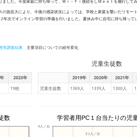
りました。今度家庭に持ち帰って、Ｗｉ－Ｆｉ接続をしＭｅｅｔを施行して
スの急拡大により、今後の感染状況によっては、学校と家庭を繋いだリモー
と2年次でオンライン学習の準備を行いました。夏休み中に自宅に持ち帰って
た。部活動で登校していた生徒は、教室で参加しました。
態等調査結果
主要項目についての経年変化
児童生徒数
2年
2023年
2019年
2020年
2021年
19校
児童生徒数
1369人
1339人
1300人
徒数
学習者用PC１台当たりの児
4人／台
3.1人／台