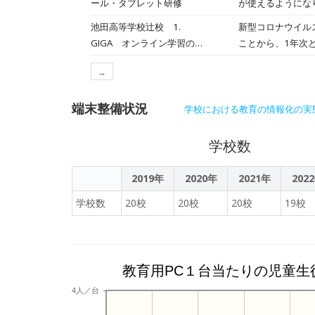
ール・タブレット研修
が使えるようにな
池田高等学校辻校 1.
新型コロナウイル
GIGA オンライン学習の
ことから、1年次
試行
ｏｍで接続しまし
→
端末整備状況
学校における教育の情報化の実
学校数
2019年
2020年
2021年
202
学校数
20校
20校
20校
19校
教育用PC１台当たりの児童生
4人／台