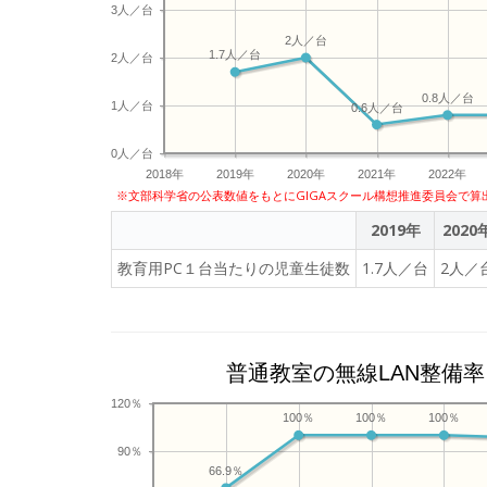
3人／台
2人／台
1.7人／台
2人／台
0.8人／台
1人／台
0.6人／台
0人／台
2018年
2019年
2020年
2021年
2022年
※文部科学省の公表数値をもとにGIGAスクール構想推進委員会で算
2019年
2020
教育用PC１台当たりの児童生徒数
1.7人／台
2人／
普通教室の無線LAN整備率
120％
100％
100％
100％
90％
66.9％