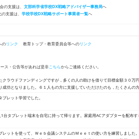
会の支援は、
文部科学省学校DX戦略アドバイザー事務局
へ
T化の支援は、
学校学校DX戦略サポート事業者一覧
へ
への
リンク
教育トップ・教育委員会等への
リンク
ュース・公告等があれば是非
こちら
からご連絡ください。
たクラウドファンディングですが，多くの人の助けを借りて目標金額３０万
り成功となりました。６１人もの方に支援していただけたのも，たくさんの
だと思っています。本当にありがとうございます。多くの方の支援をいただ
タブレット学習でした。
トができることとなったため，イベントを成功させるために企画を考えてい
ージ等で告知しますのでよろしくお願いします。地域の交流施設「MINDE」
人1台タブレット端末を自宅に持って帰ります。家庭用ACアダプターを配布す
ブレットを使って、Ｗｅｂ会議システムのＭｅｅｔの使い方を練習しました