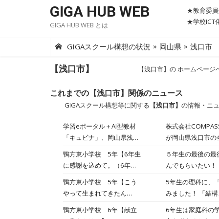
Skip
GIGA HUB WEB
★教育委員
to
★学校IC
GIGA HUB WEB とは
content
»
»
GIGAスクール構想の状況
岡山県
浅口市
【浅口市】
【浅口市】の ホームページ
これまでの【浅口市】関係のニュース
GIGAスクール構想等に関する
【浅口市】
の情報・ニ
学習eポータル＋AI型教材
株式会社COMPA
「キュビナ」、岡山県浅口
が岡山県浅口市の
市で正式採用
とをご報告いたします。 今回キュビナを採用いただいた浅口市では、教育行政の基本方針
鴨方東小学校 5年【6年生
５年生の最後の最後に待っている、最大の任務
充実」の基本事業
に感謝を込めて。（6年生
んでもらいたい！ ・最後に最高の思い出をつくってほしい！ ・感謝の気持ちを伝えたい！ という思いで、「６年生を送
みを行っています
を送る会準備）】
る会」を最高の会にするために、 一生懸命、準備をしています
鴨方東小学校 5年【こう
5年生の理科に、「人のたんじょう」
と、基礎学力の定
係、入退場係 など・・・ いろんなグループに分かれて、準備中です。 みんなで
やって生まれてきたん
みました！ 「結構、重い！！」 「どうやって、持ったらいいん～」 図書室の本で調べて… 「おなかの中ってこんな感じ
校9校でご利用いた
だ！】
なんじゃ！」 「こうやって、受精卵ができるんだ！」 教科書を見たり、わからないことは調べたり… 「知らんかった
しました。 導入に際しては、学習履歴の活用による実態に即した学習支援や、家庭学習などでの活用による学習時間の増
鴨方東小学校 6年【献立
6年生は家庭科の
～。」「赤ちゃんの成長っ
加、教職員の負担