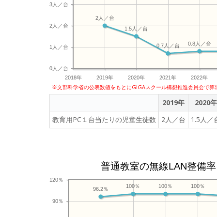
業省「未来の教室」
3人／台
賞。 ◆COMPASSについて 「新しい学びの環境を創り出す」を企業ミッションに掲げ、学習eポータル＋AI型教材「キュ
2人／台
ビナ」、探究学習ラ
2人／台
1.5人／台
して、2016年
0.8人／台
0.7人／台
す。また、202
1人／台
イブラリー「SP
0人／台
力」を育む学びの
2018年
2019年
2020年
2021年
2022年
※文部科学省の公表数値をもとにGIGAスクール構想推進委員会で算
2019年
2020年
教育用PC１台当たりの児童生徒数
2人／台
1.5人／
普通教室の無線LAN整備率
120％
100％
100％
100％
96.2％
90％