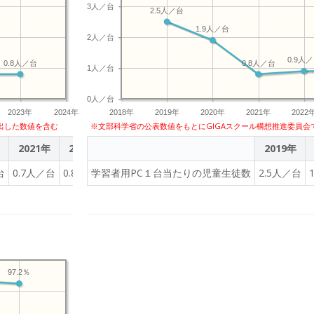
実証事業採択(2018〜2020年度）、「日本e-learning大賞 経済産業大
3人／台
2.5人／台
1.9人／台
イブラリー「SPARKE（スパーク）」を開発、小中学校向けに提供しています
2人／台
に「キュビナ」をリリース。現在、全国100万人以上の子どもたちの個別最適
0.9人
0.8人／台
0.8人／台
4年より小学館集英社プロダクションと共同で探究学習プログラムの提供を開始し
1人／台
ARKE（スパーク）」として正式リリース。教科学習と探究学習の両輪で、子
0人／台
環境づくりに取り組んでいます。
2023年
2024年
2018年
2019年
2020年
2021年
2022
出した数値を含む
※文部科学省の公表数値をもとにGIGAスクール構想推進委員会
2021年
2022年
2023年
2019年
台
0.7人／台
0.8人／台
学習者用PC１台当たりの児童生徒数
0.8人／台
2.5人／台
97.2％