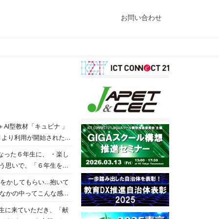
お問い合わせ
AI型教材「キュビナ 」
月より利用が開始されたこ
を据え、さまざまな取り組
」の実現の日常的な支援
を全市立小中義務教育学
000人が利用を開始いた
生に来ていただき、「献
習データ利活用やさまざま