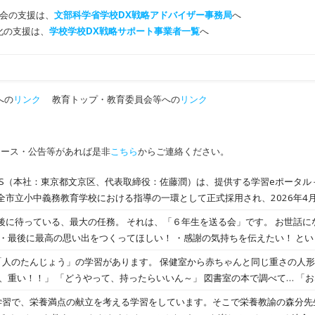
会の支援は、
文部科学省学校DX戦略アドバイザー事務局
へ
T化の支援は、
学校学校DX戦略サポート事業者一覧
へ
への
リンク
教育トップ・教育委員会等への
リンク
ュース・公告等があれば是非
こちら
からご連絡ください。
SS（本社：東京都文京区、代表取締役：佐藤潤）は、提供する学習eポータル＋
全市立小中義務教育学校における指導の一環として正式採用され、2026年4
の1つ「幼児教育・学校教育の
。 それは、「６年生を送る会」です。 お世話になった６年生に、 ・楽し
に「確かな学力向上の推進」および「デジタル社会に対応した教育の充実」
。その一環となる、1人1台端末における習熟度に合わせた「個別最適な学び
。 ６年生を送る会実行委員を中心に、飾り係、出し物
の学習があります。 保健室から赤ちゃんと同じ重さの人形をかしてもらい…抱いて
着を図ることを目的として、このたび学習eポータル＋AI型教材「キュビナ」
知恵を出し合って、協力して…友達との
だくこととなりました。2026年4月より小学1年生から中学3年生までの約2,
頭の近さが素敵です！ ６年生を送る会まであと少し！ みんなで、頑張りましょう！ （八幡）
学習で、栄養満点の献立を考える学習をしています。そこで栄養教諭の森分先
てすごい。」など、新しい発見がたくさんありました。 みんなが生まれてきていることは、本
軽減による働き方改革の推進も目的として掲げられています。キュビナの学