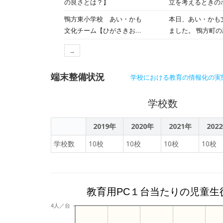
の良さとは？】
立を考えるときのポイント」を教えてい
なシーンでの活用の
がら考えてくださっているのか６
鴨方東小学校 あい・かも
本日、あい・かも
委員会 指導主事
どり ５.楽しみに待ってもらえるような献立 ６.いろいろな調理方法が組み合わさるように 頷いたり、「そういえばそうだ
文化チーム【ひがさきおど
ました。 鴨方町
豊かに たくまし
ね～。」と言ったりしながらメモをい
りについて教えてもらいま
えていただいたり
ロジェクトの一環
る様子も...。 この日の給食の主菜は岡山県産の蓮根を使ったコロッケ！その他にも給食に使われている食材の栄養を確認
→
した！】
りには長い歴史が
な充実の実現を目指しております。 このたび、児童生徒の「確
しました。 献立を立てるときは「主食→主菜→副菜→汁物」の順で考え、栄養バランス整えていくのだということも教わ
ることを初めて知
「キュビナ」を導
りました。自分で
端末整備状況
かもタイムで深め
学校における教育の情報化の実
し、最適な学びを
ます。
学びを促進することが可能となります。 また、自動採
これまで多くの時
学校数
ことができます。
時間を増やすことで、
2019年
2020年
2021年
202
COMPASSで
学校数
10校
10校
10校
10校
リーディングカンパニ
AI型教材「キュビ
て最適な問題を出題
に利用されていま
教育用PC１台当たりの児童生
学力の効率的な定
テスト（CBT）
4人／台
学習eポータルと