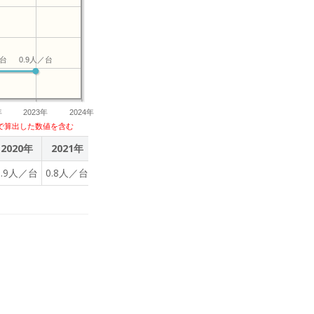
臣賞」「グッドデザイン賞」受
。 AI型教材の先駆けと
で主体的な学びを支えていま
／台
0.9人／台
、2026年に探究学習ラ
どもたちの「未来を創る
年
2023年
2024年
で算出した数値を含む
2020年
2021年
2022年
2023年
1.9人／台
0.8人／台
0.9人／台
0.9人／台