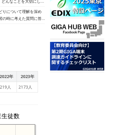
、友達の命も大切にしてくださいね。 （八幡）
 ＜浅口市教育
どりについて理解を深め
「郷土あさくちを愛し、心
習の時に考えた質問に答
」を推進しています。本プ
際には、 「ひがさきおど
びと協働的な学びの一体的
供養するためのおどりであ
いたことを次回からのあい
度や学習状況をAIが分析
ら学習していきたいと思い
ございました！
ながら、より主体性のある
きめ細やかな支援に充てる
さらに児童生徒と向き合う
2022年
2023年
個別最適な学び」を届ける
2219人
2173人
ータル＋
人ひとりの習熟度に合わせ
300校で100万人以上
たちの主体的な学び・基礎
童生徒数
2025年にはデジタル
デートを重ねているほか、
り組んでいます。 経済産