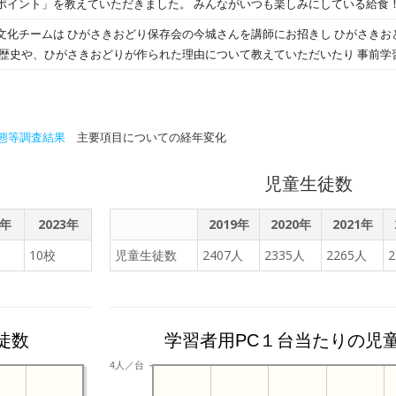
ただきました。 みんながいつも楽しみにしている給食！どんなことを大切にしな
当に奇跡です。 かけがえのない命です。 自分の命も
しやすさ、業務負荷軽減につながる教職員向けの機能にも期待をいただいております。
つのポイントを教えていただきました。 １.栄養バランス ２.季節感 ３.地産地消 ４.いろ
文化チームは ひがさきおどり保存会の今城さんを講師にお招きし ひがさきお
（主幹） 平本友美氏 コメント＞ 浅口市教育委員会は、地域の教育目標である
の歴史や、ひがさきおどりが作られた理由について教えていただいたり 事前学
く、未来を拓く人づくり」を実現するため、「キラリと光る未来プロジェクト
っぱいとりました。 給食の献立や給食委員会の資料と照らし合わせながら考えてい
、 ひがさきおどりの歌を聞かせてもらったりしました！ 学習のふりかえりの
として、GIGAスクール構想による1人1台端末の活用を進め、個別最適な学
あることを知れてよかったです。」 「ひがさきおどりは鴨方町の細川大名を
かな学力」を育むための新たな取り組みとして、AI型教材
りました。」など、たくさんの学びがあったようでした。 今回教えていただ
入することを決定いたしました。「キュビナ」は、児童生徒一人ひとりの理解
栄養満点の献立を考えることができるよう、森分先生に教えていただきなが
ていきましょう！ 今城さん、本日はお忙しい中ご講話いただき、ありがとう
態等調査結果
提供するプラットフォームです。これにより、児童生徒のつまずきを解消し
主要項目についての経年変化
点機能や学習状況の集計を行うダッシュボード機能により、教員が
間を費やしてきた業務を効率化し、その分の時間を児童生徒一人ひとりへの
児童生徒数
これにより、授業内容の質の向上や個別支援の充実が進むとともに、教員が
教員の働き方改革の実現と授業改善につながると期待しています。 ーーーーーーーーーー
2年
2023年
2019年
2020年
2021年
は、今後もキュビナの提供を通して、すべての子どもたちを取り残すことなく「
10校
児童生徒数
2407人
2335人
2265人
ーとして、さらなる公教育へのICT普及に貢献できるよう邁進してまいります。 ◆学習eポ
ナ」について 学習eポータル＋AI型教材「キュビナ」は、AIが子どもたち一
するアダプティブラーニング教材です。全国170以上の自治体、小中学校約2,
す。 小中5教科、教科書準拠問題を中心とした10万問以上を搭載し、子ども
徒数
学習者用PC１台当たりの児
着とともに、見取り支援や演習問題配信機能で先生の働き方もサポートします。
サービス「キュビナ テスト」をリリースするなど、機能・コンテンツのアップ
4人／台
してのMEXCBT連携をはじめ、学習者中心の教育データ利活用にも積極的に取