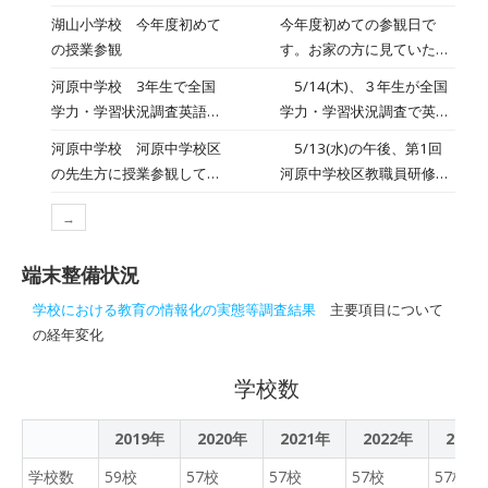
取り組んでいました。PTA
張した表情でしたが、新し
湖山小学校 今年度初めて
今年度初めての参観日で
総会や学年・学級懇談にも
い担任の先生と一生懸命学
の授業参観
す。お家の方に見ていただ
多くの方にご参加いただき
習に取り組んでいました。
けるのが嬉しくて、子ども
ました。ありがとうござい
河原中学校 3年生で全国
5/14(木)、３年生が全国
学習参観後には、学級懇
たちは張り切って学習に取
ました。
学力・学習状況調査英語
学力・学習状況調査で英語
談とPTA総会が行われまし
り組んでいました。教育協
「話すこと」の調査が行わ
「話すこと」のＣＢＴ調査
た。子どもたちの成長に
河原中学校 河原中学校区
5/13(水)の午後、第1回
議会総会や学年懇談の参加
れました
が行われました。各クラス
は、保護者の皆様と教職員
の先生方に授業参観してい
河原中学校区教職員研修会
もありがとうございまし
を前後半で分けて、ヘッド
の協力・連携が不可欠で
ただきました
が河原中で行われました。
た。
フォンを装着しての調査で
す。倉田っ子たちのため
→
校区の幼稚園・小学校の先
した。ヘッドフォンから聞
に、今後もご理解とご協力
生が５校時の授業を参観さ
こえる問題にマイクを通し
をよろしくお願いいたしま
端末整備状況
れ、その後、今年度の中学
て答えていました。お互い
す。
校区全体の取り組みについ
学校における教育の情報化の実態等調査結果
主要項目について
が物音を立てないように気
て話し合いを行いました。
の経年変化
をつけて静かな中での調査
参観授業では、どの学年も
でした。
授業に真剣に臨み、問題を
学校数
考えたり話し合ったりする
様子を見ていいただきまし
2019年
2020年
2021年
2022年
2023
た。
学校数
59校
57校
57校
57校
57校