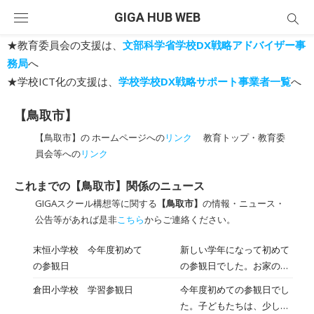
Skip
GIGA HUB WEB
to
content
★教育委員会の支援は、
文部科学省学校DX戦略アドバイザー事
務局
へ
★学校ICT化の支援は、
学校学校DX戦略サポート事業者一覧
へ
【鳥取市】
【鳥取市】の ホームページへの
リンク
教育トップ・教育委
員会等への
リンク
これまでの【鳥取市】関係のニュース
GIGAスクール構想等に関する
【鳥取市】
の情報・ニュース・
公告等があれば是非
こちら
からご連絡ください。
末恒小学校 今年度初めて
新しい学年になって初めて
の参観日
の参観日でした。お家の方
や地域の方々に見守られ、
倉田小学校 学習参観日
今年度初めての参観日でし
みんなが嬉しそうに学習に
た。子どもたちは、少し緊