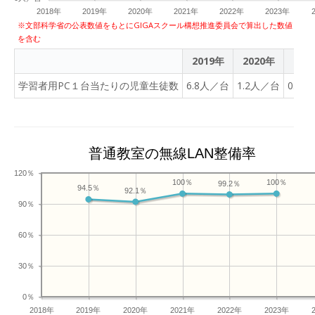
2018年
2019年
2020年
2021年
2022年
2023年
※文部科学省の公表数値をもとにGIGAスクール構想推進委員会で算出した数値
を含む
2019年
2020年
202
学習者用PC１台当たりの児童生徒数
6.8人／台
1.2人／台
0.9
普通教室の無線LAN整備率
120％
100％
100％
99.2％
94.5％
92.1％
90％
60％
30％
0％
2018年
2019年
2020年
2021年
2022年
2023年