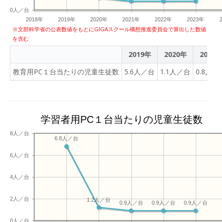
0人／台
2018年
2019年
2020年
2021年
2022年
2023年
※文部科学省の公表数値をもとにGIGAスクール構想推進委員会で算出した数値
を含む
2019年
2020年
2021
教育用PC１台当たりの児童生徒数
5.6人／台
1.1人／台
0.8人／
学習者用PC１台当たりの児童生徒数
8人／台
6.8人／台
6人／台
4人／台
2人／台
1.2人／台
0.9人／台
0.9人／台
0.9人／台
0人／台