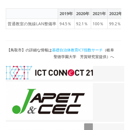
2019年
2020年
2021年
2022年
2
普通教室の無線LAN整備率
94.5％
92.1％
100％
99.2％
1
【鳥取市】の詳細な情報は
基礎自治体教育ICT指数サーチ
（岐阜
聖徳学園大学 芳賀研究室提供）へ