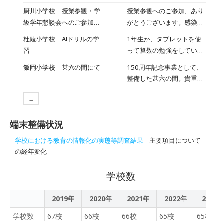
ます。学年で交換授業をし
たを作っている様子が見ら
厨川小学校 授業参観・学
授業参観へのご参加、あり
たり、出張で別な先生が入
れました。卒業記念オルゴ
級学年懇談会へのご参加あ
がとうございます。感染症
ったり、理科や外国語の専
ール。天板に、好きな図案
りがとうございます
対策をしての参観となりま
科の先生が学習に来たり
杜陵小学校 AIドリルの学
1年生が、タブレットを使
を彫り、色を塗ります。昔
した。３年２組が学級閉鎖
と、小学校でも担任だけが
習
って算数の勉強をしていま
は、ごつい木の板でした
で実施できず、残念です。
その学級にあたるという状
した。 教育委員会から市内
が、今は白い彫りやすい素
飯岡小学校 甚六の間にて
150周年記念事業として、
その分、３年１組頑張りま
況を変える動きがありま
の児童が自由に使うことが
材に変わっています。絵具
整備した甚六の間。貴重な
した。朝活動の時間は、国
す。新しい指導要領では時
できるように導入していた
の発色もよく、綺麗な仕上
品がたくさん。３年生が学
語の学習で、取材活動を行
間数の調整も各校で実施で
だいたシステムを利用して
がりが期待できます。
→
習中でした
っていました。タブレット
きるようになります。今か
の学習でしたが、子供たち
「祝」や「卒業記念」、桜
をもって、紹介した学校の
ら、いろいろチャレンジし
はとても意欲的に学習に取
の図案などがすぐ目に入っ
端末整備状況
場所を撮影しているので
ていくところです。２３日
り組んでいました。 紙に
てきました。端末も駆使し
す。飼育小屋や外、体育
から読書週間がスタートし
学校における教育の情報化の実態等調査結果
主要項目について
実際に書いて学ぶことの良
て作業するのは、昔との大
館。ミニ記者さんたちが、
ています。司書の前澤先生
の経年変化
さもありますし、デジタル
きな違いです。私の息子
一生懸命活動していまし
がいらしてくれています
機器を活用した良さもあり
も、娘も自分が作ったもの
た。授業参観では、社会で
し、くりほんやさんたちも
学校数
ますので、適切な学習とな
を大事にとってあります。
昔の道具調べの発表会。ク
活動をスタートし、図書館
るように取り組んでいきま
心に残る、卒業制作になる
イズを取り入れたり、質問
が整って開館しています。
す。
2019年
2020年
2021年
事を願っています。
2022年
2023
タイムがあったり、楽しく
子どもたちも楽しそうに本
真剣に学習に取り組んでい
学校数
67校
66校
66校
を選んでいます。今年の週
65校
65校