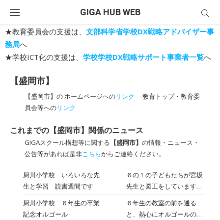
Skip
GIGA HUB WEB
to
content
★教育委員会の支援は、
文部科学省学校DX戦略アドバイザー事
務局
へ
★学校ICT化の支援は、
学校学校DX戦略サポート事業者一覧
へ
【盛岡市】
【盛岡市】の ホームページへの
リンク
教育トップ・教育委
員会等への
リンク
これまでの【盛岡市】関係のニュース
GIGAスクール構想等に関する
【盛岡市】
の情報・ニュース・
公告等があれば是非
こちら
からご連絡ください。
厨川小学校 いろいろな先
６の１の子どもたちが宮坂
生と学習 読書週間です
先生と図工をしています。
教職大学院の伊藤啓先生
厨川小学校 ６年生の卒業
６年生の教室の前を通る
が、５の２の社会をしてい
記念オルゴール
と、熱心にオルゴールのふ