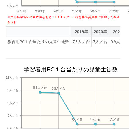
0人／台
2018年
2019年
2020年
2021年
2022年
2023年
※文部科学省の公表数値をもとにGIGAスクール構想推進委員会で算出した数値
を含む
2019年
2020年
2021年
教育用PC１台当たりの児童生徒数
7.3人／台
7人／台
0.9人／台
学習者用PC１台当たりの児童生徒数
12人／台
8.5人／台
8.3人／台
9人／台
6人／台
3人／台
1人／台
1人／台
1人／台
0人／台