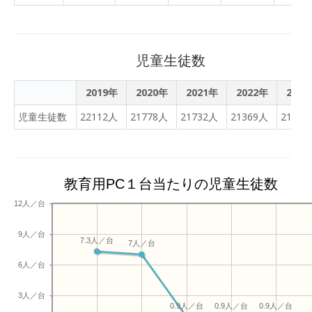
ました。このあとは、懇談
間の標語は「ことばがきみ
会です。役員決めのある学
のはねにはる」。ポスター
年もあります。なにとぞご
は、キャビンカンパニー。
協力、よろしくお願いしま
ファンですので、公式サイ
児童生徒数
す。
トもつけておきます。ポケ
モンの絵本が必見です。ゴ
2019年
2020年
2021年
2022年
2023
ールデンウィークの読書も
児童生徒数
22112人
21778人
21732人
21369人
21039
楽しみです。
教育用PC１台当たりの児童生徒数
12人／台
9人／台
7.3人／台
7人／台
6人／台
3人／台
0.9人／台
0.9人／台
0.9人／台