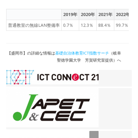
2019年
2020年
2021年
2022年
2
普通教室の無線LAN整備率
0.7％
12.3％
88.4％
99.7％
9
【盛岡市】の詳細な情報は
基礎自治体教育ICT指数サーチ
（岐阜
聖徳学園大学 芳賀研究室提供）へ