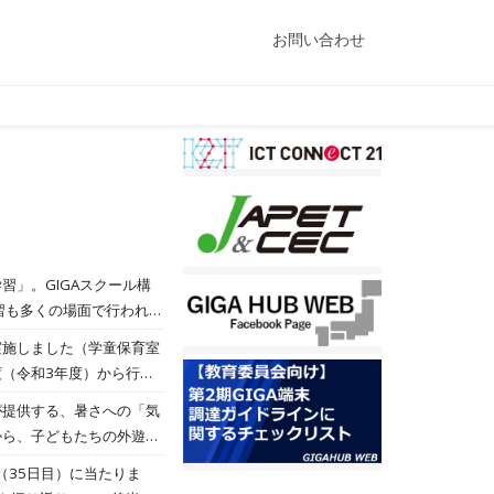
お問い合わせ
」。GIGAスクール構
習も多くの場面で行われる
見極めることは難しい。こ
実施しました（学童保育室
和歌山県海南市立亀川小学
（令和3年度）から行っ
てデジタル百科事典「ブリ
のオンライン授業に備え、
が提供する、暑さへの「気
を行った同校の教諭である
察を行ったり、夏休み中の
から、子どもたちの外遊び
会うことができ、職員一
います。なお、週末には少
（35日目）に当たりま
ございました。なお、機器
熱中症対策に万全を期して