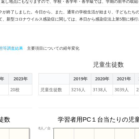
り返し地点にもなりますので、学校・各学年・各学級では、学期の前半の取組
続できなかったご家庭には、たいへん申し訳ありませんでした。今後、改善
、本日の授業の様子です。
充実に向けて、また、夏季休業に向けて取組を進めてまいります。さて、本
した児童）の様子です。
クが終了しました。今日から、また、通常の学校生活が始まり、子どもたち
て、新型コロナウイルス感染症に関しては、本日から感染症法上第5類に移行
においても、〈陽性となった場合〉〈濃厚接触者と鳴った場合〉〈学年閉鎖
でとは違った対応となりますので、よろしくお願いいたします。詳しくは、
ご覧ください。さて、本日の授業の様子です。
態等調査結果
主要項目についての経年変化
児童生徒数
2年
2023年
2019年
2020年
2021年
20校
児童生徒数
3216人
3138人
3039人
徒数
学習者用PC１台当たりの児
8人／台