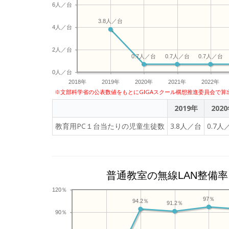
6人／台
3.8人／台
4人／台
2人／台
0.7人／台
0.7人／台
0.7人／台
0人／台
2018年
2019年
2020年
2021年
2022年
※文部科学省の公表数値をもとにGIGAスクール構想推進委員会で算
2019年
202
教育用PC１台当たりの児童生徒数
3.8人／台
0.7人
普通教室の無線LAN整備率
120％
97％
94.2％
91.2％
90％