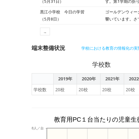
（5月31日）
す。第1学期の折
の不調等により接
まいります。さて
学習や諸行事等の
す。各教室（登校
黒江小学校 今日の学習
ゴールデンウィー
（5月8日）
響いています。さ
更されます。学校
→
察〉など、これま
より 5月号」を
端末整備状況
学校における教育の情報化の実
学校数
2019年
2020年
2021年
202
学校数
20校
20校
20校
20校
教育用PC１台当たりの児童生
8人／台