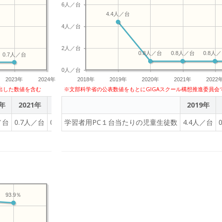
6人／台
4.4人／台
4人／台
2人／台
0.8人／台
0.8人／台
0.8人
0.7人／台
0人／台
2023年
2024年
2018年
2019年
2020年
2021年
2022
出した数値を含む
※文部科学省の公表数値をもとにGIGAスクール構想推進委員会
0年
2021年
2022年
2023年
2019年
／台
0.7人／台
0.7人／台
学習者用PC１台当たりの児童生徒数
0.7人／台
4.4人／台
93.9％