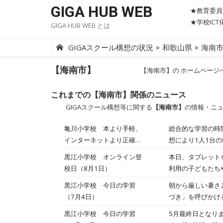
Skip
GIGA HUB WEB
★教育委員
to
★学校IC
GIGA HUB WEB とは
content
»
»
GIGAスクール構想の状況
和歌山県
海南
【海南市】
【海南市】の ホームページ
これまでの【海南市】関係のニュース
GIGAスクール構想等に関する
【海南市】
の情報・ニ
亀川小学校 本より手軽、
総合的な学習の時
インターネットより正確！
想により1人1台
デジタル百科事典の活用で
ようになった。し
黒江小学校 オンライン登
本日、タブレット
「調べ学習」が深まる
うした情報の精度
校日（8月1日）
利用の子どもたち
2023/08/02
校では卒業制作と
ており、今後、コ
黒江小学校 今日の学習
朝から厳しい暑さ
タニカ・スクール
試験的に実施しま
（7月4日）
づき」を呼びかけ
井戸壮太氏に、詳
出来事を発表した
は控えています。
黒江小学校 今日の学習
5月最終日となり
同、本当にうれし
し天気がぐずつき