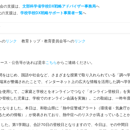
会の支援は、
文部科学省学校DX戦略アドバイザー事務局
へ
T化の支援は、
学校学校DX戦略サポート事業者一覧
へ
市
への
リンク
教育トップ・教育委員会等への
リンク
ュース・公告等があれば是非
こちら
からご連絡ください。
間をはじめ、国語や社会など、さまざまな授業で取り入れられている「調べ学習
の端末が整備されたことで、インターネット上の広大な情報を活用した調べ学
かし、インターネットにあふれる膨大な情報の中から小学生が正しい情報を
を使用して、ご家庭と学校とをオンラインでつなぐ「オンライン登校日」を
を問う際、デジタル百科事典を活用することで情報の裏付けが可能になる。
や登校した児童は、学校でのオンライン会議を実施）。この取組は、一昨年度
して、2022年度の6年生が下級生に向けて「本」「インターネット」、そし
ロナやインフルエンザなどの流行により出席停止や学年閉鎖等となった場合
となりました。本日は、和歌山県に「熱中症警戒アラート（環境省・気象庁
エディション」を活用する調べ学習のガイドブック作りに取り組んだ。授業
した。各学年の教室では、校歌、運動会の歌、校長講話の後、今日の健康観
るための情報）」が発表されており、熱中症へのリスクが高まっていること
しい授業内容から児童・教員の気づき、効果などを聞いた。
り、宿題の進み具合などを確認したりしました。約10日ぶりに子どもたちに
また、水分補給のほか、室内では扇風機や空調を活用して過ごすようにして
ました。第1学期は、合計70日の登校日となりますので、今日は、その中間日
く感じました。保護者の皆様方には、準備等にご協力をいただきありがとう
そうですが、それまでは最高気温が30℃を超えそうです。そのため、再度、