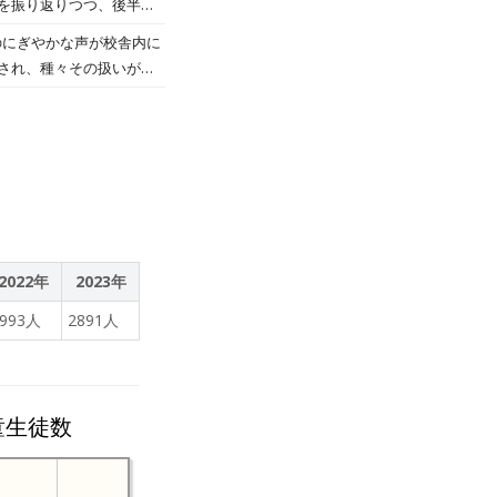
を振り返りつつ、後半の
に向けて検討してまいりま
日の授業の様子です。
のにぎやかな声が校舎内に
され、種々その扱いが変
等の基準〉〈毎朝の健康観
先日配付しました「学校だ
2022年
2023年
2993人
2891人
童生徒数