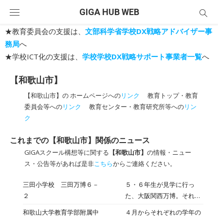
Skip
GIGA HUB WEB
to
content
★教育委員会の支援は、
文部科学省学校DX戦略アドバイザー事
務局
へ
★学校ICT化の支援は、
学校学校DX戦略サポート事業者一覧
へ
【和歌山市】
【和歌山市】の ホームページへの
リンク
教育トップ・教育
委員会等への
リンク
教育センター・教育研究所等への
リン
ク
これまでの【和歌山市】関係のニュース
GIGAスクール構想等に関する
【和歌山市】
の情報・ニュー
ス・公告等があれば是非
こちら
からご連絡ください。
三田小学校 三田万博６－
５・６年生が見学に行っ
２
た、大阪関西万博。それを
参考に三田小学校で万博が
和歌山大学教育学部附属中
４月からそれぞれの学年の