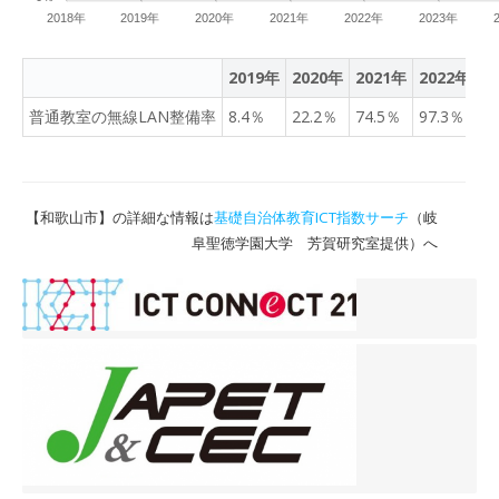
2018年
2019年
2020年
2021年
2022年
2023年
2019年
2020年
2021年
2022年
2
普通教室の無線LAN整備率
8.4％
22.2％
74.5％
97.3％
9
【和歌山市】の詳細な情報は
基礎自治体教育ICT指数サーチ
（岐
阜聖徳学園大学 芳賀研究室提供）へ