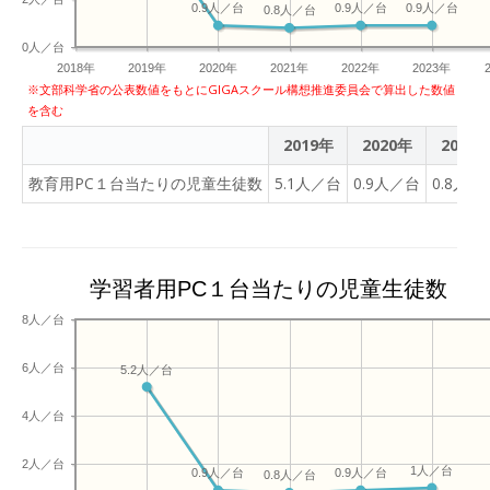
0.9人／台
0.9人／台
0.9人／台
0.8人／台
0人／台
2018年
2019年
2020年
2021年
2022年
2023年
※文部科学省の公表数値をもとにGIGAスクール構想推進委員会で算出した数値
を含む
2019年
2020年
2021
教育用PC１台当たりの児童生徒数
5.1人／台
0.9人／台
0.8人／
学習者用PC１台当たりの児童生徒数
8人／台
6人／台
5.2人／台
4人／台
2人／台
1人／台
0.9人／台
0.9人／台
0.8人／台