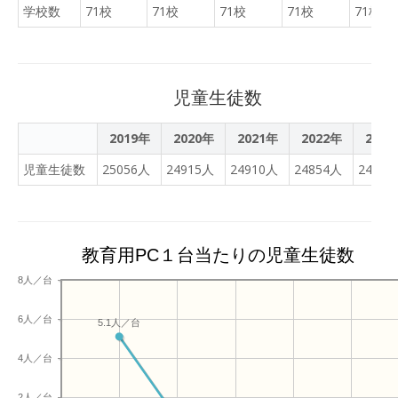
た。 育友会役員さんの計画
学校数
71校
71校
71校
71校
71校
ました。 蒸し暑い午後とな
で行いました。日々、思春
りましたが、参加いただい
期の中学生と向き合う中 で
た皆様、ありがとうござい
の悩みなどを交流し、同じ
ました。
想いを分かち合え、充実し
児童生徒数
た時間となりました。
2019年
2020年
2021年
2022年
2023
児童生徒数
25056人
24915人
24910人
24854人
24493
教育用PC１台当たりの児童生徒数
8人／台
6人／台
5.1人／台
4人／台
2人／台