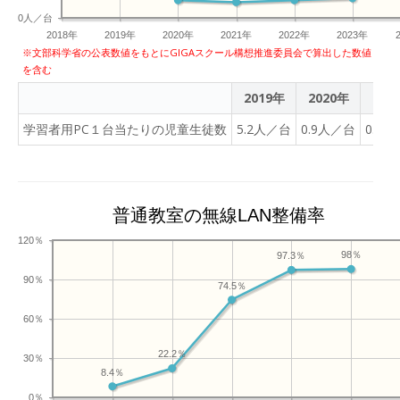
0人／台
2018年
2019年
2020年
2021年
2022年
2023年
※文部科学省の公表数値をもとにGIGAスクール構想推進委員会で算出した数値
を含む
2019年
2020年
202
学習者用PC１台当たりの児童生徒数
5.2人／台
0.9人／台
0.8
普通教室の無線LAN整備率
120％
98％
97.3％
90％
74.5％
60％
22.2％
30％
8.4％
0％