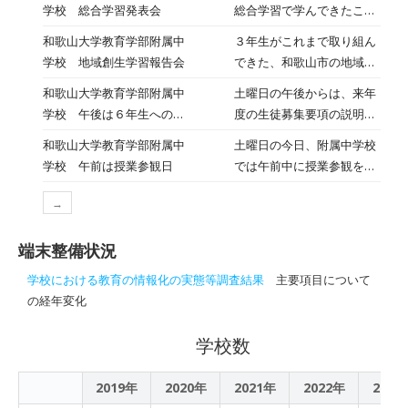
開けないかと、各クラスで
学校 総合学習発表会
総合学習で学んできたこと
取り組んだ地域やSDGｓに
を 全校で交流するため、半
和歌山大学教育学部附属中
３年生がこれまで取り組ん
関することについて、ラン
日かけて学習発表会を行い
学校 地域創生学習報告会
できた、和歌山市の地域創
チルームにパビリオンを設
ました。 開始は体育館に
生に向けた 学びの報告会を
置して、「三田万博」を行
和歌山大学教育学部附属中
土曜日の午後からは、来年
て、それぞれの学年の代表
行いました。前回は地域の
いました。まず初めは、６
学校 午後は６年生への公
度の生徒募集要項の説明会
発表を参観しました。 その
自治会や公民館の方に 自分
－２。竈山神社や和田川、
開授業
を行いました。 まずは６時
あとは各教室で順番に移動
和歌山大学教育学部附属中
土曜日の今日、附属中学校
たちが考えたアイデアを提
名草山など、三田地域の
間目の授業を公開し、本校
しながら、自分以外の学年
学校 午前は授業参観日
では午前中に授業参観を行
案しに行ってきました。 今
様々なところに実際に行っ
の授業の様子を参観しても
の学習を 参観し、お互いに
いました。 １学年は総合学
回は、それも含めて保護者
て調べたことを、クイズや
らいました。 本校教育の特
学んできたことを共有しま
→
習の時間に企業訪問で学ん
の方や附属小学校６年生の
体験、壁新聞などを盛り込
徴である、生徒が主体的に
した。学年によって 学習テ
できたことの、報告会を 行
みなさんに これまでの取り
んで発表しています。三田
授業に取り組むこと、お互
ーマが異なるので、参観者
端末整備状況
いました。初めての経験で
組みを報告しました。保護
地域のことですが、知らな
いの考えを 交流して協働的
も興味を持って聞くことが
すが、しっかりと成果発表
者の方にとっては、三年間
かったこともあって、参加
学校における教育の情報化の実態等調査結果
主要項目について
に取り組むこと、一人一台
できました。
ができました。 ２年生と３
の 成長も感じられる報告会
した子どもたちは、楽しく
の経年変化
iPadを活用して学びを深め
年生では、各教科の授業で
となったのではないでしょ
学ぶことができました。工
ること。 このような授業の
生徒が主体的に学びに取り
うか。 ６年生のみなさん
夫を凝らした展示やプレゼ
学校数
様子を見ていただけたので
組む姿を 見せてくれまし
は、静かにマナー良く報告
ンがよかったです。
はないかと思います。 授業
た。参観のあとは「秋の保
を聞いてくれました。
後には「頑張ったよ。」と
2019年
2020年
2021年
2022年
2023
護者の集い」が行われまし
声をかけてくれる生徒もい