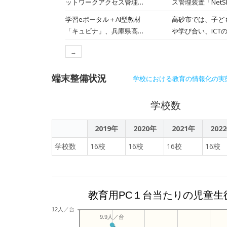
ットワークアクセス管理装
ス管理装置「NetS
ビナ」を導入いた
置採用
を2025年7月2日に発表した。 同市では、児童生徒にChromebook
2校を含む計6校、
学習eポータル＋AI型教材
高砂市では、子ど
遅いことや頻繁な
が主役の学び」と
「キュビナ」、兵庫県高砂
や学び合い、IC
と協働的な学びの
市で採用 ～市内の中学校2
方に応じた支援を
とするAI型教材
→
校へ先行導入、約620人が
一環として、202
示することで、学
利用～
ました。 高砂市
た。 2025年9月からは全6校に導入を拡大し、全中学校共通で同一のドリルソフトを活用することにより、教職員間で指
端末整備状況
度・定着度の差」
学校における教育の情報化の実
導方法の情報共有
することで、従来
タを全市的に分析
けることができま
学校数
みは、生徒が「自
ました。キュビナ導
であり、本市の教
教育委員会から「
2019年
2020年
2021年
202
ータを組み合わせ
学校数
16校
16校
16校
16校
取り組みに新たな授
上の子どもたちに
く「個別最適な学
まいります。
教育用PC１台当たりの児童生
12人／台
9.9人／台