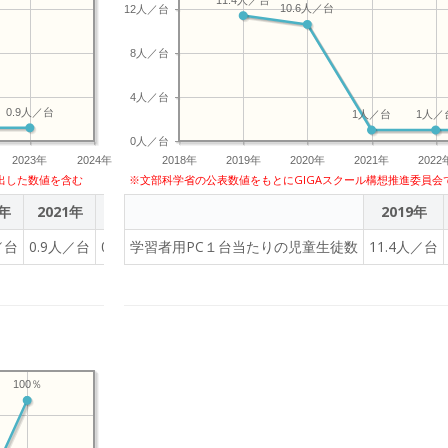
10.6人／台
12人／台
8人／台
4人／台
0.9人／台
1人／台
1人／
0人／台
2023年
2024年
2018年
2019年
2020年
2021年
2022
出した数値を含む
※文部科学省の公表数値をもとにGIGAスクール構想推進委員会
0年
2021年
2022年
2023年
2019年
／台
0.9人／台
0.9人／台
学習者用PC１台当たりの児童生徒数
0.9人／台
11.4人／台
100％