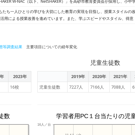
HAKER W-NAC（以下、NetSHAKER）」を高砂市教育委員会が採用し、小
だいておりましたが、このたび市内全中学校（1～3年）での正式採用が決定
のLTE版を配布していたが、デジタルドリルの動作が
約2,300人​が2025年9月より利用を開始いたします。 高砂市教育委員会 
もたち一人ひとりの学びを大切にした教育の実現を目指し、授業スタイルの
OSアップデートによる回線負荷が課題となり、根本的なシステムの見直しが
いう教育ビジョンを掲げ、GIGAスクール構想による一人１台端末の整備を活
Tの活用による授業改善を進めています。また、学ぶスピードやスタイル、得意
一体的な充実の実現を目指しております。その中で、生徒一人ひとりの理解
充実させることで、すべての子どもが学びやすい環境づくりに取り組んでい
「キュビナ」の有効性に着目しました。生徒のつまずきをAIが分析し、最適な
5年度より市内の中学校2校（中学1～3年生）、約620人を対象に、AI型教
びへの主体性の向上や理解の定着を図るとともに、教員の負担軽減にもつな
立高砂中学校 校長 橋本 尚人氏 コメント 普段の授業で教師が頭を悩ます
があります。この差が、すべての生徒の学びを保証する授業実現を困難にし
態等調査結果
主要項目についての経年変化
が進み、研修や他校との連携も円滑に行える体制が整いました。また、市教
の一斉授業に加え、復習をする・先進的な学習に挑戦するといった個の習熟
することができれば、教育の質の均一化と個別支援の高度化が可能になると考
す。従来、こうした授業を実現させるためには、教師は膨大な時間を使って
児童生徒数
分に合った学び」を実感できる環境の整備と、教員が授業に注力できる教育
入により、生徒だけでなく教職員のWell-Beingの向上を図ることができ
育ビジョンの具体化に向けた大きな一歩と捉えています。
教育データ利活用事業」の指定を受け、生徒の心の健康観察データとキュビ
2年
2023年
2019年
2020年
2021年
、学習意欲とその成果の見える化を目指しています。「学びの個別最適化」
16校
児童生徒数
7227人
7166人
7088人
業スタイルの可能性を感じています。 COMPASSでは、現在全国の小中学校約
キュビナを提供しております。今後もキュビナの提供を通して、すべての子
び」 を届けるリーディングカンパニーとして、さらなる公教育へのICT普及
徒数
学習者用PC１台当たりの児
16人／台
11.4人／台