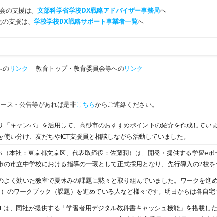
会の支援は、
文部科学省学校DX戦略アドバイザー事務局
へ
T化の支援は、
学校学校DX戦略サポート事業者一覧
へ
への
リンク
教育トップ・教育委員会等への
リンク
ュース・公告等があれば是非
こちら
からご連絡ください。
リ「キャンバ」を活用して、高砂市のおすすめポイントの紹介を作成してい
を使い分け、友だちやICT支援員と相談しながら活動していました。
ASS（本社：東京都文京区、代表取締役：佐藤潤）は、開発・提供する学習eポ
市の市立中学校における指導の一環として正式採用となり、先行導入の2校を含
開始されることをご報告いたします。 高砂市では、子どもたち一人ひとりの
のよく効いた教室で夏休みの課題に黙々と取り組んでいました。ワークを進
スタイルの改善に向けた教職員の研修や学び合い、ICTの活用による授業改善
ュビナ）のワークブック（課題）を進めている人など様々です。明日からは各自
タイル、得意・不得意など多様な学び方に応じた支援を充実させることで、
NATSUGAKUは８月２０日（水）～２２日（金）の３日間が予定されていま
GITALは、同社が提供する「学習者用デジタル教科書キャッシュ機能」を搭載
組んでいます。 こうした取り組みの一環として、2025年4月より市内の中学
参加する予定です。