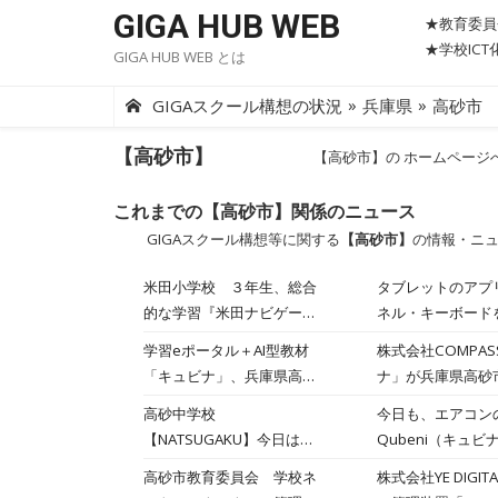
Skip
GIGA HUB WEB
★教育委員
to
★学校IC
GIGA HUB WEB とは
content
»
»
GIGAスクール構想の状況
兵庫県
高砂市
【高砂市】
【高砂市】の ホームページ
これまでの【高砂市】関係のニュース
GIGAスクール構想等に関する
【高砂市】
の情報・ニ
米田小学校 ３年生、総合
タブレットのアプ
的な学習『米田ナビゲーシ
ネル・キーボード
ョン』
学習eポータル＋AI型教材
株式会社COMP
「キュビナ」、兵庫県高砂
ナ」が兵庫県高砂
市で正式採用 市内の全中
年9月より利用が
高砂中学校
今日も、エアコン
学校6校へ導入、約2,300人
現を目指し、授業
【NATSUGAKU】今日は前
Qubeni（キ
が利用
学ぶスピードやス
半最終日の３日目です。
ください。後半の
高砂市教育委員会 学校ネ
株式会社YE DI
い環境づくりに取り
導ボランティアが