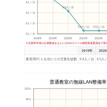
9人／台
6.5人／台
6人／台
3人／台
0.9人／台
0.9人／台
0人／台
2018年
2019年
2020年
2021年
2022年
※文部科学省の公表数値をもとにGIGAスクール構想推進委員会で算
2019年
202
教育用PC１台当たりの児童生徒数
9.9人／台
6.5人
普通教室の無線LAN整備率
120％
90％