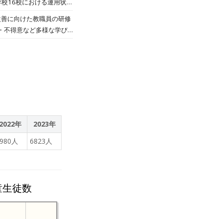
中学校16校における運用状況
いたしました。先行導入の
コメント 本市では「子ども
改善に向けた教職員の研修
必要となった。
かして、個別最適な学び
・不得意など多様な学び
度に応じた学習支援を可能
ます。こうした取り組みの
問題を生徒一人ひとりに提
材「キュビナ」の導入に至り
がる成果が確認されまし
ことに、子どもの「理解
ています。キュビナを導入
育委員会としても学習デー
度に応じた学びの時間を設
えています。 この取り組
教材準備をする必要があり
環境の両立を実現するもの
ます。また、本校では兵庫県
ナの利用頻度等の多様なデ
2022年
2023年
を生徒の心理と連携させる
6980人
6823人
2,300校で100万人以
どもたちを取り残すことな
に貢献できるよう邁進して
童生徒数