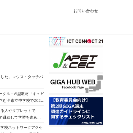
お問い合わせ
ました。マウス・タッチパ
ータル＋AI型教材「キュビ
む全市立中学校で2025
学びを大切にした教育の実
める人やタブレットで
を進めています。また、
宅で継続して学習を進めて
すべての子どもが学びやす
す。こちらには高校生の指
した学校ネットワークアクセ
校2校でAI型教材「キュ