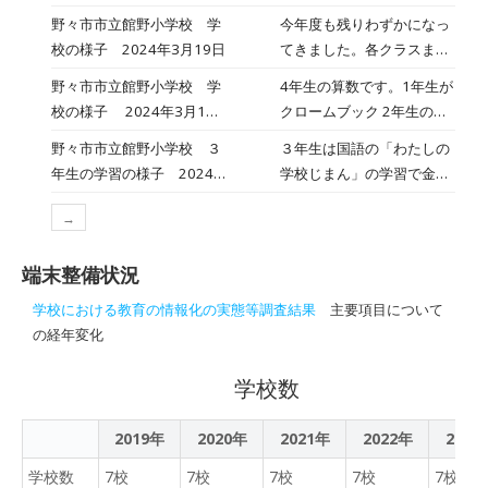
これからの新しい時代を生
年生DX出前授業」を行いま
野々市市立館野小学校 学
今年度も残りわずかになっ
きる野々市の子供たちに、
した。 講師は金沢学院大学
校の様子 2024年3月19日
てきました。各クラスまと
自ら主体的に考え、行動で
情報工学部情報工学科 石
めやふりかえりをしていま
きる力を身に付けるための
野々市市立館野小学校 学
4年生の算数です。1年生が
川先生、藤本先生、小形先
す。
ツールの一つとして、1人1
校の様子 2024年3月13
クロームブック 2年生の音
生、後藤先生です。 ６限目
台のタブレット端末と高速
日
楽の様子「春よ来い」の演
は石川先生によるDXに関す
野々市市立館野小学校 ３
３年生は国語の「わたしの
大容量の通信ネットワーク
奏 2年生の体育 5年生の理
る講義です。 あらゆるもの
年生の学習の様子 2024
学校じまん」の学習で金沢
を整備いたしました。 野々
科、電流の流れ 5年生の家
がアナログからデジタルに
年3月7日
市立犀桜小学校の児童とオ
市市内の7つの小中学校
庭科の様子です。
変わりつつある現代では、
→
ンラインで学校じまんをす
（野々市小・御園小・菅原
大量のデータを処理できる
ることになりました。 今
小・富陽小・館野小・野々
AIが普及してきている。
端末整備状況
日までに相手に館野小のよ
市中・布水中）では、令和
「AIを使う」「AIを作る」
さを伝えるために準備や練
3年3月に1人1台のタブレ
学校における教育の情報化の実態等調査結果
主要項目について
ではなくAIモデルを改造し
習をがんばってきました。
ット端末が配布されてか
の経年変化
たり、組み合わせたりし
発表の当日は、途中でオン
ら、令和時代の新しい学び
て、新しい使い方や応用分
ラインが途切れることや流
へのチャレンジを続けてき
学校数
野を開拓していく人が求め
行り風邪で欠席児童が多く
ました。 令和5年度には、
られているという話を聞き
なってしまいました。その
7校の代表者が中心となっ
2019年
2020年
2021年
ました。 生徒からも沢山の
2022年
2023
ようなトラブルの中、グル
て、「子どもによるルール
質問が出てきました。 後藤
ープのメンバーと協力して
学校数
7校
7校
7校
づくり」の活動を通して、
7校
7校