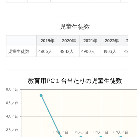
先生には具体的な大学での
最後までやり切りがんばる
Webミーティングやクラウ
取り組み事例をもとに、質
ことができました。
ドによる協働作業を重ねた
問に返答していただきまし
結果、『ののＧＩＧＡ宣言
た。 休み時間中も生徒は大
2nd（セカンド）』 という
児童生徒数
学の先生方に熱心に質問を
新しいルールをつくりまし
していました。 ７限目は小
た。 市内のすべての小中学
2019年
2020年
2021年
2022年
202
形先生による「プログラミ
生が、ICT機器の良い使い
ング実習」です。 ２年生約
児童生徒数
4806人
4842人
4900人
4903人
4818
手になれるように、そして
３００名でプログラミング
「子ども・保護者・先生」
を一斉に行いました。 生徒
のみんなが幸せになれるよ
同士教え合いをしながら、
うなメディア機器の使い方
あっという間の１時間でし
教育用PC１台当たりの児童生徒数
をしよう、という願いが込
た。 実習前は、プログラミ
められています。 学校を通
8人／台
ングに苦手意識を持ってい
じて配布する「保護者用・
た生徒も笑顔で実習を行う
児童生徒用のリーフレッ
6人／台
ことができました。 機械を
ト」等を、ホームページ上
自分の思うよう動かすため
にも準備いたしましたの
4人／台
には、プログラミングが重
で、地域の皆さまもぜひご
要であるということを実感
一読いただき、本市の児童
2人／台
0.9人／台
0.9人／台
0.9人／台
0.9人／台
できました。 R7年度本校