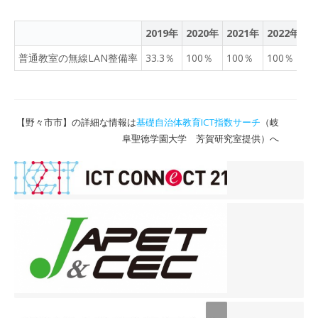
2019年
2020年
2021年
2022年
2
普通教室の無線LAN整備率
33.3％
100％
100％
100％
1
【野々市市】の詳細な情報は
基礎自治体教育ICT指数サーチ
（岐
阜聖徳学園大学 芳賀研究室提供）へ