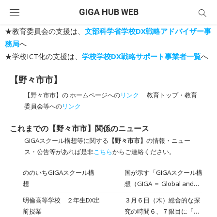
Skip
GIGA HUB WEB
to
content
★教育委員会の支援は、
文部科学省学校DX戦略アドバイザー事
務局
へ
★学校ICT化の支援は、
学校学校DX戦略サポート事業者一覧
へ
【野々市市】
【野々市市】の ホームページへの
リンク
教育トップ・教育
委員会等への
リンク
これまでの【野々市市】関係のニュース
GIGAスクール構想等に関する
【野々市市】
の情報・ニュー
ス・公告等があれば是非
こちら
からご連絡ください。
ののいちGIGAスクール構
国が示す「GIGAスクール構
想
想（GIGA ＝ Global and
Innovation Gateway for
明倫高等学校 ２年生DX出
３月６日（木）総合的な探
All）」に伴い、本市でも、
前授業
究の時間６、７限目に「２