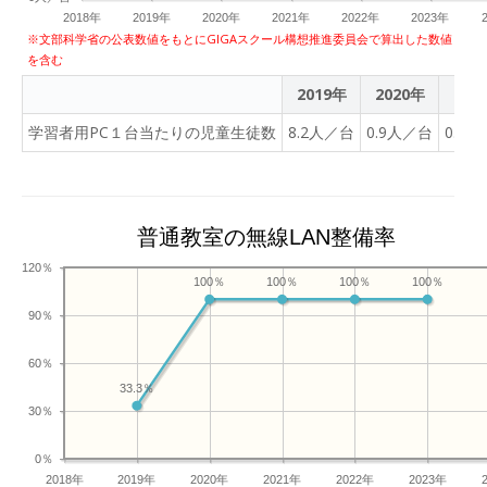
2018年
2019年
2020年
2021年
2022年
2023年
※文部科学省の公表数値をもとにGIGAスクール構想推進委員会で算出した数値
を含む
2019年
2020年
202
学習者用PC１台当たりの児童生徒数
8.2人／台
0.9人／台
0.9
普通教室の無線LAN整備率
120％
100％
100％
100％
100％
90％
60％
33.3％
30％
0％
2018年
2019年
2020年
2021年
2022年
2023年