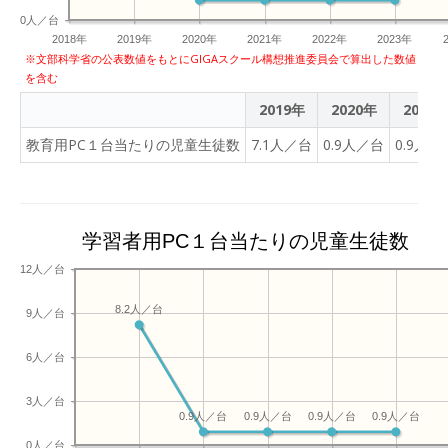
生徒の情報活用能力を育む
は第３学年において、文Ⅱ
0人／台
教育に対して、引き続きご
コースで情報Ⅱが開講され
2018年
2019年
2020年
2021年
2022年
2023年
理解とご協力をお願いいた
ます。総合的な探究の時間
※文部科学省の公表数値をもとにGIGAスクール構想推進委員会で算出した数値
します。
を含む
または情報Ⅱの授業におい
て、本日学んだことを活用
2019年
2020年
2021
していきます。
教育用PC１台当たりの児童生徒数
7.1人／台
0.9人／台
0.9人／
学習者用PC１台当たりの児童生徒数
12人／台
8.2人／台
9人／台
6人／台
3人／台
0.9人／台
0.9人／台
0.9人／台
0.9人／台
0人／台