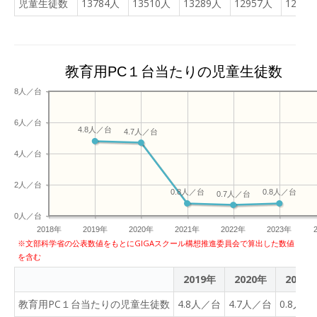
児童生徒数
13784人
13510人
13289人
12957人
12643
教育用PC１台当たりの児童生徒数
8人／台
6人／台
4.8人／台
4.7人／台
4人／台
2人／台
0.8人／台
0.8人／台
0.7人／台
0人／台
2018年
2019年
2020年
2021年
2022年
2023年
※文部科学省の公表数値をもとにGIGAスクール構想推進委員会で算出した数値
を含む
2019年
2020年
2021
教育用PC１台当たりの児童生徒数
4.8人／台
4.7人／台
0.8人／