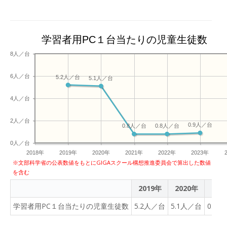
学習者用PC１台当たりの児童生徒数
8人／台
6人／台
5.2人／台
5.1人／台
4人／台
2人／台
0.9人／台
0.8人／台
0.8人／台
0人／台
2018年
2019年
2020年
2021年
2022年
2023年
※文部科学省の公表数値をもとにGIGAスクール構想推進委員会で算出した数値
を含む
2019年
2020年
202
学習者用PC１台当たりの児童生徒数
5.2人／台
5.1人／台
0.8