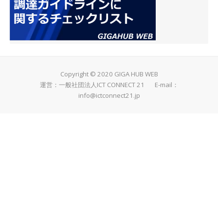
Copyright © 2020 GIGA HUB WEB
運営：一般社団法人ICT CONNECT 21 E-mail：
info@ictconnect21.jp