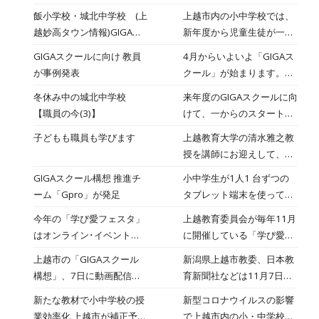
んが7日、市の教育長など
大附属中がJAXAとオンライ
考えてもらおうと、宇宙航
飯小学校・城北中学校 (上
上越市内の小中学校では、
を訪ね、地元の教育にノウ
ン授業！未来の農業学ぶ
空研究開発機構JAXAとオン
越妙高タウン情報)GIGAス
新年度から児童生徒が一人
ハウを生かしたいとアピー
ラインで結んだ社会科の授
クールに先駆けてiPadで授
一台ずつタブレット端末を
ルしました。竹内啓悟さん
GIGAスクールに向け 教員
4月からいよいよ「GIGAス
業が2日、上越教育大学附
業 飯小学校
使って学習する「GIGAスク
は、高田高校出身の36歳。
が事例発表
クール」が始まります。児
属中学校で行われました。
ール」が始まります。そう
去年、教育分野のノーベル
童生徒一人ひとりがタブレ
冬休み中の城北中学校
来年度のGIGAスクールに向
した中、上越市立飯小学校
賞といわれるグローバルテ
ット端末を使う授業はどん
【職員の今(3)】
けて、一からのスタートを
では、一足早くタブレット
ィーチャー賞の世界トップ
なものになるのか？9日に
城北中職員一丸となって取
端末を使った授業が始まっ
50人に選ばれました。7日
子どもも職員も学びます
上越教育大学の清水雅之教
上越市内の教員有志が集ま
り組んでいきます。
ています。
は野口副市長や早川教育長
授を講師にお迎えして、5
って、具体的な事例発表会
に対し、ＩＣＴ教育などの
年生を対象にして示範授業
を開きました。
GIGAスクール構想 推進チ
小中学生が1人1 台ずつの
ノウハウを説明したうえ、
を行っていただきました。
ーム「Gpro」が発足
タブレット端末を使って学
市の教育行政に協力を申し
一人一人がタブレット端末
習する「GIGAスクール構
出ました。
今年の「学び愛フェスタ」
上越教育委員会が毎年11月
を使いながら、友達と協働
想」を実現するには、教員
はオンライン･イベント！
に開催している「学び愛フ
で学ぶ授業でした。
がICTを使いこなせなけれ
11月7日（土）事前申し込
ェスタ」。今年は新型コロ
上越市の「GIGAスクール
新潟県上越市教委、日本教
ばならないとして、上越市
み受付中
ナウイルス感染症対策をふ
構想」、7日に動画配信
育新聞社などは11月7日か
の有志教員による推進チー
まえて「学びを止めない！
上越市教育コラボ2020学
ら「上越市教育コラボ
ム「Gpro」が発足した。
新たな教材で小中学校の授
新型コロナウイルスの影響
『新しい生活様式』の下で
び愛フェスタで
2020学び愛フェスタ」を
業効率化 上越市が補正予算
で上越市内の小・中学校が
学び続けよう」をテーマ