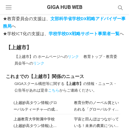
Skip
GIGA HUB WEB
to
content
★教育委員会の支援は、
文部科学省学校DX戦略アドバイザー事
務局
へ
★学校ICT化の支援は、
学校学校DX戦略サポート事業者一覧
へ
【上越市】
【上越市】の ホームページへの
リンク
教育トップ・教育委
員会等への
リンク
これまでの【上越市】関係のニュース
GIGAスクール構想等に関する
【上越市】
の情報・ニュース・
公告等があれば是非
こちら
からご連絡ください。
(上越妙高タウン情報)グロ
教育分野のノーベル賞とい
ーバルティーチャ―の成果
われる「グローバルティー
を地元に還元！竹内啓悟さ
チャー賞」の50人に選ばれ
上越教育大学附属中学校
宇宙と田んぼはつながって
ん
た上越市出身の竹内啓悟さ
(上越妙高タウン情報)上教
いる！未来の農業について