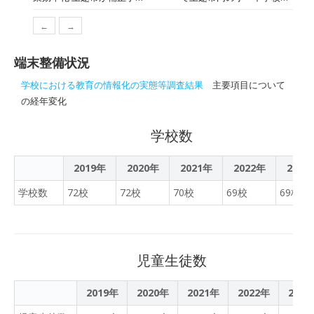
開く。7日には、同市の
案
1学期に臨時休校し授業に
に、11月7日（土）にオン
「GIGAスクール構想」につ
←
→
遅れが生じたとして、市
ラインと展示で開催しま
いて、動画配信を行うな
は、今後の授業の効率化を
す。
ど、オンラインで参加でき
端末整備状況
図ろうと様々な教材や備品
る催しを多く設けている。
を導入するため5,000万円
学校における教育の情報化の実態等調査結果
主要項目について
「『新しい生活様式』にお
近い予算を9月の補正予算
の経年変化
けるスポーツ活動」などに
案に盛り込んだ。
関する展示は12日まで見る
学校数
ことができる。
2019年
2020年
2021年
2022年
2023
学校数
72校
72校
70校
69校
69校
児童生徒数
2019年
2020年
2021年
2022年
2023