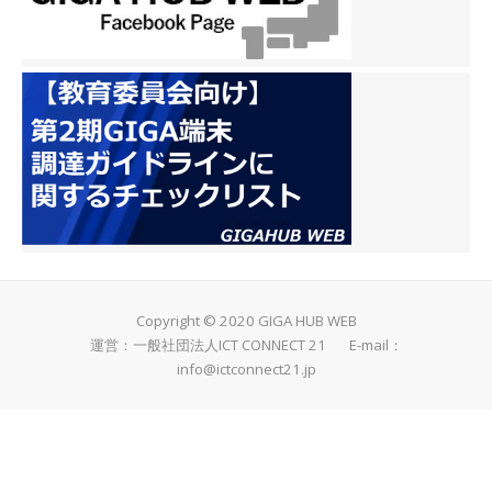
Copyright © 2020 GIGA HUB WEB
運営：一般社団法人ICT CONNECT 21 E-mail：
info@ictconnect21.jp