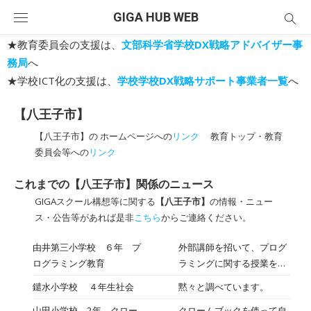
Skip
GIGA HUB WEB
to
content
★教育委員会の支援は、
文部科学省学校DX戦略アドバイザー事
務局
へ
★学校ICT化の支援は、
学校学校DX戦略サポート事業者一覧
へ
【八王子市】
【八王子市】の ホームページへの
リンク
教育トップ・教育
委員会等への
リンク
これまでの【八王子市】関係のニュース
GIGAスクール構想等に関する
【八王子市】
の情報・ニュー
ス・公告等があれば是非
こちら
からご連絡ください。
由井第三小学校 ６年 プ
外部講師を招いて、プログ
ログラミング教育
ラミングに関する授業を行
いました。
鑓水小学校 ４年生社会
黙々と調べています。
山田小学校 2年 クロー
クロームブックを使って自