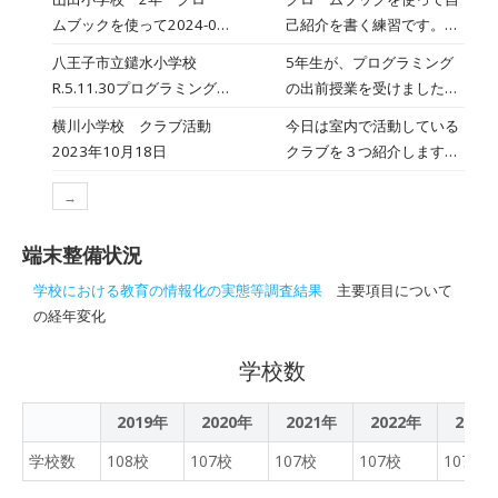
ムブックを使って2024-07-
己紹介を書く練習です。低
05
学年のうちから、どんどん
八王子市立鑓水小学校
5年生が、プログラミング
使い方に慣れていきます。
R.5.11.30プログラミング
の出前授業を受けました。
教室2 2023年11月30日
プログラミングとは？から
横川小学校 クラブ活動
今日は室内で活動している
最後は、自作のゲームを作
2023年10月18日
クラブを３つ紹介します。
り、改造したりバグをなお
音楽クラブは、にぎやかに
したり、楽しく学習しまし
→
SEKAI NO OWARIの曲
た。
「RPG」をパートごとに練
端末整備状況
習していました。 マンガク
ラブは、タブレットを参考
学校における教育の情報化の実態等調査結果
主要項目について
にする人もいて、黙々とマ
の経年変化
ンガを描いていました。 手
芸・工作クラブは、作りた
学校数
いものを選び、楽しく作成
中といったところです。 ど
2019年
2020年
2021年
2022年
2023
のクラブも、自分が好きな
ことや得意なことを取り組
学校数
108校
107校
107校
107校
107校
めるので、のびのびと活動