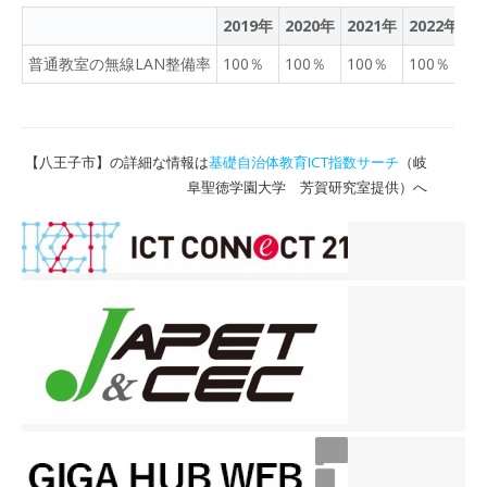
2019年
2020年
2021年
2022年
2
普通教室の無線LAN整備率
100％
100％
100％
100％
1
【八王子市】の詳細な情報は
基礎自治体教育ICT指数サーチ
（岐
阜聖徳学園大学 芳賀研究室提供）へ