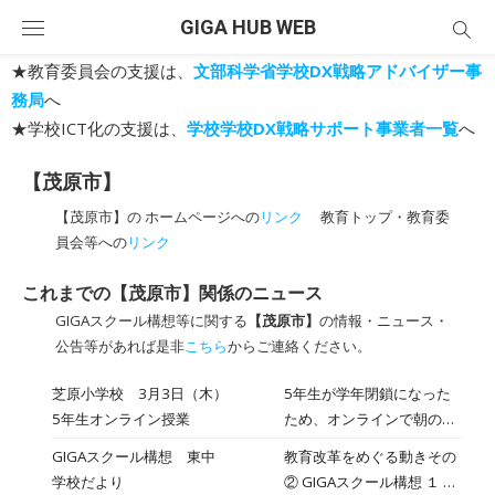
Skip
GIGA HUB WEB
to
content
★教育委員会の支援は、
文部科学省学校DX戦略アドバイザー事
務局
へ
★学校ICT化の支援は、
学校学校DX戦略サポート事業者一覧
へ
【茂原市】
【茂原市】の ホームページへの
リンク
教育トップ・教育委
員会等への
リンク
これまでの【茂原市】関係のニュース
GIGAスクール構想等に関する
【茂原市】
の情報・ニュース・
公告等があれば是非
こちら
からご連絡ください。
芝原小学校 3月3日（木）
5年生が学年閉鎖になった
5年生オンライン授業
ため、オンラインで朝の会
や授業を行いました。5年
GIGAスクール構想 東中
教育改革をめぐる動きその
生は、オンライン授業とし
学校だより
② GIGAスクール構想 １ Ｇ