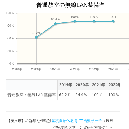
普通教室の無線LAN整備率
120％
100％
100％
100％
94.4％
90％
62.2％
60％
30％
0％
2018年
2019年
2020年
2021年
2022年
2023年
2019年
2020年
2021年
2022年
2
普通教室の無線LAN整備率
62.2％
94.4％
100％
100％
1
【茂原市】の詳細な情報は
基礎自治体教育ICT指数サーチ
（岐阜
聖徳学園大学 芳賀研究室提供）へ