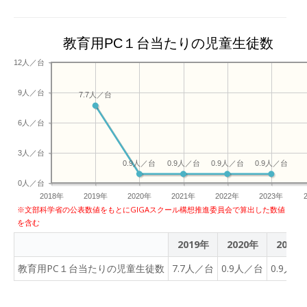
※ICT…Information and
Communication
Technorogy（情報通信技
教育用PC１台当たりの児童生徒数
術）の略。
12人／台
9人／台
7.7人／台
6人／台
3人／台
0.9人／台
0.9人／台
0.9人／台
0.9人／台
0人／台
2018年
2019年
2020年
2021年
2022年
2023年
※文部科学省の公表数値をもとにGIGAスクール構想推進委員会で算出した数値
を含む
2019年
2020年
2021
教育用PC１台当たりの児童生徒数
7.7人／台
0.9人／台
0.9人／