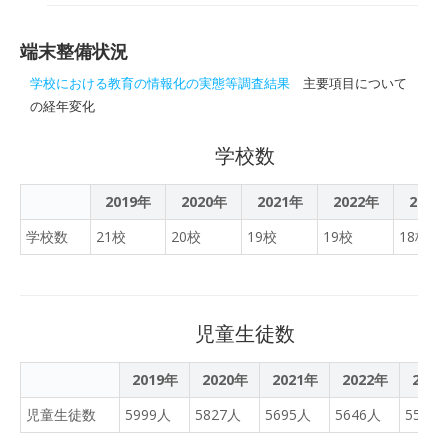
て次の学習をしました。◎
ＩＧＡとは ？ GIGAとは
国語では、「大造じいさん
Global and Innovation
とガン」で大造じいさんの
端末整備状況
Gateway for All の略で日本
人物像について考えまし
語に直すと「すべての人に
学校における教育の情報化の実態等調査結果
主要項目について
た。大造じいさんはどんな
グルーバルで革新的な入り
の経年変化
人なのか、また、それはど
口を」という意味です。具
ういう叙述から考えたの
体的には、学校で生徒１人
学校数
か、発表しました。「大造
につき１台の端末（タブレ
じいさんとガン」の作者で
ット）と、高速大容量の通
2019年
2020年
2021年
2022年
2023
ある椋鳩十さんのほかの作
信ネットワークを整備し
品について調べることを課
学校数
21校
20校
19校
19校
18校
て、ICT化を促進。 誰一人
題として出しました。◎算
取り残すことなく、子ども
数では、教科書の巻末にあ
たち一人一人に個別最適化
る「もっと練習」を1問ず
され、創造性を育む教育
つ扱い、答えを発表しまし
児童生徒数
ICT環境を実現する施策で
た。ポイントを丁寧に確認
す。よりよい社会と、幸福
することができました。
2019年
2020年
な人生の作り手となるため
2021年
2022年
202
の力を育む学校 教育の実現
児童生徒数
5999人
5827人
5695人
5646人
5503
を目指す構想です。