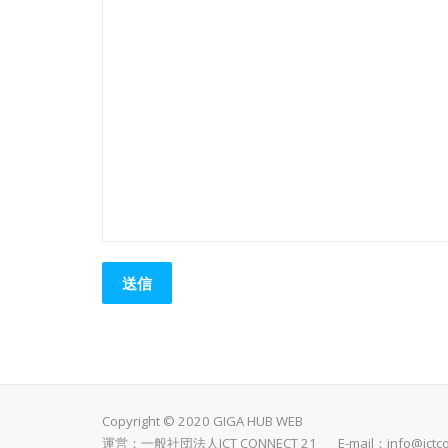
Copyright © 2020 GIGA HUB WEB
運営：一般社団法人ICT CONNECT 21 E-mail：
info@ictc