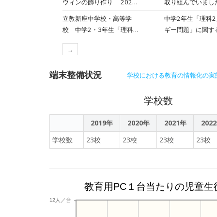
ウィンの飾り作り 2023
取り組んでいまし
年09月28日
立教新座中学校・高等学
中学2年生「理科
校 中学2・3年生「理科」
ギー問題」に関す
で研究発表2023/03/08
→
端末整備状況
学校における教育の情報化の実
学校数
2019年
2020年
2021年
202
学校数
23校
23校
23校
23校
教育用PC１台当たりの児童生
12人／台