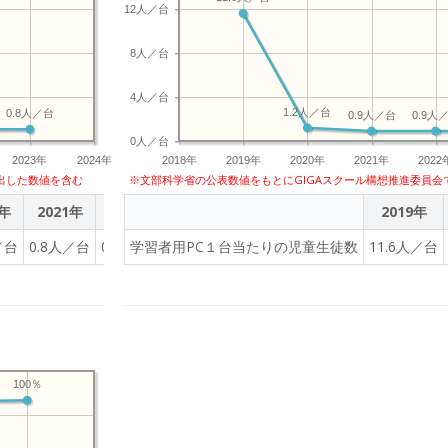
12人／台
8人／台
4人／台
1.2人／台
0.8人／台
0.9人／台
0.9人
0人／台
2023年
2024年
2018年
2019年
2020年
2021年
2022
出した数値を含む
※文部科学省の公表数値をもとにGIGAスクール構想推進委員会
0年
2021年
2022年
2023年
2019年
／台
0.8人／台
0.8人／台
学習者用PC１台当たりの児童生徒数
0.8人／台
11.6人／台
100％