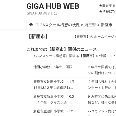
Skip
GIGA HUB WEB
★教育委員
to
★学校IC
GIGA HUB WEB とは
content
»
»
GIGAスクール構想の状況
埼玉県
新座市
【新座市】
【新座市】の ホームページ
これまでの【新座市】関係のニュース
GIGAスクール構想等に関する
【新座市】
の情報・ニ
池田小学校 6年生 国語
６年生の国語では
ジの割付けについ
なるよう、見出し
新座市立池田小学校 11月
２学期も残り１か
16日(木)２年１組係活動
ンケートを行い、
2023年11月16日
新座市立新堀小学校 10.5
休み時間に係活動
４年生 クイズ大会
数など、様々な分
2023年10月05日
新座市立池田小学校 ハロ
ハロウィンへ向け