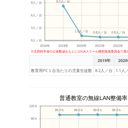
8.2人／台
9人／台
6人／台
3人／台
1.1人／台
0.8人／台
0.8人／台
0人／台
2018年
2019年
2020年
2021年
2022年
※文部科学省の公表数値をもとにGIGAスクール構想推進委員会で算
2019年
202
教育用PC１台当たりの児童生徒数
8.2人／台
1.1人
普通教室の無線LAN整備率
120％
99.6％
99.5％
99.3％
99.3％
90％