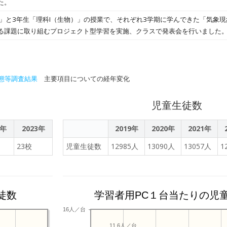
た。
2」と3年生「理科I（生物）」の授業で、それぞれ3学期に学んできた「気象
る課題に取り組むプロジェクト型学習を実施、クラスで発表会を行いました
態等調査結果
主要項目についての経年変化
児童生徒数
2年
2023年
2019年
2020年
2021年
23校
児童生徒数
12985人
13090人
13057人
1
徒数
学習者用PC１台当たりの児
16人／台
11.6人／台