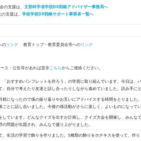
会の支援は、
文部科学省学校DX戦略アドバイザー事務局
へ
T化の支援は、
学校学校DX戦略サポート事業者一覧
へ
への
リンク
教育トップ・教育委員会等への
リンク
ュース・公告等があれば是非
こちら
からご連絡ください。
、「おすすめパンフレットを作ろう」の学習に取り組んでいます。今日は、
て、自分で考えたり友達と話し合ったりしながら進めていました。読み手に
や写真の配置を工夫するなど、主体的に学ぶ姿が印象的でした。
月程になったので係の振り返りやお互いにアドバイスする時間をとりました
係ごとに話し合いました。今後の係活動がさらに楽しく、よいものになって
をしています。どんなクイズを出すか計画し、クイズ大会を開催し、みんな
野の問題が出題され、みんなで盛り上がりました。
て、生活の学習で飾りを作りました。5種類の飾りをホチキスを使って、作り