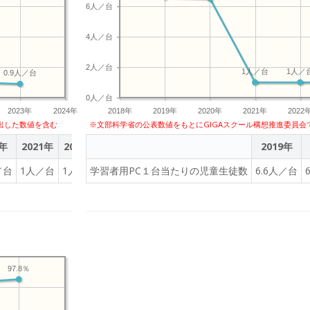
6人／台
4人／台
2人／台
1人／台
1人／
0.9人／台
0人／台
2023年
2024年
2018年
2019年
2020年
2021年
2022
出した数値を含む
※文部科学省の公表数値をもとにGIGAスクール構想推進委員会
0年
2021年
2022年
2023年
2019年
／台
1人／台
1人／台
学習者用PC１台当たりの児童生徒数
0.9人／台
6.6人／台
97.8％