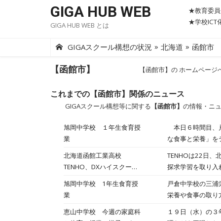
Skip
GIGA HUB WEB
★教育委員
to
★学校IC
GIGA HUB WEB とは
content
»
»
GIGAスクール構想の状況
北海道
函館市
【函館市】
【函館市】の ホームページ
これまでの【函館市】関係のニュース
GIGAスクール構想等に関する
【函館市】
の情報・ニ
旭岡中学校 １年生食育授
本日６時間目、戸
業
な食事と栄養」を
用し、栄養バラン
北海道函館工業高校
TENHOは22日
した献立になって
TENHO、DXハイスクール
探求学習を取り入
と思います。
採択校の北海道函館工業高
一環として実施す
旭岡中学校 1年生食育授
戸倉中学校の三浦
校で「探求学習」授業を実
た。 全体を通じ
業
栄養や食事の取り
施
を通して、生徒一
ねらいとしていま
恵山中学校 今週の家庭科
１９日（水）の３
験した。 授業に
みました。栄養の