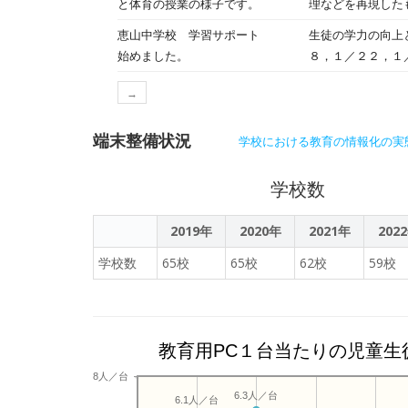
と体育の授業の様子です。
理などを再現した
生が参加。各科そ
発に意見を出し合
触感、味などにつ
今後、教職員向け
恵山中学校 学習サポート
生徒の学力の向上
で学んだことを、
す。１，３年生は
での活用を推進す
始めました。
８，１／２２，１
の動きをまねて一
月13・14日） 
の中から、自分が
ート作成」 主な内
→
取り組みます。教
ックを実践 ・探究
（水）は１回目の
式：対面 テーマ：
端末整備状況
ど、リラックスし
学校における教育の情報化の実
容： ・AIとの対
学習姿勢の育成
学校数
2019年
2020年
2021年
202
学校数
65校
65校
62校
59校
教育用PC１台当たりの児童生
8人／台
6.3人／台
6.1人／台