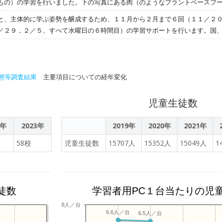
もの）の学習を行いました。下の写真にある肉（のようなプラントベースフ
れぞれ全4回で構成され、第1回・第2回はオンライン、第3回・第4回は対面
い楽しそうに話し合う様子が見られました。「食べる」ことは「生きること
いてタブレットに入力していました。 また、今週から体育では全学年がダ
の生成AI研修も実施予定で、同社は生徒だけでなく、教職員にもAIリテラシ
と、主体的に学ぶ姿勢を醸成するため、１１月から２月まで６回（１１／２
これからの生活にいかしていきましょう。
ヒップホップダンス、２年生はロックダンスに挑戦しています。体育館の壁
ることで、学校全体でのDX化を支援していく。 【授業の概要】 ■「第1回・
／２９，２／５、すべて水曜日の６時間目）の学習サポートを行います。国
生懸命踊っていました。
実施形式：オンライン テーマ： ・「生成AIの基礎とChatGPTハンズオン学習」
学習したい教科を選び（人数の関係で調整をして）、自分で学習用具を用意
容： ・生成AIの基本的な仕組みに関するレクチャー ・ChatGPTを操作し
室には各教科担当や巡回の教員がいて、アドバイスしたり質問に答えたりし
学習におけるレポート作成へのAI活用を体験 ■「第3回・第4回対面授業」（3月
学習サポートでした。ワークに取り組む姿、タブレットのデジタル教科書で
 ・「生成AIを用いて自身の苦手教科を特定する」 ・「生成AIを使って苦手教
た雰囲気の中、それぞれのペースで集中して学習に取り組む様子が見られま
態等調査結果
主要項目についての経年変化
話を通じた苦手分野の自己分析 ・苦手克服のための学習方法を生成AIと共に設計
児童生徒数
2年
2023年
2019年
2020年
2021年
58校
児童生徒数
15707人
15352人
15049人
1
徒数
学習者用PC１台当たりの児
8人／台
6.6人／台
6.5人／台