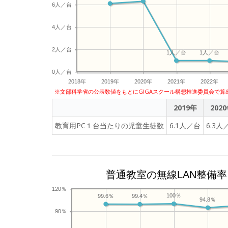
6人／台
4人／台
2人／台
1人／台
1人／台
0人／台
2018年
2019年
2020年
2021年
2022年
※文部科学省の公表数値をもとにGIGAスクール構想推進委員会で算
2019年
202
教育用PC１台当たりの児童生徒数
6.1人／台
6.3人
普通教室の無線LAN整備率
120％
100％
99.6％
99.4％
94.8％
90％