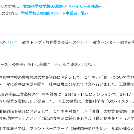
会の支援は、
文部科学省学校DX戦略アドバイザー事務局
へ
T化の支援は、
学校学校DX戦略サポート事業者一覧
へ
への
リンク
教育トップ・教育委員会等への
リンク
教育センター・教育研
ュース・公告等があれば是非
こちら
からご連絡ください。
倉中学校の栄養教諭の方を講師にお迎えして、１年生が「食」について学び
テーマに前半はお話を聞き、後半は班に分かれて作業を行いました。班活動
スを考えながら朝食の献立作りに取り組みました。まとめの発表では、各班
、北海道函館工業高校の1年生を対象に、2月13・14日にオンラインで、3月17
いました。食事は健康に直結するので、今日学んだことを忘れずに、これか
れた授業を実施したと発表した。 今回の授業は、文部科学省「DXハイスクー
るもので、生成AIを活用した探究学習を通じて、生徒の論路的思考力や問題
栄養教諭を講師にお迎えして、１年生を対象とした「食育」の授業を実施し
た同授業のゴールは、「質の高い探究学習で創造的な思考力を身につける」こと
方を理解する」ことと「自己の食生活に関心をもちより良い食事をとろうと
人ひとりが自分の課題を発見して、自ら解決策を考え、アウトプットに落と
す。 授業の後半では小グループに分かれ、クロームブックを使って朝食の
年生家庭科では、プラントベースフード（植物由来原料を使い、食感や味な
は、同校の電気情報工学科、建築科、電子機械科、環境土木科、工業化学科の5
バランスを考えつつ、自分で作れそうな献立を考えるのはなかなか難しそう