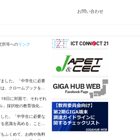
お問い合わせ
究所等への
リンク
ました。「中学生に必要
では、クロームブックを活
とも６つの栄養素をを意識
・18日に対面で、それぞれ
らの生活にいかしてほしい
ル」採択校の教育強化の
解決能力の育成を目指し
ました。「中学生に必要な
で、生成AIの理解と活用
する意識を高める」ことを
し込むまでのプロセスを体
献立を考える学習に取り組
どもふくめて、お肉や魚料
つの学科に所属する1年
ですが、どのグループも活