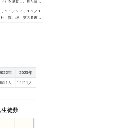
ード）を試食し、見た目や
形式で実施した。 同校では
」の基本です。今日の授業
ンスの授業を始めていま
ーを広げ、授業設計や校務
０，１１／２７，１２／１
面に大きく動画を映し、そ
第2回オンライン授業」（2
、社、数、理、英の５教科
 ・「生成AIを活用したレポ
して５０分間の自主学習に
ながら、プロンプトのテクニ
ます。 昨日１１月２０日
17・18日） 実施形
調べながら学習する姿な
科を克服する」 主な内
した。
 ・AIを活用した自律的な
2022年
2023年
4651人
14211人
童生徒数