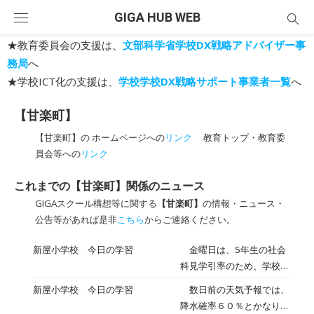
Skip
GIGA HUB WEB
to
content
★教育委員会の支援は、
文部科学省学校DX戦略アドバイザー事
務局
へ
★学校ICT化の支援は、
学校学校DX戦略サポート事業者一覧
へ
【甘楽町】
【甘楽町】の ホームページへの
リンク
教育トップ・教育委
員会等への
リンク
これまでの【甘楽町】関係のニュース
GIGAスクール構想等に関する
【甘楽町】
の情報・ニュース・
公告等があれば是非
こちら
からご連絡ください。
新屋小学校 今日の学習
金曜日は、5年生の社会
科見学引率のため、学校で
の生活の様子を掲載するこ
新屋小学校 今日の学習
数日前の天気予報では、
とができませんでした。ご
降水確率６０％とかなり高