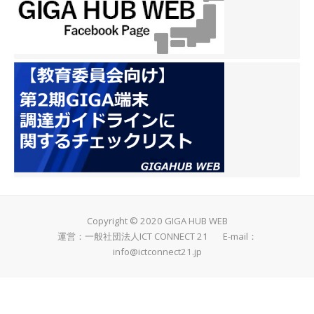
貼り付けていきます。どん
組】 国語「スワンレイク
たちでも米作りをやってみ
な魚の版画になるか、楽し
のほとりで」の中心部分の
るので、考えが深まってい
みですね。 【2年 松組】
読み取りの活動でした。文
くことと思います。 【6
P1152640 P1152641
中の言葉の意味や言葉のな
年 竹組】 漢字練習に取
P1152643 自分の成長を
らびがどんなことを表して
り組んでいます。字の形に
考える学習で、この一年で
いるのか、これまでの学習
気をつけながら、しっかり
できるようになったことを
や普段の生活と関連させな
練習することができまし
タブレットに打ち込んでい
がら、丁寧に読み込んでい
た。スイミング後の時間
ました。どんなことができ
きました。 【4年 竹組】
で、水泳した人は少し体が
るようになったか、お家で
算数のまとめ問題の続き
だるかったでしょうが、集
も聞いて一緒に振り返って
でした。それぞれの進度で
中して取り組んでいまし
みてください。 【1年 竹
問題に取り組んでいます。
た。 【6年 松組】 理科
組】 P1152646
友達に教えてもらったり、
の「血液のはたらき」の学
P1152649 P1152648
時々、休みを入れたり、そ
習で、聴診器をつかって、
Copyright © 2020 GIGA HUB WEB
1年竹組も「カラフルな
れぞれのペースでしっかり
自分や友達の拍動の様子を
運営：一般社団法人ICT CONNECT 21 E-mail：
さかな」の版画でした。さ
頑張ることができていまし
聞いてみました。聴診器を
info@ictconnect21.jp
かなの下絵を描き始めると
た。 【梅組・桜組】 1時
いろいろなところに当てな
ころで、いろいろさかなの
間目に誕生日会があったと
がら、試していました。
例を見ながら、自分の作り
のことで、折り紙の冠をか
【梅組・桜組】 各自の活
たいさかなを考えていまし
ぶって見せてくれました。