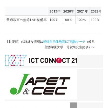
に仕上がりそうです。それぞれ
組】 cmとmmの関係につ
配信された資料を見ながら
れの子供がしっかり考えな
書き進めていきます。
いて、確認しました。その
考えたり、タブレット上の
がら、文章をまとめ丁寧に
2019年
2020年
2021年
2022年
2
後、練習問題に取り組み、
ワークシートに自分の考え
清書していました。 【5
できたら先生に確認しても
普通教室の無線LAN整備率
100％
を打ち込んだりすることを
100％
100％
100％
1
年 松組】 理科の「ふり
らいます。終わった子供達
頑張っていました。 【3
こ」のテストが提出し終わ
は、タブレットのドリルで
年 松組】 P1152626
って、各自、自習をしてい
復習していました。 【5
P1152628 P1152624
ました。漢字ドリルに取り
年 竹組】 縦笛で、曲を
【甘楽町】の詳細な情報は
基礎自治体教育ICT指数サーチ
（岐阜
書写の毛筆で「正月」と書
組んでいる児童、タブレッ
吹きます。高いミの音もき
聖徳学園大学 芳賀研究室提供）へ
いています。先日、書き初
トでドリルや読書をしてい
れいに響かせて演奏するこ
めで大きな紙に大きな筆で
る児童など、各自でいろい
とができました。個人練習
書きましたが、今日は半紙
ろ考えて取り組んでいまし
では、タブレットで、速さ
に書きます。子供達はのび
た。 【6年 松組】 「あ
を調整しながら、練習する
のびと書いていました。
るもの」を作っていまし
ことができました。 【5
【1年 松組】
た。どんな風に作ったら喜
年 松組】 金曜日に行っ
P1152636 P1152632
んでもらえるか、いろいろ
てきたスバルの工場見学で
P1152633 「カラフルな
試行錯誤しながら取り組ん
の各自の気づきを共有しま
さかな」の紙版画に取り組
でいました。友達と協力
した。その後、米作りの仕
んでいます。魚の絵を描い
し、意見交換しながら作っ
事の工夫や努力について考
て、そこに色の紙を切って
ていました。 【4年 松
えました。5年生は、自分