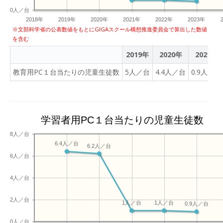
よく読みながら、スーホの人柄
ミングスクールに向かいま
の生まれるまでの育ち方や
出されるのだそうです。ゲ
0人／台
も、考えることができました。 【1年 松
す。不参加の人は、学校で
生まれるまでの養分の取り
ームも、脳の活性化につな
2018年
2019年
2020年
2021年
2022年
2023年
組】 「ずっと、ずっと、大すきだよ」と
自主学習に取り組みます。
入れ方など、調べてまと
がるのですが、やり過ぎる
※文部科学省の公表数値をもとにGIGAスクール構想推進委員会で算出した数値
いう物語を読んで、初めて読ん
【3年 総合（情報）】
を含む
め、発表していました。
と脳が疲れてしまうので長
ートにまとめていました。どん
情報教育支援員の桐生先生
【5年 竹組】
くても1時間程度だそうで
2019年
2020年
2021年
ぜひ家でも一緒に読んでみてく
に、インターネットのセキ
P1152603 P1152607
す。もちろん、まだまだ分
【4年 竹組】 自画像の木版画の彫りが
ュリティーの話をしてもら
教育用PC１台当たりの児童生徒数
5人／台
4.4人／台
0.9人／台
P1152605 外国語の学習
からないこともあるのでし
始まりました、木版画の板は、
い、そのあとタブレット
で、自分が行きたい場所を
ょうが、現代の医科学でい
おり、その青い部分を彫ってい
で、キャンバの操作の練習
相手に伝える学習でした。
ろいろなことが分かってき
ります。彫刻刀を使いますが、
をしました。ステッカーに
友達と会話したり、学習し
た中で、「小学生が取り組
切らないためにどうしたらよい
文字を入れたり、絵を変更
学習者用PC１台当たりの児童生徒数
た文型の確認をしたりして
んだり、小学生に呼びかけ
か、・・・・大丈夫ですね。 【4年 松
したりする活動を行った
いました。好きな季節をき
てきたこととほぼ同じ」と
8人／台
組】 相手に分かりやすく、正しく伝わ
後、各自で検索しながら素
く文型では、どの季節が好
いうことにちょっと感動し
6.4人／台
6.2人／台
る文章の書き方について、学習
材を集めていろいろ試しま
きか手を上げて、理由も英
ました。認知症予防のため
6人／台
今日は「おでん」について、そ
した。 【4年 松組】 角
語で発表していました。
に若い時から習慣化してお
く伝わるような文章をまとめる
度の学習で、直角～４直角
【6年 松組】
くのがよいそうですし、発
4人／台
ようです。修飾語、主語、読点
までの角度を確認しまし
P1152612 P1152613
症してからでも進行を遅ら
ど、今日学習したことを生かし
た。子供達にお家でも聞い
P1152614 「話し合いの
せたり改善につながったり
2人／台
1人／台
1人／台
0.9人／台
しょう。美味しそうな作文にな
てみてください。そして分
進め方」について、やり方
する場合もあるようで
す。 【5年 竹組】 _2103976
度器が配られ、名前を書き
0人／台