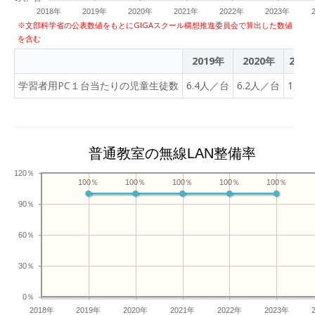
を確認した後、各グループ
す。・・・・私自身、しっ
_2103977 _2103978 英語のテストに
ました。明日から、分度器
2018年
2019年
2020年
2021年
2022年
2023年
で役割分担して話し合いの
かりやっていきたいと思い
取り組んでいました。終わった
の使い方を学習するとのこ
※文部科学省の公表数値をもとにGIGAスクール構想推進委員会で算出した数値
練習をしています。それぞ
ました。 さて、本日の学
を含む
ブレットで読書をしたり、教科
とです。使い方（測り方）
れのグループで、どんなこ
校生活の様子です。 【3年
りしていました。 【6年 松組】 6年生
をしっかり身につけてしま
2019年
2020年
2021
とを話し合って、どんな風
生 松組】 音楽で「エー
は、桐生先生の指導で、ノートブ
いましょう。 【1年 松
にまとまっていったのか、
デルワイス」の器楽合奏に
学習者用PC１台当たりの児童生徒数
6.4人／台
6.2人／台
1人／
の取り扱いについて学んでいま
組】 「文をつくろう」の
家でもきいてみてくださ
向けて、各パートに分かれ
までは、タブレットで学習して
プリントに取り組んでいま
い。 【4年 松組】
て練習をしていました。い
が、中学に進学すると、ノートブ
した。絵を見ながら、「○○
P1152616 P1152617
ろいろな場所に分かれて練
を利用します。基本的な操作を
が（○○は）、▢▢する。」
P1152619 小数と整数の
習していました。それぞ
普通教室の無線LAN整備率
学での利用がスムーズにいくよ
という文章を組み立てまし
計算について、練習問題に
れ、タブレットの楽譜を見
り確認しました。グループ毎に
た（線で結びました）。で
120％
取り組んでいました。それ
ながら繰り返し練習してい
100％
100％
100％
100％
100％
トブックPCを操作しながら、確
きたら先生のところへ持っ
ぞれの進度に合わせて、追
ました。合奏がどんな仕上
た。 【梅組・桜組】 教科書を読んだ
て行ってまるをつけてもら
90％
加の練習問題も用意されて
がりになるか、楽しみで
り、プリントに取り組んだり、
います。よく考えて文をつ
いました。家庭学習で、タ
す。 【5年 竹組】 米作
活動にしっかり取り組むことが
くっていました。 【2年
60％
ブレットのスマイルドリル
りでお世話になったJA甘楽
た。 【3年 松組】 「たから島の冒
松組】 ものさしを使っ
等にも取り組んでみるとよ
富岡方々へのお礼の手紙を
険」で、会話文等を入れながら
30％
て、長さを測ります。０を
いかもしれませんね。 【梅
書いていました。感謝の気
構成していました。表題もそれ
合わせて、目盛りをしっか
組・桜組】 P1152620
持ちを伝えるためにどんな
0％
達のオリジナルの名前になり、
り読みました。 【2年 竹
P1152642 タブレットに
風に手紙を書くか、それぞ
2018年
2019年
2020年
2021年
2022年
2023年