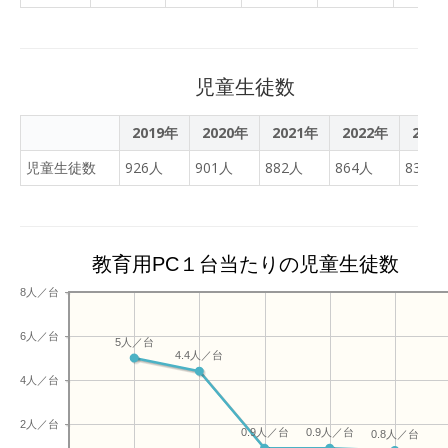
も紹介されていました。
昨今教育現場でよく耳にする、
にこしたことはないのです
日の学校生活の様子で
「音読」は、目で見た文章
化」「自分で考え、自分で決め
が、「その失敗をこの先ど
す。 【4年 竹組】
の意味を考えて、声に出す
動き出す」「試行錯誤」なども
う生かすか」がとても大事
P1152588 P1152590
ことで脳に良い刺激がある
に現れる壁にどんな気持ちで向
になってくるのではないか
児童生徒数
P1152591 音楽で、琴の
のだそうで、物事を覚えよ
たら「面白さ」「楽しさ」にな
と思います。同じことを繰
曲の鑑賞をしていました。
うとするときも「黙読」よ
かの手立てに思えてきました。 それで
り返さないためにどうした
2019年
2020年
2021年
2022年
202
「さくら さくら」の2種
り「音読」なのだそうで
は、本日の学校生活の様子です。 【2
らよいか、「自分で考え、
類の演奏を聴きながら、そ
す。また、「文章や日記を
児童生徒数
926人
901人
882人
864人
832人
松組】 「スーホの白い馬」のあらすじ
自分で決めて、自分で動き
のイメージをノートにまと
書く」のは、いろいろ試行
を整理しています。先生が教科
出す」「気づき、考え、実
めていました。お正月に
錯誤して考えることによ
の記述に従って「ふたり」とひ
行する」ことが、その子自
は、いろいろなお店でも琴
り、脳のいろいろなところ
いたときに、ある子供が、「先
身の成長につながります。
の音楽が流れていたことと
が活性化して、結果、脳の
教育用PC１台当たりの児童生徒数
は漢字で書けるよ。」と言いま
失敗は自分を成長させるチ
おもいますが、改めて聴い
働きが良くなるのだそうで
は、ひらがなで書いた理由を説
ャンスになり得るのではな
8人／台
た印象は、どうでしょう
す。そして、質の良い睡眠
達も納得しました。これまでに
いでしょうか。 それで
か。 【5年 松組】
が、脳内に生じている良く
とをどんどん使おうという気持
は、今日の学校生活の様子
6人／台
P1152598 P1152597
5人／台
ない物質を排出してくれる
素晴らしいと思いました。 【2年 竹組】
です。 【6年 スイミン
4.4人／台
P1152596 理科で生き物
そうです。脳の血流も大事
竹組も「スーホの白い馬」の
グ】 今年度、初のスイミ
4人／台
の誕生の様子についてまと
だそうで、血管が弾力性を
た。スーホと白馬の出会った時
ングでの水泳学習です。ス
めていました。「メダカの
持っていると、脳内のゴミ
いて文章を読みながら考えまし
クールバスに分乗してスイ
2人／台
0.9人／台
0.9人／台
子ども」と「人の子ども」
のようなものが効率よく排
0.8人／台