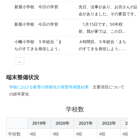
容赦ください。 週明け、
かったのに、２０％となっ
新屋小学校 今日の学習
先日、法事があり、お坊さんの
月曜日の朝。雲が多かった
てしまいました。ちょっと
会がありました。その要旨です。 「
週末とは打って変わって、
降雨は期待できなさそうで
（らく）」「楽しい」は、同じ
暑いくらいの良い天気にな
新屋小学校 今日の学習
1月15日です。50年程
す。ただ、中学校の卒業
うが、意味合いは、大分違う。
りました。登校してきた子
前、我が家では、この日を
式、傘がいらなかったの
ても「楽」な平坦なことを選び
供のひとりがそばに来て、
「小正月」と言って、「小
は、本当に良かったなと思
小幡小学校 ５年総合「ま
４時間目、５年総合「まち
それだと本当の「楽しさ」を味
「金曜日、連絡帳を書かな
豆がゆ」を炊いて食べてい
います。ご家族の皆様に
ちのすてきを発信しよう」
のすてきを発信しよう」
できない。壁に直面しても諦め
いで帰ってしまって、宿題
たような記憶があります。
も、お祝い申し上げます。
で、甘楽町のおすすめ場所
取り組むことで先が見えてくる
をやるのをわすれてしまっ
1月7日の「七草がゆ」と合
卒業生の未来に幸多かれと
→
の紹介チラシを作成しまし
大変さの先に本物の「楽しさ」
た・・・。」と話してくれ
わせて、お正月の名残を感
祈ります。 昨晩、認知症
た。 ２学期中に取材した施
終的には、人生の終わりで「い
ました。「そうか。書かな
じさせてくれる料理でし
についての番組をやってお
端末整備状況
設や商店などを各自で紹介
たけど、楽しい人生だった」と
かったから忘れちゃったん
た。時代や食生活が変わ
り、そこで、認知症予防に
します。甘楽町情報教育支
とができればよい。「楽」な道
だね。連絡帳を書いて帰れ
学校における教育の情報化の実態等調査結果
主要項目について
り、我が家で作る行事食も
つながることとして、「音
援員の先生がタブレット操
かりいたら、きっと、そうはな
ば忘れないね。でも、正直
の経年変化
限られてきていますが、親
読をする」「文章を書く」
作などについて指導しま
い
に言えたのは、えらかった
があんな料理をつくってい
「日記をつける」「睡眠を
す。 制作時間も限られてき
（ここまで） ・・・・やると決めたら、
ね。担任の先生にも、す
学校数
たなぁとふと思い出すこと
7時間以上とる」等が紹介
ました。仕上がりが楽しみ
一生懸命、本気でやる、大変な
ぐ、相談してごらん。」と
があります。その時には、
されました。eスポーツ(ゲ
です。
ずに頑張る、そうすると面白く
話しました。もちろん、連
料理の絵？画像？だけでな
2019年
2020年
2021年
ーム）も認知症予防になる
2022年
2023
る、楽しくなってくる・・・・
絡帳を書かなかったのは良
く、なんだか味も思い浮か
として、アクションゲーム
かなと思いながら聞いていまし
学校数
4校
4校
4校
くないし、宿題を忘れない
4校
4校
んできますね。 さて、今