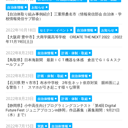
on
自治体情報
お知らせ
【自治体取り組み事例紹介】三重県桑名市（情報発信部会 自治体・学
校情報発信サブ部会）
Posted
2022年10月18日
セミナー・イベント
自治体情報
お知らせ
on
【大阪府 豊中市】大商学園高等学校 CREATE THE NEXT 2022 （2022
年11月19日(土))
Posted
2022年8月23日
自治体情報
計画・体制・取組
on
【鳥取県】日本海新聞 最新ＩＣＴ機器を体感 倉吉でＧＩＧＡスク
ールフェア
Posted
2022年8月23日
計画・体制・取組
自治体情報
on
【石川県 野々市市】布水中学校 2年生ネット依存対策 眼科医によ
る警告！！ スマホが引き起こす様々な障害
Posted
2022年8月23日
自治体情報
計画・体制・取組
on
【静岡県】小中高生向けプログラミングコンテスト「第4回 Digital
Future Fest ジュニアプロコンin静岡」作品募集（募集期間：9月21日
（水）まで）
Posted
2022年7月15日
実践
自治体情報