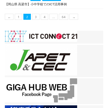
on
【岡山県 高梁市】小中学校でのICT活用事例
投
←
1
2
3
4
…
64
→
稿
ナ
ビ
ゲ
ー
シ
ョ
ン