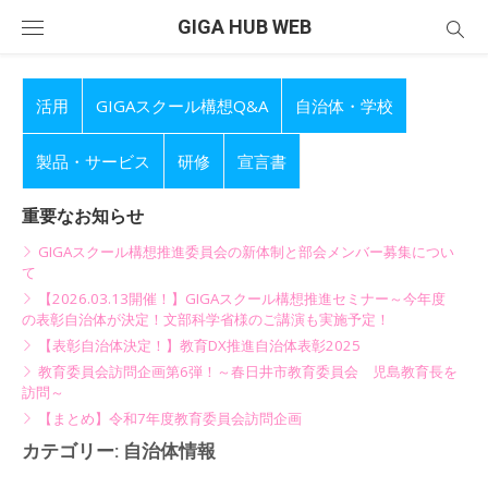
Skip
GIGA HUB WEB
to
content
活用
GIGAスクール構想Q&A
自治体・学校
製品・サービス
研修
宣言書
重要なお知らせ
GIGAスクール構想推進委員会の新体制と部会メンバー募集につい
て
【2026.03.13開催！】GIGAスクール構想推進セミナー～今年度
の表彰自治体が決定！文部科学省様のご講演も実施予定！
【表彰自治体決定！】教育DX推進自治体表彰2025
教育委員会訪問企画第6弾！～春日井市教育委員会 児島教育長を
訪問～
【まとめ】令和7年度教育委員会訪問企画
カテゴリー:
自治体情報