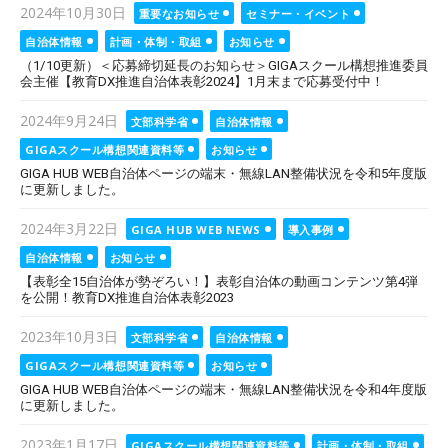
Posted
2024年10月30日
重要なお知らせ
セミナー・イベント
on
自治体情報
計画・体制・取組
お知らせ
（1/10更新）＜応募締切延長のお知らせ＞GIGAスクール構想推進委員
会主催【教育DX推進自治体表彰2024】1月末まで応募受付中！
Posted
2024年9月24日
文部科学省
自治体情報
on
GIGAスクール構想関連資料等
お知らせ
GIGA HUB WEB自治体ページの端末・無線LAN整備状況を令和5年度版
に更新しました。
Posted
2024年3月22日
GIGA HUB WEB NEWS
導入事例
on
自治体情報
お知らせ
【表彰全15自治体が勢ぞろい！】表彰自治体の動画コンテンツ第4弾
を公開！教育DX推進自治体表彰2023
Posted
2023年10月3日
文部科学省
自治体情報
on
GIGAスクール構想関連資料等
お知らせ
GIGA HUB WEB自治体ページの端末・無線LAN整備状況を令和4年度版
に更新しました。
Posted
2023年1月17日
GIGAスクール構想関連資料等
計画・体制・取組