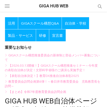
Skip
GIGA HUB WEB
to
content
活用
GIGAスクール構想Q&A
自治体・学校
製品・サービス
研修
宣言書
重要なお知らせ
GIGAスクール構想推進委員会の新体制と部会メンバー募集につい
て
【2026.03.13開催！】GIGAスクール構想推進セミナー～今年度
の表彰自治体が決定！文部科学省様のご講演も実施予定！
【表彰自治体決定！】教育DX推進自治体表彰2025
教育委員会訪問企画第6弾！～春日井市教育委員会 児島教育長を
訪問～
【まとめ】令和7年度教育委員会訪問企画
GIGA HUB WEB自治体ページ