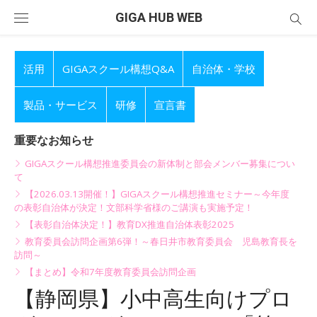
Skip
GIGA HUB WEB
to
content
活用
GIGAスクール構想Q&A
自治体・学校
製品・サービス
研修
宣言書
重要なお知らせ
GIGAスクール構想推進委員会の新体制と部会メンバー募集につい
て
【2026.03.13開催！】GIGAスクール構想推進セミナー～今年度
の表彰自治体が決定！文部科学省様のご講演も実施予定！
【表彰自治体決定！】教育DX推進自治体表彰2025
教育委員会訪問企画第6弾！～春日井市教育委員会 児島教育長を
訪問～
【まとめ】令和7年度教育委員会訪問企画
【静岡県】小中高生向けプロ