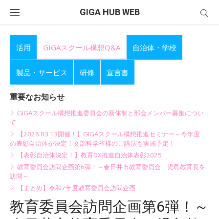
Skip
GIGA HUB WEB
to
content
活用
GIGAスクール構想Q&A
自治体・学校
製品・サービス
研修
宣言書
重要なお知らせ
GIGAスクール構想推進委員会の新体制と部会メンバー募集につい
て
【2026.03.13開催！】GIGAスクール構想推進セミナー～今年度
の表彰自治体が決定！文部科学省様のご講演も実施予定！
【表彰自治体決定！】教育DX推進自治体表彰2025
教育委員会訪問企画第6弾！～春日井市教育委員会 児島教育長を
訪問～
【まとめ】令和7年度教育委員会訪問企画
教育委員会訪問企画第6弾！～