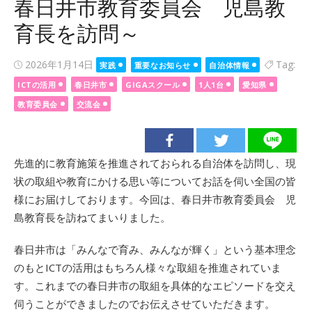
春日井市教育委員会 児島教
育長を訪問～
Posted
2026年1月14日
Tag:
実践
重要なお知らせ
自治体情報
on
ICTの活用
春日井市
GIGAスクール
1人1台
愛知県
教育委員会
交流会
先進的に教育施策を推進されておられる自治体を訪問し、現
状の取組や教育にかける思い等についてお話を伺い全国の皆
様にお届けしております。今回は、春日井市教育委員会 児
島教育長を訪ねてまいりました。
春日井市は「みんなで育み、みんなが輝く」という基本理念
のもとICTの活用はもちろん様々な取組を推進されていま
す。これまでの春日井市の取組を具体的なエピソードを交え
伺うことができましたのでお伝えさせていただきます。