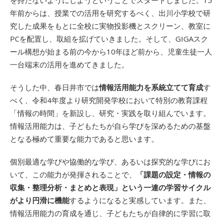
を持たないようにしようということでスタートしました。15
年前からは、授業での活用を研究するべく、出川小学校で研
究した成果をもとに全校に実物投影機とスクリーン、教室に
PCを配置し、取組を拡げていきました。そして、GIGAスク
ール構想が始まる前の今から10年ほど前から、児童生徒一人
一台端末の活用を進めてきました。
そうした中、春日井市では
情報活用能力を系統立てて育成
す
べく、令和4年度より研究開発学校において特別の教育課程
「情報の時間」を新設し、研究・実践を取り組んでいます。
情報活用能力は、子どもたちが自ら学びを深めるための基盤
となる極めて重要な能力であると思います。
個別最適な学びや協働的な学び、あるいは探究的な学びにお
いて、この能力が発揮されることで、
「課題の設定・情報の
収集・整理分析・まとめと表現」という一連の学習サイクル
がより円滑に機能
するようになると実感しています。また、
情報活用能力の育成を通じ、子どもたちが自律的に学習に取