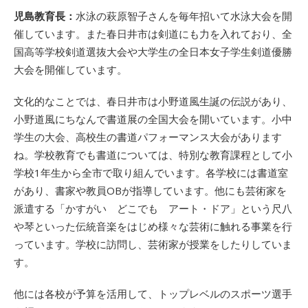
児島教育長：
水泳の萩原智子さんを毎年招いて水泳大会を開
催しています。また春日井市は剣道にも力を入れており、全
国高等学校剣道選抜大会や大学生の全日本女子学生剣道優勝
大会を開催しています。
文化的なことでは、春日井市は小野道風生誕の伝説があり、
小野道風にちなんで書道展の全国大会を開いています。小中
学生の大会、高校生の書道パフォーマンス大会があります
ね。学校教育でも書道については、特別な教育課程として小
学校1年生から全市で取り組んでいます。各学校には書道室
があり、書家や教員OBが指導しています。他にも芸術家を
派遣する「かすがい どこでも アート・ドア」という尺八
や琴といった伝統音楽をはじめ様々な芸術に触れる事業を行
っています。学校に訪問し、芸術家が授業をしたりしていま
す。
他には各校が予算を活用して、トップレベルのスポーツ選手