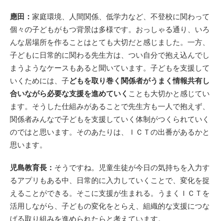
應田：
家庭環境、人間関係、低学力など、不登校に関わって
個々の子どもがもつ背景は多様です。おっしゃる通り、いろ
んな居場所を作ることはとても大切だと感じました。一方、
子どもに日常的に関わる先生方は、つい自分で抱え込んでし
まうようなケースもあると聞いています。子どもを支援して
いくためには、子
どもを取り巻く関係者がうまく情報共有し
合いながら必要な支援を進めていく
ことも大切かと感じてい
ます。そうした仕組みがあることで先生方も一人で抱えず、
関係者みんなで子どもを支援していく体制がつくられていく
のではと思います。そのあたりは、ＩＣＴの出番があるかと
思います。
児島教育長：
そうですね。児童生徒が今日の気持ちを入力す
るアプリもある中、日常的に入力していくことで、変化を捉
えることができる。そこに支援が生まれる。うまくＩＣＴを
活用しながら、子どもの変化をとらえ、組織的な支援につな
げる取り組みを進められたらと考えています。