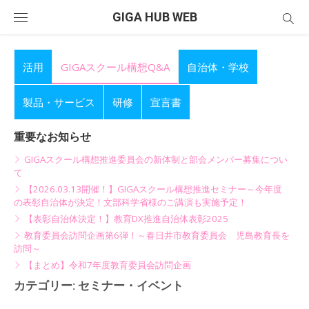
Skip
GIGA HUB WEB
to
content
活用
GIGAスクール構想Q&A
自治体・学校
製品・サービス
研修
宣言書
重要なお知らせ
GIGAスクール構想推進委員会の新体制と部会メンバー募集につい
て
【2026.03.13開催！】GIGAスクール構想推進セミナー～今年度
の表彰自治体が決定！文部科学省様のご講演も実施予定！
【表彰自治体決定！】教育DX推進自治体表彰2025
教育委員会訪問企画第6弾！～春日井市教育委員会 児島教育長を
訪問～
【まとめ】令和7年度教育委員会訪問企画
カテゴリー:
セミナー・イベント