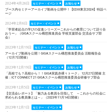
Posted
2024年4月26日
セミナー・イベント
お知らせ
on
ブース内セミナーアーカイブ動画を公開中！【EDIX東京2024】特設ペ
ージ
Posted
2024年2月6日
セミナー・イベント
on
「学習者起点の学びの促進シリーズーこれからの教育について語り合
おうー」（GIGAスクール構想推進員会 学校支援部会 交流会サブ部
会）
Posted
2023年12月19日
セミナー・イベント
お知らせ
on
アーカイブ動画を公開！GIGAスクール構想推進委員会 活動報告会
（12月7日開催）
Posted
2023年12月19日
セミナー・イベント
お知らせ
on
「高校でも？高校から！！GIGA実践赤裸々トーク」 12月27日開催 主
催：ICT CONNECT 21 GIGAスクール構想推進委員会研修サブ部会
Posted
2023年12月5日
セミナー・イベント
お知らせ
on
【交流会レポート】「魅力ある教員を目指して ～これからの社会に
求められる教員像とは～」（2023年11月14日開催）
Posted
2023年12月1日
セミナー・イベント
on