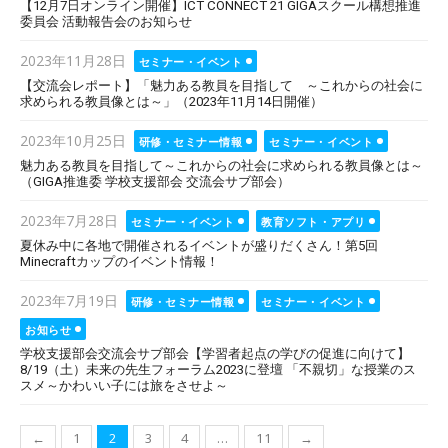
【12月7日オンライン開催】ICT CONNECT 21 GIGAスクール構想推進
委員会 活動報告会のお知らせ
Posted
2023年11月28日
セミナー・イベント
on
【交流会レポート】「魅力ある教員を目指して ～これからの社会に
求められる教員像とは～」（2023年11月14日開催）
Posted
2023年10月25日
研修・セミナー情報
セミナー・イベント
on
魅力ある教員を目指して～これからの社会に求められる教員像とは～
（GIGA推進委 学校支援部会 交流会サブ部会）
Posted
2023年7月28日
セミナー・イベント
教育ソフト・アプリ
on
夏休み中に各地で開催されるイベントが盛りだくさん！第5回
Minecraftカップのイベント情報！
Posted
2023年7月19日
研修・セミナー情報
セミナー・イベント
on
お知らせ
学校支援部会交流会サブ部会【学習者起点の学びの促進に向けて】
8/19（土）未来の先生フォーラム2023に登壇 「不親切」な授業のス
スメ～かわいい子には旅をさせよ～
投
←
1
2
3
4
…
11
→