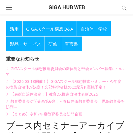
Skip
GIGA HUB WEB
to
content
活用
GIGAスクール構想Q&A
自治体・学校
製品・サービス
研修
宣言書
重要なお知らせ
GIGAスクール構想推進委員会の新体制と部会メンバー募集につい
て
【2026.03.13開催！】GIGAスクール構想推進セミナー～今年度
の表彰自治体が決定！文部科学省様のご講演も実施予定！
【表彰自治体決定！】教育DX推進自治体表彰2025
教育委員会訪問企画第6弾！～春日井市教育委員会 児島教育長を
訪問～
【まとめ】令和7年度教育委員会訪問企画
ブース内セミナーアーカイブ