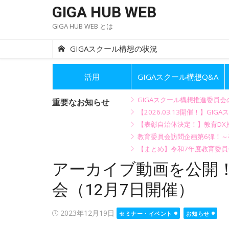
Skip
GIGA HUB WEB
to
GIGA HUB WEB とは
content
GIGAスクール構想の状況
活用
GIGAスクール構想Q&A
GIGAスクール構想推進委員
重要なお知らせ
【2026.03.13開催！】
【表彰自治体決定！】教育DX推
教育委員会訪問企画第6弾！
【まとめ】令和7年度教育委員
アーカイブ動画を公開！
会（12月7日開催）
Posted
2023年12月19日
セミナー・イベント
お知らせ
on