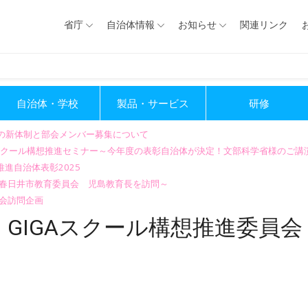
省庁
自治体情報
お知らせ
関連リンク
自治体・学校
製品・サービス
研修
会の新体制と部会メンバー募集について
GIGAスクール構想推進セミナー～今年度の表彰自治体が決定！文部科学省様のご
進自治体表彰2025
～春日井市教育委員会 児島教育長を訪問～
会訪問企画
GIGAスクール構想推進委員会