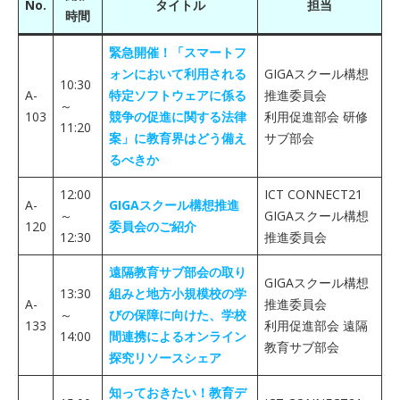
No.
タイトル
担当
時間
緊急開催！「スマートフ
ォンにおいて利用される
GIGAスクール構想
10:30
A-
特定ソフトウェアに係る
推進委員会
～
103
競争の促進に関する法律
利用促進部会 研修
11:20
案」に教育界はどう備え
サブ部会
るべきか
12:00
ICT CONNECT21
A-
GIGAスクール構想推進
～
GIGAスクール構想
120
委員会のご紹介
12:30
推進委員会
遠隔教育サブ部会の取り
GIGAスクール構想
13:30
組みと地方小規模校の学
A-
推進委員会
～
びの保障に向けた、学校
133
利用促進部会 遠隔
14:00
間連携によるオンライン
教育サブ部会
探究リソースシェア
知っておきたい！教育デ