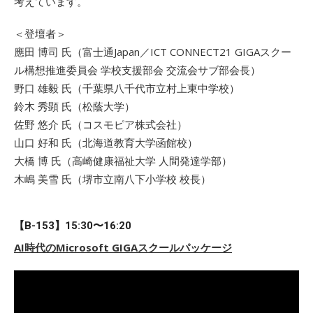
考えています。
＜登壇者＞
應田 博司 氏（富士通Japan／ICT CONNECT21 GIGAスクー
ル構想推進委員会 学校支援部会 交流会サブ部会長）
野口 雄毅 氏（千葉県八千代市立村上東中学校）
鈴木 秀顕 氏（松蔭大学）
佐野 悠介 氏（コスモピア株式会社）
山口 好和 氏（北海道教育大学函館校）
大橋 博 氏（高崎健康福祉大学 人間発達学部）
木嶋 美雪 氏（堺市立南八下小学校 校長）
【B-153】15:30〜16:20
AI時代のMicrosoft GIGAスクールパッケージ