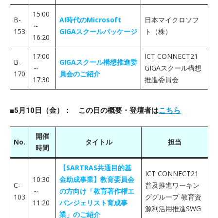
15:00
B-
AI時代のMicrosoft
日本マイクロソフ
～
153
GIGAスクールパッケージ
ト（株）
16:20
17:00
ICT CONNECT21
B-
GIGAスクール構想推進委
～
GIGAスクール構想
170
員会のご紹介
17:30
推進委員会
■5月10日（金）： この日の概要・登壇者は
こちら
開催
No.
タイトル
担当
時間
【SARTRAS共通目的基
ICT CONNECT21
10:30
金助成事業】教育委員会
C-
普及推進ワーキン
～
の方向け「教育著作権エ
103
ググループ 教育資
11:20
バンジェリスト育成事
源利活用推進SWG
業」のご紹介