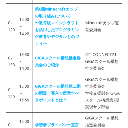
第6回Minecraftカップ
の取り組みについて
12:00
C-
〜教育版マインクラフト
Minecraftカップ運
～
120
を活用したプログラミン
営委員会
12:50
グ教育やデジタルものづ
くり〜
13:30
ICT CONNECT21
C-
GIGAスクール構想推進委
～
GIGAスクール構想
133
員会のご紹介
14:00
推進委員会
GIGAスクール構想
15:00
GIGAスクール構想第二期
推進委員会
C-
～
の調達・導入で留意すべ
学校支援部会 GIGA
150
15:50
きポイントとは？
スクール構想第2期
実現サブ部会
GIGAスクール構想
16:00
C-
学習者プライバシー宣言
推進委員会