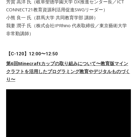
芳賀 高洋 氏（岐阜聖徳学園大学 DX推進センター長／ICT
CONNECT21教育資源利活用促進SWGリーダー）
小熊 良一 氏（群馬大学 共同教育学部 講師）
我妻 潤子 氏（株式会社IPRhino 代表取締役／東京藝術大学
非常勤講師）
【C-120】12:00〜12:50
第6回Minecraftカップの取り組みについて〜教育版マイン
クラフトを活用したプログラミング教育やデジタルものづく
り〜