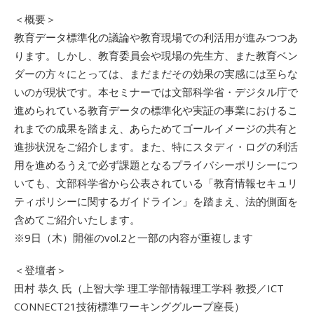
＜概要＞
教育データ標準化の議論や教育現場での利活用が進みつつあ
ります。しかし、教育委員会や現場の先生方、また教育ベン
ダーの方々にとっては、まだまだその効果の実感には至らな
いのが現状です。本セミナーでは文部科学省・デジタル庁で
進められている教育データの標準化や実証の事業におけるこ
れまでの成果を踏まえ、あらためてゴールイメージの共有と
進捗状況をご紹介します。また、特にスタディ・ログの利活
用を進めるうえで必ず課題となるプライバシーポリシーにつ
いても、文部科学省から公表されている「教育情報セキュリ
ティポリシーに関するガイドライン」を踏まえ、法的側面を
含めてご紹介いたします。
※9日（木）開催のvol.2と一部の内容が重複します
＜登壇者＞
田村 恭久 氏（上智大学 理工学部情報理工学科 教授／ICT
CONNECT21技術標準ワーキンググループ座長）