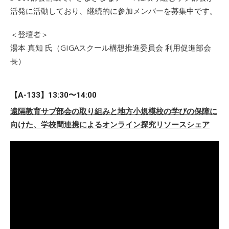
活発に活動しており、継続的に参加メンバーを募集中です。
＜登壇者＞
湯本 真知 氏（GIGAスクール構想推進委員会 利用促進部会
長）
【A-133】13:30〜14:00
遠隔教育サブ部会の取り組みと地方小規模校の学びの保障に
向けた、学校間連携によるオンライン探究リソースシェア