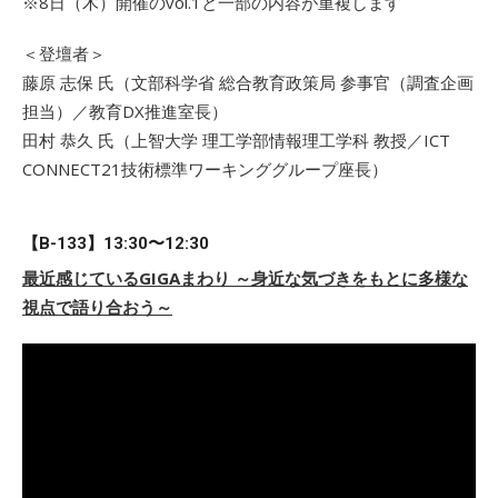
※8日（木）開催のvol.1と一部の内容が重複します
＜登壇者＞
藤原 志保 氏（文部科学省 総合教育政策局 参事官（調査企画
担当）／教育DX推進室長）
田村 恭久 氏（上智大学 理工学部情報理工学科 教授／ICT
CONNECT21技術標準ワーキンググループ座長）
【B-133】13:30〜12:30
最近感じているGIGAまわり ～身近な気づきをもとに多様な
視点で語り合おう～