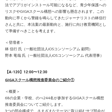
法でアプリがインストール可能になるなど、青少年保護への
リスクやGIGAスクール構想への影響も懸念されます。この
動向に早くから警鐘を鳴らしてきたジャーナリストの林信行
さんと共に、本法案の最新動向と、施行に向け教育機関とし
て準備すべきことを考えます。
＜登壇者＞
林 信行 氏（一般社団法人iOSコンソーシアム 顧問）
野本 竜哉 氏（一般社団法人iOSコンソーシアム 代表理事）
【A-120】12:00〜12:30
GIGAスクール構想推進委員会のご紹介①
＜概要＞
68の企業・学校、のべ244名が参加するGIGAスクール構想
推進委員会についてご紹介します。
3つの部会構成で、さまざまなテーマに取り組むサブ部会が