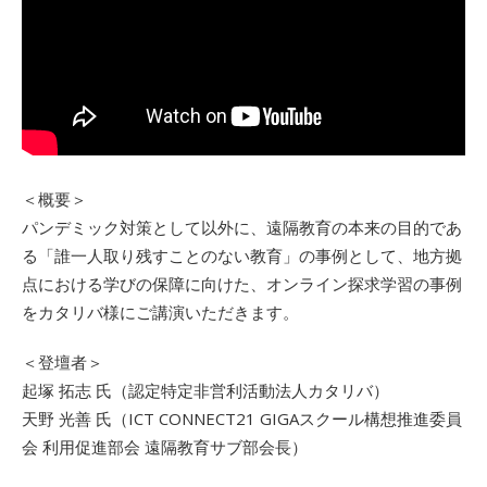
＜概要＞
パンデミック対策として以外に、遠隔教育の本来の目的であ
る「誰一人取り残すことのない教育」の事例として、地方拠
点における学びの保障に向けた、オンライン探求学習の事例
をカタリバ様にご講演いただきます。
＜登壇者＞
起塚 拓志 氏（認定特定非営利活動法人カタリバ）
天野 光善 氏（ICT CONNECT21 GIGAスクール構想推進委員
会 利用促進部会 遠隔教育サブ部会長）