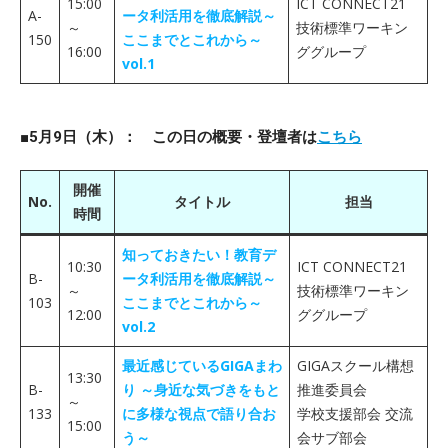
15:00
ICT CONNECT21
A-
ータ利活用を徹底解説～
～
技術標準ワーキン
150
ここまでとこれから～
16:00
ググループ
vol.1
■5月9日（木）： この日の概要・登壇者は
こちら
開催
No.
タイトル
担当
時間
知っておきたい！教育デ
10:30
ICT CONNECT21
B-
ータ利活用を徹底解説～
～
技術標準ワーキン
103
ここまでとこれから～
12:00
ググループ
vol.2
最近感じているGIGAまわ
GIGAスクール構想
13:30
B-
り ～身近な気づきをもと
推進委員会
～
133
に多様な視点で語り合お
学校支援部会 交流
15:00
う～
会サブ部会