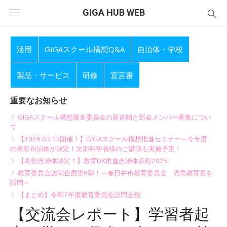
Skip
GIGA HUB WEB
to
content
活用
GIGAスクール構想Q&A
自治体・学校
製品・サービス
研修
宣言書
重要なお知らせ
GIGAスクール構想推進委員会の新体制と部会メンバー募集につい
て
【2026.03.13開催！】GIGAスクール構想推進セミナー～今年度
の表彰自治体が決定！文部科学省様のご講演も実施予定！
【表彰自治体決定！】教育DX推進自治体表彰2025
教育委員会訪問企画第6弾！～春日井市教育委員会 児島教育長を
訪問～
【まとめ】令和7年度教育委員会訪問企画
【交流会レポート】学習者起