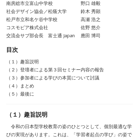
南房総市立富山中学校 野口 雄毅
社会デザイン協会／松蔭大学 鈴木 秀顕
松戸市立和名ケ谷中学校 高瀬 浩之
コスモピア株式会社 佐野 悠介
交流会サブ部会長 富士通 Japan 應田 博司
目次
（１）趣旨説明
（２）登壇者による第３回セミナー内容の報告
（３）参加者による学びの本質について討議
（４）まとめ
（５）最後に
（１）趣旨説明
令和の日本型学校教育の姿のひとつとして、個別最適な学
びの実現があります。これは、「学習者起点の学び」の姿で