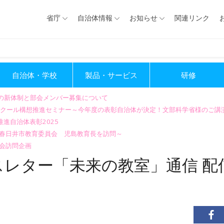
省庁
自治体情報
お知らせ
関連リンク
自治体・学校
製品・サービス
研修
会の新体制と部会メンバー募集について
GIGAスクール構想推進セミナー～今年度の表彰自治体が決定！文部科学省様のご
進自治体表彰2025
～春日井市教育委員会 児島教育長を訪問～
会訪問企画
レター「未来の教室」通信 配