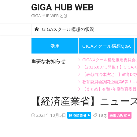
Skip
GIGA HUB WEB
to
GIGA HUB WEB とは
content
GIGAスクール構想の状況
活用
GIGAスクール構想Q&A
GIGAスクール構想推進委員
重要なお知らせ
【2026.03.13開催！】
【表彰自治体決定！】教育DX推
教育委員会訪問企画第6弾！
【まとめ】令和7年度教育委員
【経済産業省】ニュース
Posted
2021年10月5日
Tag:
経済産業省
未来の教室
on