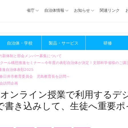
省庁
自治体情報
お知らせ
関連リンク
自治体・学校
製品・サービス
研修
会の新体制と部会メンバー募集について
GIGAスクール構想推進セミナー～今年度の表彰自治体が決定！文部科学省様のご
進自治体表彰2025
～春日井市教育委員会 児島教育長を訪問～
会訪問企画
：オンライン授業で利用するデ
で書き込みして、生徒へ重要ポ