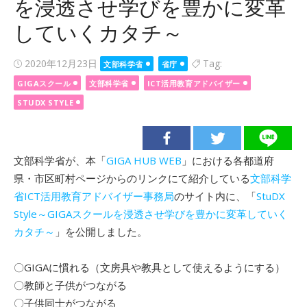
を浸透させ学びを豊かに変革
していくカタチ～
Posted
2020年12月23日
Tag:
文部科学省
省庁
on
GIGAスクール
文部科学省
ICT活用教育アドバイザー
STUDX STYLE
文部科学省が、本「
GIGA HUB WEB
」における各都道府
県・市区町村ページからのリンクにて紹介している
文部科学
省ICT活用教育アドバイザー事務局
のサイト内に、「
StuDX
Style～GIGAスクールを浸透させ学びを豊かに変革していく
カタチ～
」を公開しました。
〇GIGAに慣れる（文房具や教具として使えるようにする）
〇教師と子供がつながる
〇子供同士がつながる