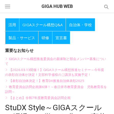
Skip
GIGA HUB WEB
to
content
活用
GIGAスクール構想Q&A
自治体・学校
製品・サービス
研修
宣言書
重要なお知らせ
GIGAスクール構想推進委員会の新体制と部会メンバー募集につい
て
【2026.03.13開催！】GIGAスクール構想推進セミナー～今年度
の表彰自治体が決定！文部科学省様のご講演も実施予定！
【表彰自治体決定！】教育DX推進自治体表彰2025
教育委員会訪問企画第6弾！～春日井市教育委員会 児島教育長を
訪問～
【まとめ】令和7年度教育委員会訪問企画
StuDX Style～GIGAスクール