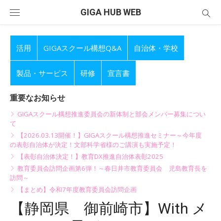
Skip
GIGA HUB WEB
to
content
活用
GIGAスクール構想Q&A
自治体・学校
製品・サービス
研修
宣言書
重要なお知らせ
GIGAスクール構想推進委員会の新体制と部会メンバー募集につい
て
【2026.03.13開催！】GIGAスクール構想推進セミナー～今年度
の表彰自治体が決定！文部科学省様のご講演も実施予定！
【表彰自治体決定！】教育DX推進自治体表彰2025
教育委員会訪問企画第6弾！～春日井市教育委員会 児島教育長を
訪問～
【まとめ】令和7年度教育委員会訪問企画
【静岡県 御前崎市】With メ