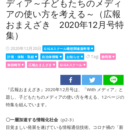
ディア～子どもたちのメディ
アの使い方を考える～（広報
おまえざき 2020年12月号特
集）
Posted
2020年12月20日
GIGAスクール構想関連資料等
on
Tag:
計画・体制・取組
自治体情報
お知らせ
静岡県
御前崎市
広報おまえざき
GIGAスクール
『広報おまえざき』2020年12月号は、「With メディア」と
題し、子どもたちのメディアの使い方を考える、12ページの
特集を組んでいます。
〇一層加速する情報化社会
（p2-3）
目覚ましい発展を遂げている情報通信技術。コロナ禍の「新