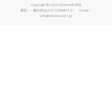
Copyright © 2020 GIGA HUB WEB
運営：一般社団法人ICT CONNECT 21 E-mail：
info@ictconnect21.jp