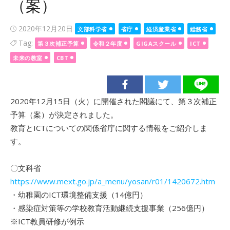
（案）
Posted
2020年12月20日
文部科学省
省庁
経済産業省
総務省
on
Tag:
第３次補正予算
令和２年度
GIGAスクール
ICT
未来の教室
CBT
2020年12月15日（火）に開催された閣議にて、第３次補正
予算（案）が決定されました。
教育とICTについての関係省庁に関する情報をご紹介しま
す。
〇文科省
https://www.mext.go.jp/a_menu/yosan/r01/1420672.htm
・幼稚園のICT環境整備支援（14億円）
・感染症対策等の学校教育活動継続支援事業（256億円）
※ICT教員研修が例示