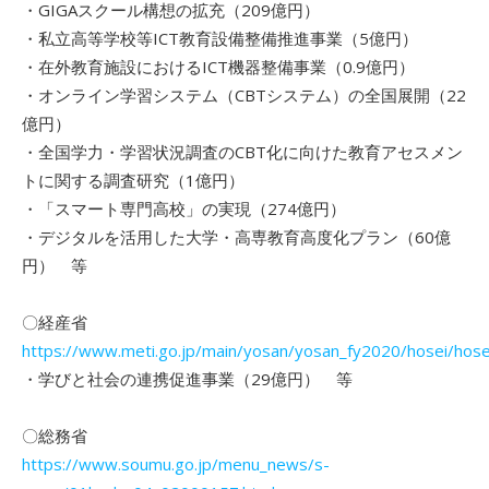
・GIGAスクール構想の拡充（209億円）
・私立高等学校等ICT教育設備整備推進事業（5億円）
・在外教育施設におけるICT機器整備事業（0.9億円）
・オンライン学習システム（CBTシステム）の全国展開（22
億円）
・全国学力・学習状況調査のCBT化に向けた教育アセスメン
トに関する調査研究（1億円）
・「スマート専門高校」の実現（274億円）
・デジタルを活用した大学・高専教育高度化プラン（60億
円） 等
〇経産省
https://www.meti.go.jp/main/yosan/yosan_fy2020/hosei/hose
・学びと社会の連携促進事業（29億円） 等
〇総務省
https://www.soumu.go.jp/menu_news/s-