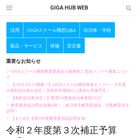
Skip
GIGA HUB WEB
to
content
活用
GIGAスクール構想Q&A
自治体・学校
製品・サービス
研修
宣言書
重要なお知らせ
GIGAスクール構想推進委員会の新体制と部会メンバー募集につい
て
【2026.03.13開催！】GIGAスクール構想推進セミナー～今年度
の表彰自治体が決定！文部科学省様のご講演も実施予定！
【表彰自治体決定！】教育DX推進自治体表彰2025
教育委員会訪問企画第6弾！～春日井市教育委員会 児島教育長を
訪問～
【まとめ】令和7年度教育委員会訪問企画
令和２年度第３次補正予算