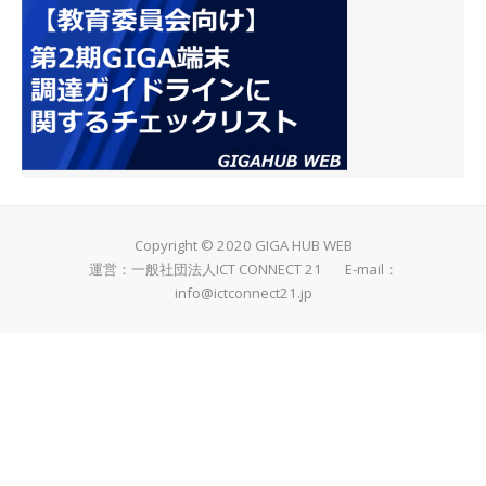
Copyright © 2020 GIGA HUB WEB
運営：一般社団法人ICT CONNECT 21 E-mail：
info@ictconnect21.jp