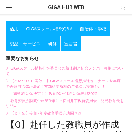
Skip
GIGA HUB WEB
to
content
活用
GIGAスクール構想Q&A
自治体・学校
製品・サービス
研修
宣言書
重要なお知らせ
GIGAスクール構想推進委員会の新体制と部会メンバー募集につい
て
【2026.03.13開催！】GIGAスクール構想推進セミナー～今年度
の表彰自治体が決定！文部科学省様のご講演も実施予定！
【表彰自治体決定！】教育DX推進自治体表彰2025
教育委員会訪問企画第6弾！～春日井市教育委員会 児島教育長を
訪問～
【まとめ】令和7年度教育委員会訪問企画
【Q】赴任した教職員が作成