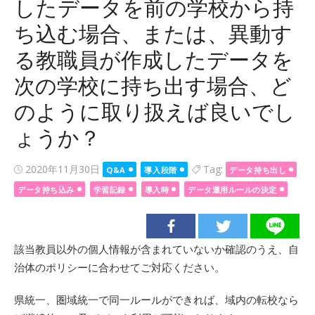
したデータを前の学校から持
ち込む場合、または、異動す
る教職員が作成したデータを
次の学校に持ち出す場合、ど
のように取り扱えば良いでし
ょうか？
Posted
2020年11月30日
Tag:
Q&A
導入段階
データ持ち出し
on
データ持ち込み
学習記録
導入時
データ運用ルールの決定
該当教員以外の個人情報が含まれていないか確認のうえ、自
治体のポリシーに合わせてご対応ください。
県統一、圏域統一で同一ルールができれば、域内の転校なら