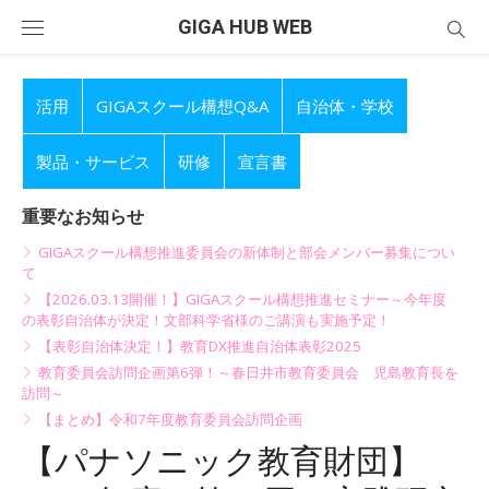
Skip
GIGA HUB WEB
to
content
活用
GIGAスクール構想Q&A
自治体・学校
製品・サービス
研修
宣言書
重要なお知らせ
GIGAスクール構想推進委員会の新体制と部会メンバー募集につい
て
【2026.03.13開催！】GIGAスクール構想推進セミナー～今年度
の表彰自治体が決定！文部科学省様のご講演も実施予定！
【表彰自治体決定！】教育DX推進自治体表彰2025
教育委員会訪問企画第6弾！～春日井市教育委員会 児島教育長を
訪問～
【まとめ】令和7年度教育委員会訪問企画
【パナソニック教育財団】