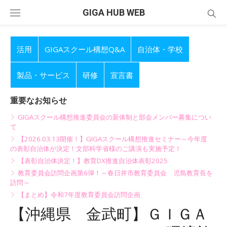
Skip
GIGA HUB WEB
to
content
活用
GIGAスクール構想Q&A
自治体・学校
製品・サービス
研修
宣言書
重要なお知らせ
GIGAスクール構想推進委員会の新体制と部会メンバー募集につい
て
【2026.03.13開催！】GIGAスクール構想推進セミナー～今年度
の表彰自治体が決定！文部科学省様のご講演も実施予定！
【表彰自治体決定！】教育DX推進自治体表彰2025
教育委員会訪問企画第6弾！～春日井市教育委員会 児島教育長を
訪問～
【まとめ】令和7年度教育委員会訪問企画
【沖縄県 金武町】ＧＩＧＡ