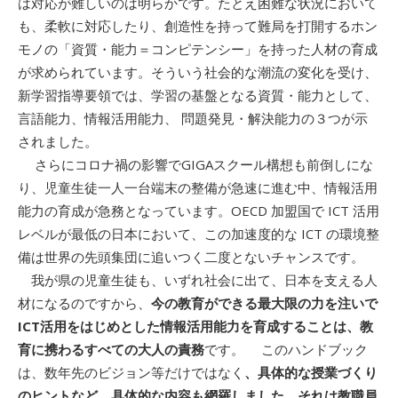
は対応が難しいのは明らかです。たとえ困難な状況において
も、柔軟に対応したり、創造性を持って難局を打開するホン
モノの「資質・能力＝コンピテンシー」を持った人材の育成
が求められています。そういう社会的な潮流の変化を受け、
新学習指導要領では、学習の基盤となる資質・能力として、
言語能力、情報活用能力、 問題発見・解決能力の３つが示
されました。
さらにコロナ禍の影響でGIGAスクール構想も前倒しにな
り、児童生徒一人一台端末の整備が急速に進む中、情報活用
能力の育成が急務となっています。OECD 加盟国で ICT 活用
レベルが最低の日本において、この加速度的な ICT の環境整
備は世界の先頭集団に追いつく二度とないチャンスです。
我が県の児童生徒も、いずれ社会に出て、日本を支える人
材になるのですから、
今の教育ができる最大限の力を注いで
ICT活用をはじめとした情報活用能力を育成することは、教
育に携わるすべての大人の責務
です。 このハンドブック
は、数年先のビジョン等だけではなく
、具体的な授業づくり
のヒントなど、具体的な内容も網羅しました。それは教職員