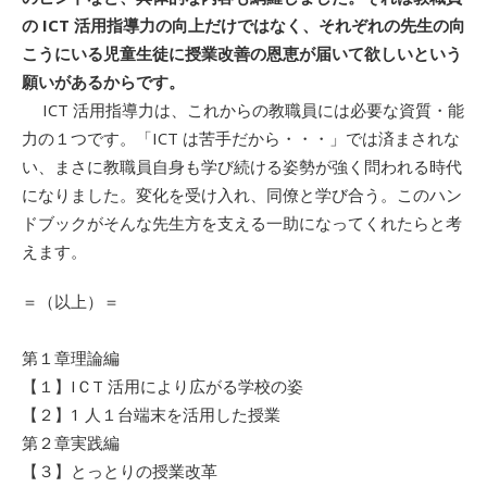
の ICT 活用指導力の向上だけではなく、それぞれの先生の向
こうにいる児童生徒に授業改善の恩恵が届いて欲しいという
願いがあるからです。
ICT 活用指導力は、これからの教職員には必要な資質・能
力の１つです。「ICT は苦手だから・・・」では済まされな
い、まさに教職員自身も学び続ける姿勢が強く問われる時代
になりました。変化を受け入れ、同僚と学び合う。このハン
ドブックがそんな先生方を支える一助になってくれたらと考
えます。
＝（以上）＝
第１章理論編
【１】IＣT 活用により広がる学校の姿
【２】1 人１台端末を活用した授業
第２章実践編
【３】とっとりの授業改革