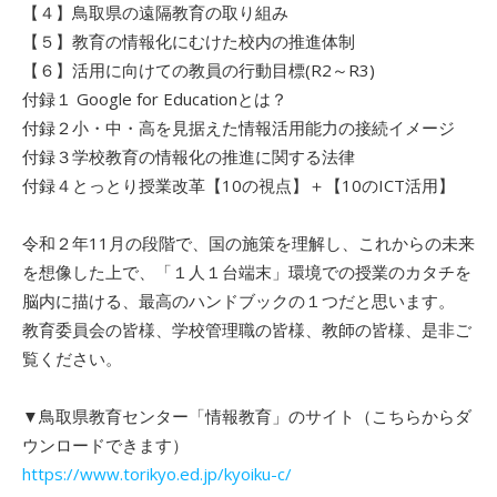
【４】鳥取県の遠隔教育の取り組み
【５】教育の情報化にむけた校内の推進体制
【６】活用に向けての教員の行動目標(R2～R3)
付録１ Google for Educationとは？
付録２小・中・高を見据えた情報活用能力の接続イメージ
付録３学校教育の情報化の推進に関する法律
付録４とっとり授業改革【10の視点】＋【10のICT活用】
令和２年11月の段階で、国の施策を理解し、これからの未来
を想像した上で、「１人１台端末」環境での授業のカタチを
脳内に描ける、最高のハンドブックの１つだと思います。
教育委員会の皆様、学校管理職の皆様、教師の皆様、是非ご
覧ください。
▼鳥取県教育センター「情報教育」のサイト（こちらからダ
ウンロードできます）
https://www.torikyo.ed.jp/kyoiku-c/