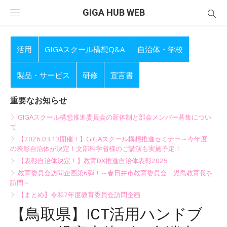
Skip
GIGA HUB WEB
to
content
活用
GIGAスクール構想Q&A
自治体・学校
製品・サービス
研修
宣言書
重要なお知らせ
GIGAスクール構想推進委員会の新体制と部会メンバー募集につい
て
【2026.03.13開催！】GIGAスクール構想推進セミナー～今年度
の表彰自治体が決定！文部科学省様のご講演も実施予定！
【表彰自治体決定！】教育DX推進自治体表彰2025
教育委員会訪問企画第6弾！～春日井市教育委員会 児島教育長を
訪問～
【まとめ】令和7年度教育委員会訪問企画
【鳥取県】ICT活用ハンドブ