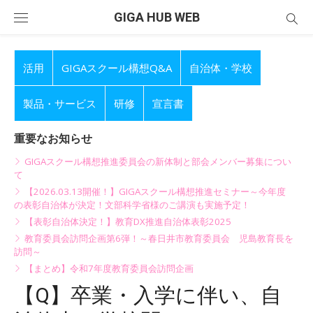
Skip
GIGA HUB WEB
to
content
活用
GIGAスクール構想Q&A
自治体・学校
製品・サービス
研修
宣言書
重要なお知らせ
GIGAスクール構想推進委員会の新体制と部会メンバー募集につい
て
【2026.03.13開催！】GIGAスクール構想推進セミナー～今年度
の表彰自治体が決定！文部科学省様のご講演も実施予定！
【表彰自治体決定！】教育DX推進自治体表彰2025
教育委員会訪問企画第6弾！～春日井市教育委員会 児島教育長を
訪問～
【まとめ】令和7年度教育委員会訪問企画
【Q】卒業・入学に伴い、自