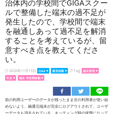
治体内の学校間でGIGAスクー
ルで整備した端末の過不足が
発生したので、学校間で端末
を融通しあって過不足を解消
することを考えているが、留
意すべき点を教えてくださ
い。
Posted
2020年11月15日
Tag:
Q&A
運用段階
端末管理
on
年次
端末 学校間移動
前の利用ユーザーのデータが残ったまま次の利用者が使い始
めないよう、融通元端末が完全にログアウトされて、ユーザ
ーデータも消去されている、キッティング時の状態になって