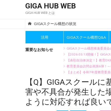
Skip
GIGA HUB WEB
to
GIGA HUB WEB とは
content
GIGAスクール構想の状況
活用
GIGAスクール構想Q&A
GIGAスクール構想推進委員
重要なお知らせ
【2026.03.13開催！】
【表彰自治体決定！】教育DX推
教育委員会訪問企画第6弾！
【まとめ】令和7年度教育委員
【Q】GIGAスクール
害や不具合が発生した
ように対応すれば良い