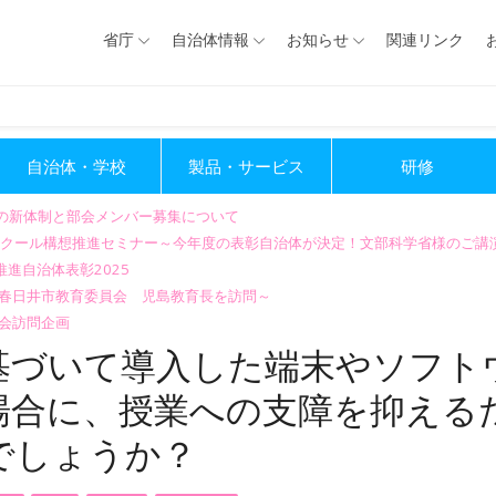
省庁
自治体情報
お知らせ
関連リンク
自治体・学校
製品・サービス
研修
会の新体制と部会メンバー募集について
GIGAスクール構想推進セミナー～今年度の表彰自治体が決定！文部科学省様のご
進自治体表彰2025
～春日井市教育委員会 児島教育長を訪問～
会訪問企画
に基づいて導入した端末やソフト
場合に、授業への支障を抑える
でしょうか？