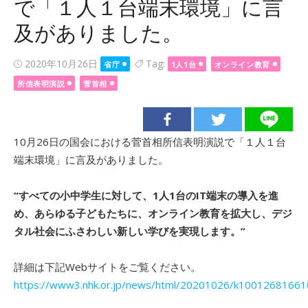
で「１人１台端末環境」に言
及がありました。
Posted
2020年10月26日
Tag:
省庁
1人1台
オンライン教育
on
所信表明演説
菅首相
10月26日の国会における菅首相所信表明演説で「１人１台
端末環境」に言及がありました。
“すべての小中学生に対して、1人1台のIT端末の導入を進
め、あらゆる子どもたちに、オンライン教育を拡大し、デジ
タル社会にふさわしい新しい学びを実現します。”
詳細は下記Webサイトをご覧ください。
https://www3.nhk.or.jp/news/html/20201026/k10012681661