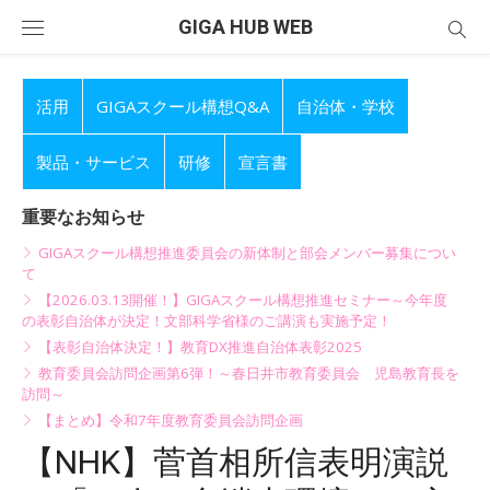
Skip
GIGA HUB WEB
to
content
活用
GIGAスクール構想Q&A
自治体・学校
製品・サービス
研修
宣言書
重要なお知らせ
GIGAスクール構想推進委員会の新体制と部会メンバー募集につい
て
【2026.03.13開催！】GIGAスクール構想推進セミナー～今年度
の表彰自治体が決定！文部科学省様のご講演も実施予定！
【表彰自治体決定！】教育DX推進自治体表彰2025
教育委員会訪問企画第6弾！～春日井市教育委員会 児島教育長を
訪問～
【まとめ】令和7年度教育委員会訪問企画
【NHK】菅首相所信表明演説