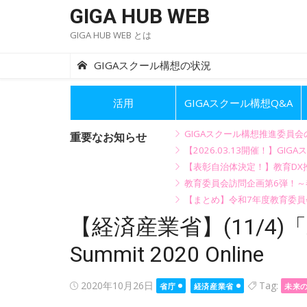
Skip
GIGA HUB WEB
to
GIGA HUB WEB とは
content
GIGAスクール構想の状況
活用
GIGAスクール構想Q&A
GIGAスクール構想推進委員
重要なお知らせ
【2026.03.13開催！】
【表彰自治体決定！】教育DX推
教育委員会訪問企画第6弾！
【まとめ】令和7年度教育委員
【経済産業省】(11/4)「
Summit 2020 Online
Posted
2020年10月26日
Tag:
省庁
経済産業省
未来
on