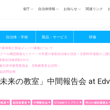
省庁
自治体情報
お知らせ
関連リンク
自治体・学校
製品・サービス
研修
会の新体制と部会メンバー募集について
GIGAスクール構想推進セミナー～今年度の表彰自治体が決定！文部科学省様のご
進自治体表彰2025
～春日井市教育委員会 児島教育長を訪問～
会訪問企画
未来の教室」中間報告会 at Edvat
の教室
経済産業省
中間報告会
STEAMライブラリ
学びの個別最適化