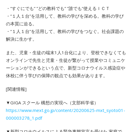
・“すぐにでも” ”どの教科でも” ”誰でも”使えるＩＣＴ
・“１人１台”を活用して、教科の学びを深める。教科の学び
の本質に迫る。
・“１人１台”を活用して、教科の学びをつなぐ。社会課題の
解決に生かす。
また、児童・生徒の端末1人1台化により、登校できなくても
オンラインで先生と児童・生徒が繋がって授業やコミュニケ
ーションができるという点で、新型コロナウイルス感染症や
休校に伴う学びの保障の観点でも効果があります。
[関連情報]
▼GIGA スクール 構想の実現へ（文部科学省）
https://www.mext.go.jp/content/20200625-mxt_syoto01-
000003278_1.pdf
▼新型コロナウイルスによる緊急事態宣言を受けた 家庭で