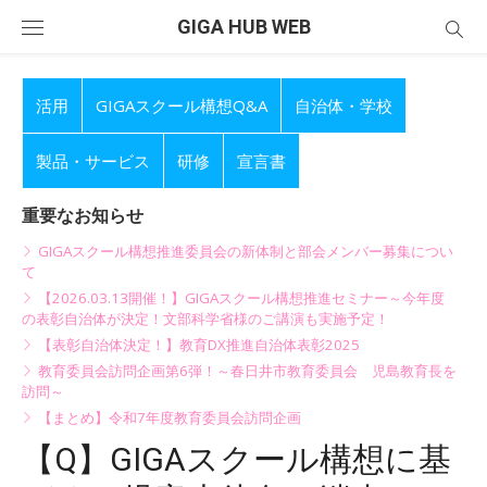
Skip
GIGA HUB WEB
to
content
活用
GIGAスクール構想Q&A
自治体・学校
製品・サービス
研修
宣言書
重要なお知らせ
GIGAスクール構想推進委員会の新体制と部会メンバー募集につい
て
【2026.03.13開催！】GIGAスクール構想推進セミナー～今年度
の表彰自治体が決定！文部科学省様のご講演も実施予定！
【表彰自治体決定！】教育DX推進自治体表彰2025
教育委員会訪問企画第6弾！～春日井市教育委員会 児島教育長を
訪問～
【まとめ】令和7年度教育委員会訪問企画
【Q】GIGAスクール構想に基