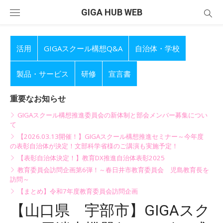
Skip
GIGA HUB WEB
to
content
活用
GIGAスクール構想Q&A
自治体・学校
製品・サービス
研修
宣言書
重要なお知らせ
GIGAスクール構想推進委員会の新体制と部会メンバー募集につい
て
【2026.03.13開催！】GIGAスクール構想推進セミナー～今年度
の表彰自治体が決定！文部科学省様のご講演も実施予定！
【表彰自治体決定！】教育DX推進自治体表彰2025
教育委員会訪問企画第6弾！～春日井市教育委員会 児島教育長を
訪問～
【まとめ】令和7年度教育委員会訪問企画
【山口県 宇部市】GIGAスク