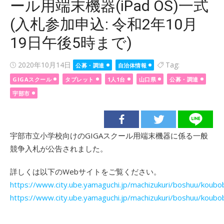
ール用端末機器(iPad OS)一式
(入札参加申込: 令和2年10月
19日午後5時まで)
Posted
2020年10月14日
Tag:
公募・調達
自治体情報
on
GIGAスクール
タブレット
1人1台
山口県
公募・調達
宇部市
宇部市立小学校向けのGIGAスクール用端末機器に係る一般
競争入札が公告されました。
詳しくは以下のWebサイトをご覧ください。
https://www.city.ube.yamaguchi.jp/machizukuri/boshuu/kou
https://www.city.ube.yamaguchi.jp/machizukuri/boshuu/koub