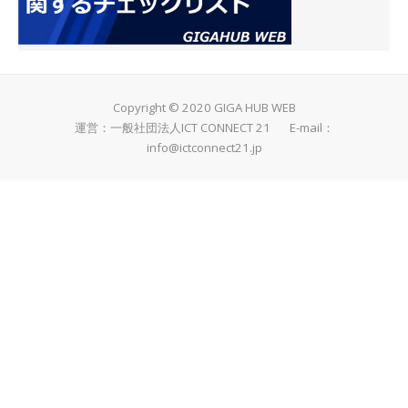
Copyright © 2020 GIGA HUB WEB
運営：一般社団法人ICT CONNECT 21 E-mail：
info@ictconnect21.jp