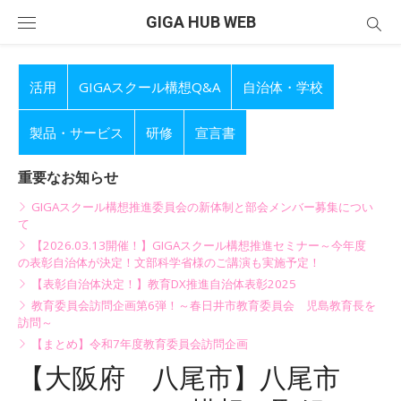
Skip
GIGA HUB WEB
to
content
活用
GIGAスクール構想Q&A
自治体・学校
製品・サービス
研修
宣言書
重要なお知らせ
GIGAスクール構想推進委員会の新体制と部会メンバー募集につい
て
【2026.03.13開催！】GIGAスクール構想推進セミナー～今年度
の表彰自治体が決定！文部科学省様のご講演も実施予定！
【表彰自治体決定！】教育DX推進自治体表彰2025
教育委員会訪問企画第6弾！～春日井市教育委員会 児島教育長を
訪問～
【まとめ】令和7年度教育委員会訪問企画
【大阪府 八尾市】八尾市