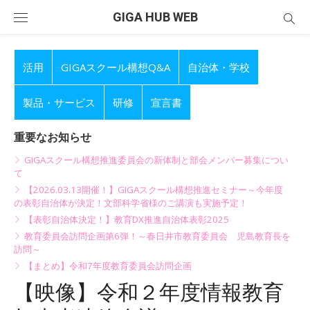
Skip
GIGA HUB WEB
to
content
活用
GIGAスクール構想Q&A
自治体・学校
製品・サービス
研修
宣言書
重要なお知らせ
GIGAスクール構想推進委員会の新体制と部会メンバー募集につい
て
【2026.03.13開催！】GIGAスクール構想推進セミナー～今年度
の表彰自治体が決定！文部科学省様のご講演も実施予定！
【表彰自治体決定！】教育DX推進自治体表彰2025
教育委員会訪問企画第6弾！～春日井市教育委員会 児島教育長を
訪問～
【まとめ】令和7年度教育委員会訪問企画
【映像】令和２年度情報教育