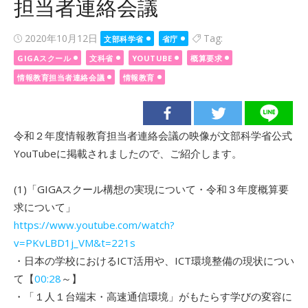
担当者連絡会議
Posted
2020年10月12日
Tag:
文部科学省
省庁
on
GIGAスクール
文科省
YOUTUBE
概算要求
情報教育担当者連絡会議
情報教育
令和２年度情報教育担当者連絡会議の映像が文部科学省公式
YouTubeに掲載されましたので、ご紹介します。
(1)「GIGAスクール構想の実現について・令和３年度概算要
求について」
https://www.youtube.com/watch?
v=PKvLBD1j_VM&t=221s
・日本の学校におけるICT活用や、ICT環境整備の現状につい
て【
00:28
～】
・「１人１台端末・高速通信環境」がもたらす学びの変容に