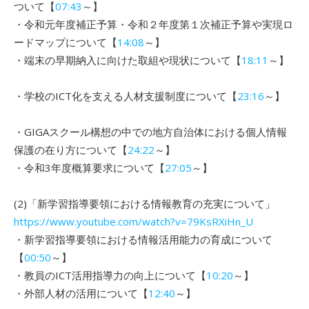
ついて【
07:43
～】
・令和元年度補正予算・令和２年度第１次補正予算や実現ロ
ードマップについて【
14:08
～】
・端末の早期納入に向けた取組や現状について【
18:11
～】
・学校のICT化を支える人材支援制度について【
23:16
～】
・GIGAスクール構想の中での地方自治体における個人情報
保護の在り方について【
24:22
～】
・令和3年度概算要求について【
27:05
～】
(2)「新学習指導要領における情報教育の充実について」
https://www.youtube.com/watch?v=79KsRXiHn_U
・新学習指導要領における情報活用能力の育成について
【
00:50
～】
・教員のICT活用指導力の向上について【
10:20
～】
・外部人材の活用について【
12:40
～】